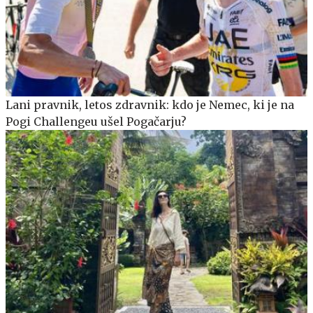
Lani pravnik, letos zdravnik: kdo je Nemec, ki je na
Pogi Challengeu ušel Pogačarju?