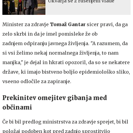
Ukvarja se z rušenjem vlade
Minister za zdravje
Tomaž Gantar
sicer pravi, da ga
zelo skrbi in da je imel pomisleke že ob
zadnjem odpiranju javnega življenja. "A razumem, da
si vsi želimo nekaj normalnega življenja, to nam
manjka," je dejal in hkrati opozoril, da so se nekatere
države, ki imajo bistveno boljšo epidemiološko sliko,
vseeno odločile za zapiranje.
Prekinitev omejitev gibanja med
občinami
Če bi bil predlog ministrstva za zdravje sprejet, bi bil
položaj podoben kot pred zadnjo sprostitvijo