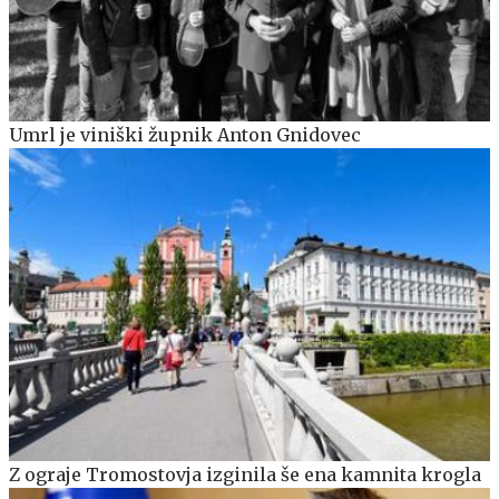
Umrl je viniški župnik Anton Gnidovec
Z ograje Tromostovja izginila še ena kamnita krogla