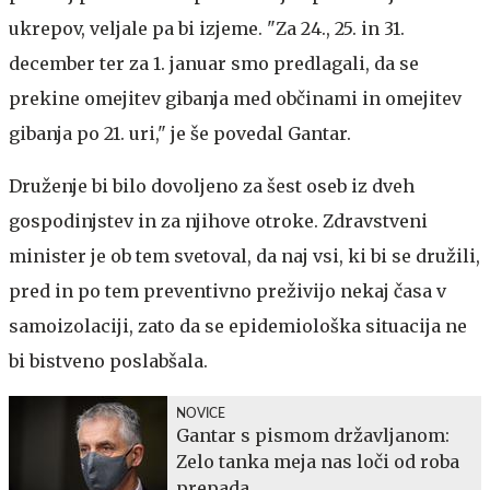
ukrepov, veljale pa bi izjeme. "Za 24., 25. in 31.
december ter za 1. januar smo predlagali, da se
prekine omejitev gibanja med občinami in omejitev
gibanja po 21. uri," je še povedal Gantar.
Druženje bi bilo dovoljeno za šest oseb iz dveh
gospodinjstev in za njihove otroke. Zdravstveni
minister je ob tem svetoval, da naj vsi, ki bi se družili,
pred in po tem preventivno preživijo nekaj časa v
samoizolaciji, zato da se epidemiološka situacija ne
bi bistveno poslabšala.
NOVICE
Gantar s pismom državljanom:
Zelo tanka meja nas loči od roba
prepada