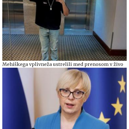
Mehiškega vplivneža ustrelili med prenosom v živo