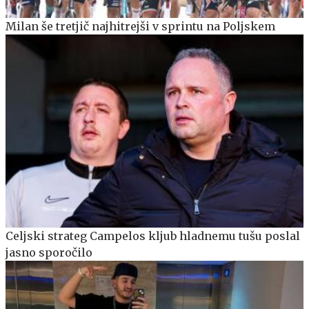
Milan še tretjič najhitrejši v sprintu na Poljskem
Celjski strateg Campelos kljub hladnemu tušu poslal
jasno sporočilo