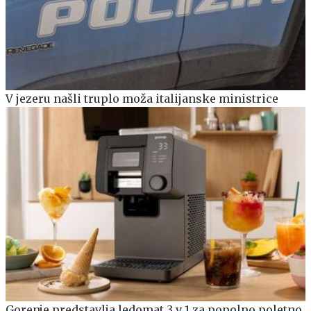
V jezeru našli truplo moža italijanske ministrice
Gorenje predstavlja ledomat 3 v 1 za popolno poletno