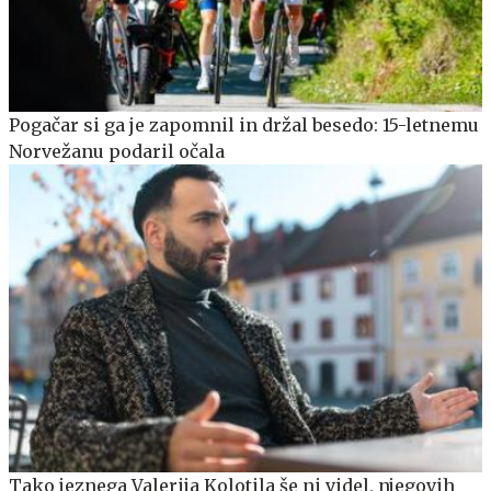
Pogačar si ga je zapomnil in držal besedo: 15-letnemu
Norvežanu podaril očala
Tako jeznega Valerija Kolotila še ni videl, njegovih