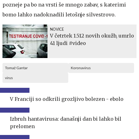
pozneje pa bo na vrsti še mnogo zabav, s katerimi
bomo lahko nadoknadili letošnje silvestrovo.
NOVICE
V četrtek 1.512 novih okužb, umrlo
41 ljudi #video
Tomaž Gantar
Koronavirus
virus
V Franciji so odkrili grozljivo bolezen - ebolo
Izbruh hantavirusa: današnji dan bi lahko bil
prelomen