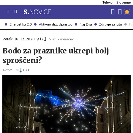
Telekom Slovenije
Energetika 2.0
Aktivno državljanstvo
Naj Digi
Zdravje za jutri
Fi
Petek, 18. 12. 2020, 9.12
5 let, 7 mesecev
Bodo za praznike ukrepi bolj
sproščeni?
Avtor:
I. M.
0,83