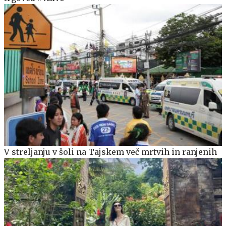
V streljanju v šoli na Tajskem več mrtvih in ranjenih