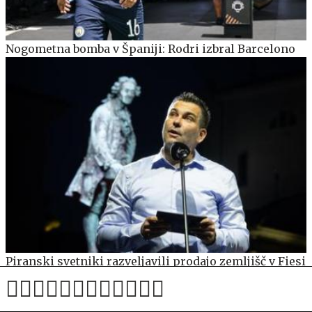
Nogometna bomba v Španiji: Rodri izbral Barcelono
Piranski svetniki razveljavili prodajo zemljišč v Fiesi