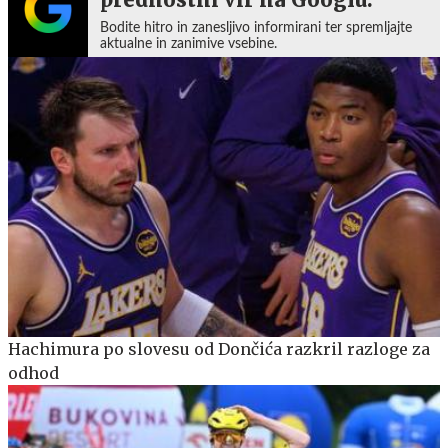
Bodite hitro in zanesljivo informirani ter spremljajte
aktualne in zanimive vsebine.
Hachimura po slovesu od Dončića razkril razloge za
odhod