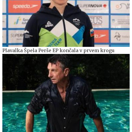
Plavalka Špela Perše EP končala v prvem krogu