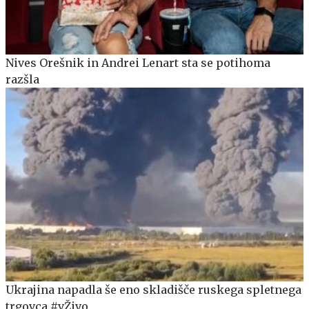
Nives Orešnik in Andrei Lenart sta se potihoma
razšla
Ukrajina napadla še eno skladišče ruskega spletnega
trgovca #vŽivo