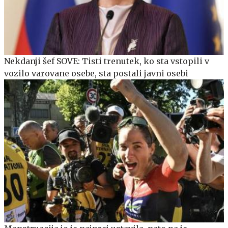
Nekdanji šef SOVE: Tisti trenutek, ko sta vstopili v
vozilo varovane osebe, sta postali javni osebi