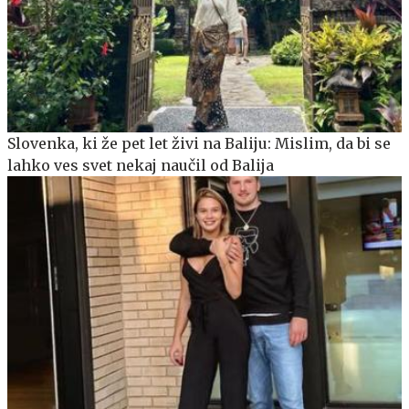
Slovenka, ki že pet let živi na Baliju: Mislim, da bi se
lahko ves svet nekaj naučil od Balija