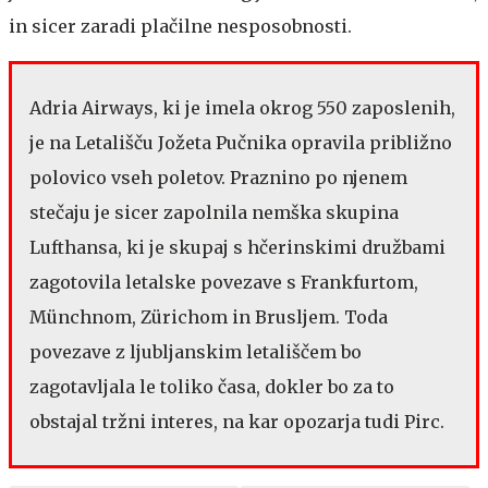
in sicer zaradi plačilne nesposobnosti.
Adria Airways, ki je imela okrog 550 zaposlenih,
je na Letališču Jožeta Pučnika opravila približno
polovico vseh poletov. Praznino po njenem
stečaju je sicer zapolnila nemška skupina
Lufthansa, ki je skupaj s hčerinskimi družbami
zagotovila letalske povezave s Frankfurtom,
Münchnom, Zürichom in Brusljem. Toda
povezave z ljubljanskim letališčem bo
zagotavljala le toliko časa, dokler bo za to
obstajal tržni interes, na kar opozarja tudi Pirc.