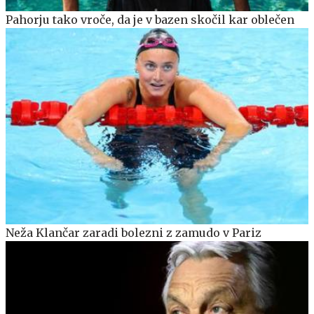
Pahorju tako vroče, da je v bazen skočil kar oblečen
Neža Klančar zaradi bolezni z zamudo v Pariz