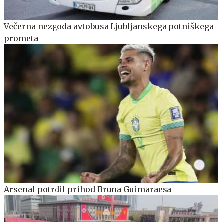
Večerna nezgoda avtobusa Ljubljanskega potniškega
prometa
Arsenal potrdil prihod Bruna Guimaraesa