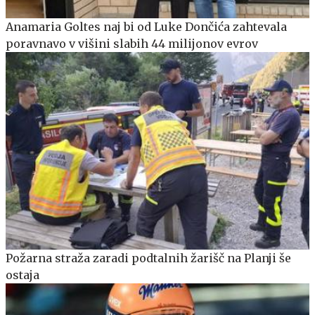
Anamaria Goltes naj bi od Luke Dončića zahtevala
poravnavo v višini slabih 44 milijonov evrov
Požarna straža zaradi podtalnih žarišč na Planji še
ostaja