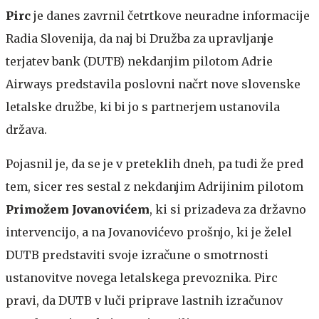
Pirc
je danes zavrnil četrtkove neuradne informacije
Radia Slovenija, da naj bi Družba za upravljanje
terjatev bank (DUTB) nekdanjim pilotom Adrie
Airways predstavila poslovni načrt nove slovenske
letalske družbe, ki bi jo s partnerjem ustanovila
država.
Pojasnil je, da se je v preteklih dneh, pa tudi že pred
tem, sicer res sestal z nekdanjim Adrijinim pilotom
Primožem Jovanovićem
, ki si prizadeva za državno
intervencijo, a na Jovanovićevo prošnjo, ki je želel
DUTB predstaviti svoje izračune o smotrnosti
ustanovitve novega letalskega prevoznika. Pirc
pravi, da DUTB v luči priprave lastnih izračunov