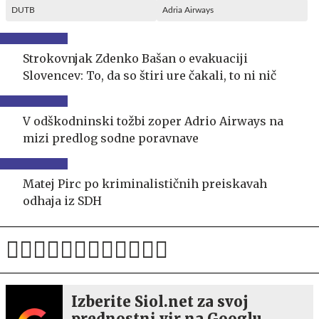
DUTB
Adria Airways
Strokovnjak Zdenko Bašan o evakuaciji
Slovencev: To, da so štiri ure čakali, to ni nič
V odškodninski tožbi zoper Adrio Airways na
mizi predlog sodne poravnave
Matej Pirc po kriminalističnih preiskavah
odhaja iz SDH
Izberite Siol.net za svoj
prednostni vir na Googlu.