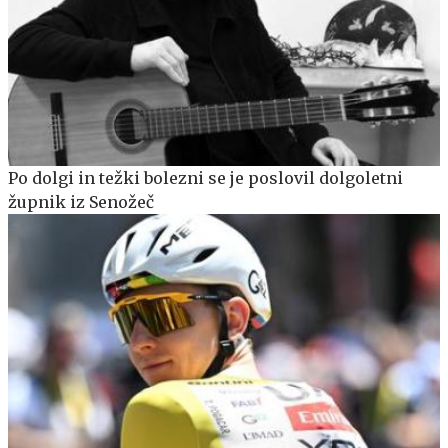
Po dolgi in težki bolezni se je poslovil dolgoletni
župnik iz Senožeč