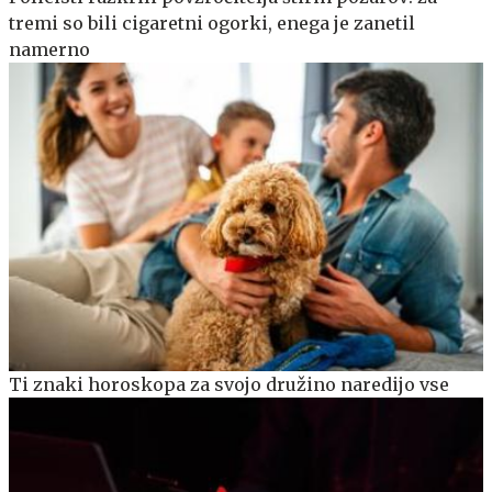
tremi so bili cigaretni ogorki, enega je zanetil
namerno
Ti znaki horoskopa za svojo družino naredijo vse