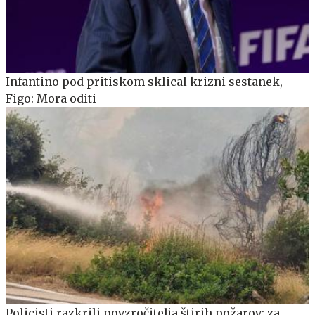
Infantino pod pritiskom sklical krizni sestanek,
Figo: Mora oditi
Policisti razkrili povzročitelja štirih požarov: za