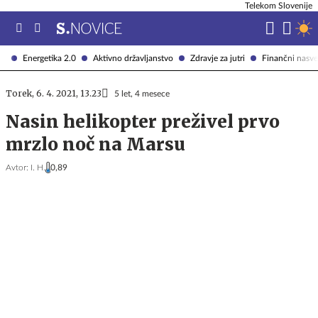
Telekom Slovenije
Energetika 2.0
Aktivno državljanstvo
Zdravje za jutri
Finančni nasve
Torek, 6. 4. 2021, 13.23
5 let, 4 mesece
Nasin helikopter preživel prvo
mrzlo noč na Marsu
Avtor:
I. H.
0,89