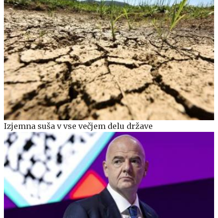
Izjemna suša v vse večjem delu države