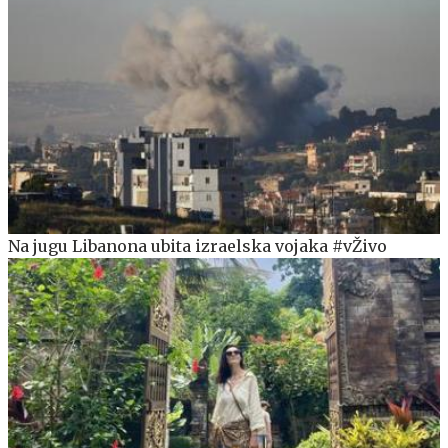
Na jugu Libanona ubita izraelska vojaka #vŽivo