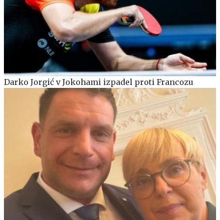
Darko Jorgić v Jokohami izpadel proti Francozu