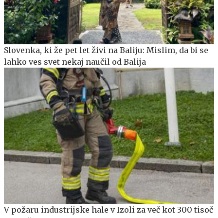
Slovenka, ki že pet let živi na Baliju: Mislim, da bi se
lahko ves svet nekaj naučil od Balija
V požaru industrijske hale v Izoli za več kot 300 tisoč