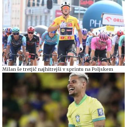
Milan še tretjič najhitrejši v sprintu na Poljskem