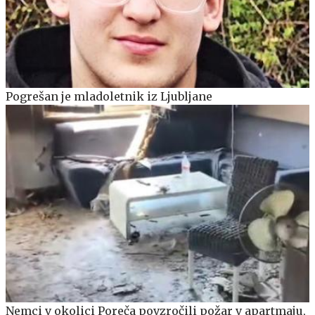
Pogrešan je mladoletnik iz Ljubljane
Nemci v okolici Poreča povzročili požar v apartmaju,