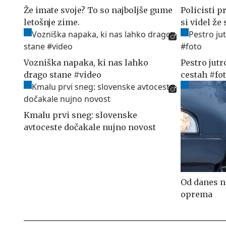
Že imate svoje? To so najboljše gume
Policisti p
letošnje zime.
si videl že
Vozniška napaka, ki nas lahko
Pestro jutr
drago stane #video
cestah #fo
Kmalu prvi sneg: slovenske
avtoceste dočakale nujno novost
Od danes n
oprema