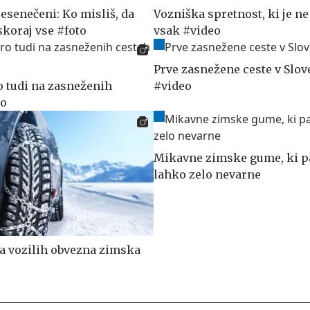
resenečeni: Ko misliš, da
Vozniška spretnost, ki je ne
 skoraj vse #foto
vsak #video
Prve zasnežene ceste v Slov
o tudi na zasneženih
#video
to
Mikavne zimske gume, ki p
lahko zelo nevarne
a vozilih obvezna zimska