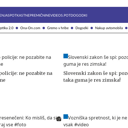
Želite prejemati e-novice?
Uživajmo pametno
ENJA
SPOTKAST
NEPREMIČNINE
VIDEOS.POT
DOGODKI
etika 2.0
Ona-On.com
Gremo v hribe
Dogodki
Nakup avtomobila
olicije: ne pozabite na
Slovenski zakon še spi: pozo
me
taka guma je res zimska!