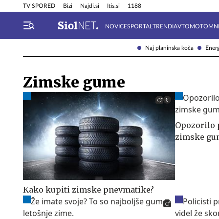
Info in obvestila
Tehnik
TV SPORED
Bizi
Najdi.si
Itis.si
1188
NOVICE
SPORTAL
TRENDI
AVTOMOTO
MN
Naj planinska koča
Energ
Zimske gume
Opozorilo p
zimske gu
Kako kupiti zimske pnevmatike?