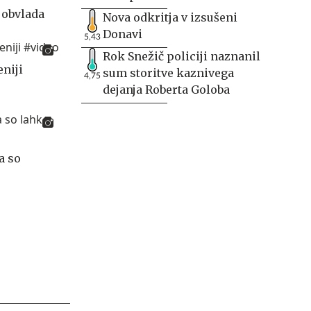
 obvlada
Nova odkritja v izsušeni
Donavi
5,43
Rok Snežič policiji naznanil
eniji
sum storitve kaznivega
4,75
dejanja Roberta Goloba
a so