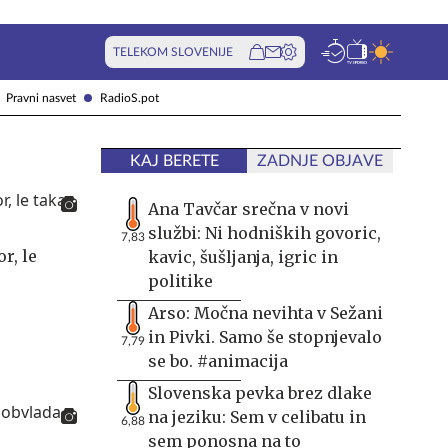
TELEKOM SLOVENIJE
Pravni nasvet
RadioS.pot
KAJ BERETE
ZADNJE OBJAVE
Ana Tavčar srečna v novi
službi: Ni hodniških govoric,
7,83
r, le
kavic, šušljanja, igric in
politike
Arso: Močna nevihta v Sežani
in Pivki. Samo še stopnjevalo
7,79
se bo. #animacija
Slovenska pevka brez dlake
na jeziku: Sem v celibatu in
6,88
sem ponosna na to