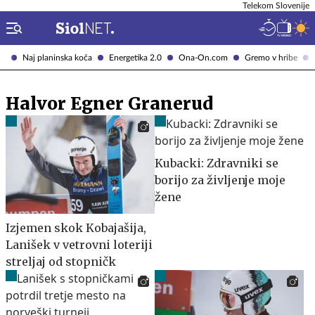
Telekom Slovenije
Naj planinska koča
Energetika 2.0
Ona-On.com
Gremo v hribe
Halvor Egner Granerud
Kubacki: Zdravniki se
borijo za življenje moje
žene
Izjemen skok Kobajašija,
Lanišek v vetrovni loteriji
streljaj od stopničk