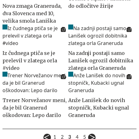
Nova zmaga Graneruda,
do odločitve žirije
dva Slovenca med 10,
velika smola Laniška
Iz čudnega ptiča se je
Na zadnji postaji samo
prelevil v zlatega orla
Lanišek ogrozil dobitnika
#video
zlatega orla Graneruda
Trener Norvežanov meni,
Anže Lanišek do novih
da je bil Granerud
stopničk, Kubacki ugnal
oškodovan: Lepo darilo
Graneruda
1
2
3
4
5