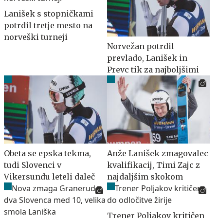
Lanišek s stopničkami
potrdil tretje mesto na
norveški turneji
Norvežan potrdil
prevlado, Lanišek in
Prevc tik za najboljšimi
Obeta se epska tekma,
Anže Lanišek zmagovalec
tudi Slovenci v
kvalifikacij, Timi Zajc z
Vikersundu leteli daleč
najdaljšim skokom
Trener Poljakov kritičen