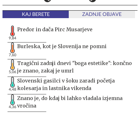
KAJ BERETE
ZADNJE OBJAVE
Predor in dača Pirc Musarjeve
9,84
Burleska, kot je Slovenija ne pomni
7,60
Tragični zadnji dnevi "boga estetike": končno
je znano, zakaj je umrl
5,06
Slovenski gasilci v šoku zaradi početja
kolesarja in lastnika vikenda
4,48
Znano je, do kdaj bi lahko vladala izjemna
vročina
4,36