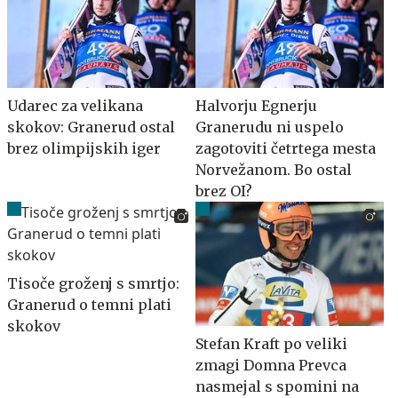
Udarec za velikana
Halvorju Egnerju
skokov: Granerud ostal
Granerudu ni uspelo
brez olimpijskih iger
zagotoviti četrtega mesta
Norvežanom. Bo ostal
brez OI?
Tisoče groženj s smrtjo:
Granerud o temni plati
skokov
Stefan Kraft po veliki
zmagi Domna Prevca
nasmejal s spomini na