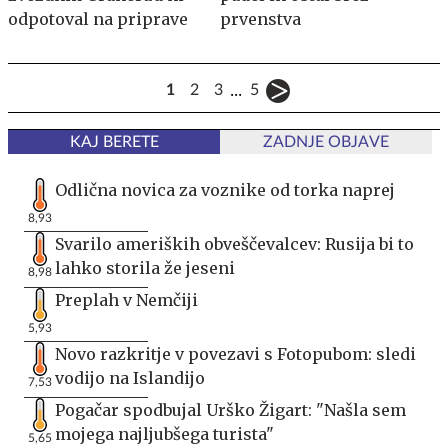
odpotoval na priprave
prvenstva
...
1
2
3
5
KAJ BERETE
ZADNJE OBJAVE
Odlična novica za voznike od torka naprej
8,93
Svarilo ameriških obveščevalcev: Rusija bi to
lahko storila že jeseni
8,98
Preplah v Nemčiji
5,93
Novo razkritje v povezavi s Fotopubom: sledi
vodijo na Islandijo
7,53
Pogačar spodbujal Urško Žigart: "Našla sem
mojega najljubšega turista"
5,65