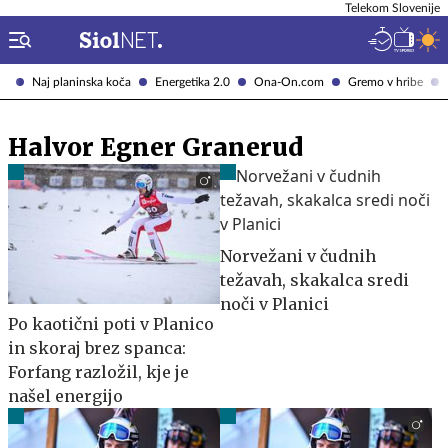
Telekom Slovenije
Naj planinska koča
Energetika 2.0
Ona-On.com
Gremo v hribe
Halvor Egner Granerud
Norvežani v čudnih
težavah, skakalca sredi
noči v Planici
Po kaotični poti v Planico
in skoraj brez spanca:
Forfang razložil, kje je
našel energijo