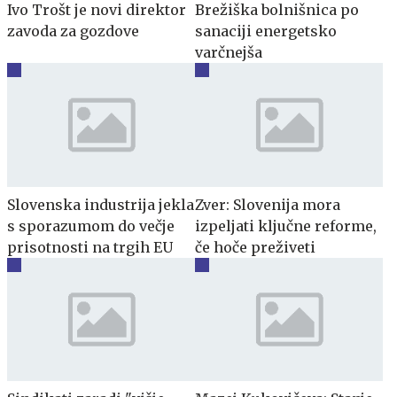
Ivo Trošt je novi direktor
Brežiška bolnišnica po
zavoda za gozdove
sanaciji energetsko
varčnejša
Slovenska industrija jekla
Zver: Slovenija mora
s sporazumom do večje
izpeljati ključne reforme,
prisotnosti na trgih EU
če hoče preživeti