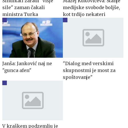
Sindikati zaradi "višje
Mazej Kukovičeva: Stanje
sile" zaman čakali
medijske svobode boljše,
ministra Turka
kot trdijo nekateri
Janša: Janković naj ne
"Dialog med verskimi
"gunca afen"
skupnostmi je most za
spoštovanje"
V kraškem podzemlju je