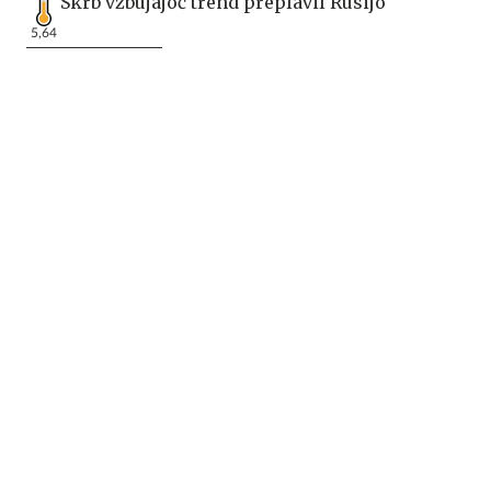
Skrb vzbujajoč trend preplavil Rusijo
5,64