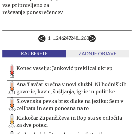
vse pripravljeno za
reševanje ponesrečencev
...
...
1
246
247
248
263
KAJ BERETE
ZADNJE OBJAVE
Konec veselja: Janković preklical ukrep
10
Ana Tavčar srečna v novi službi: Ni hodniških
govoric, kavic, šušljanja, igric in politike
8,21
Slovenska pevka brez dlake na jeziku: Sem v
celibatu in sem ponosna na to
7,40
Klakočar Zupančičeva in Rop sta se odločila
za dve potezi
6,89