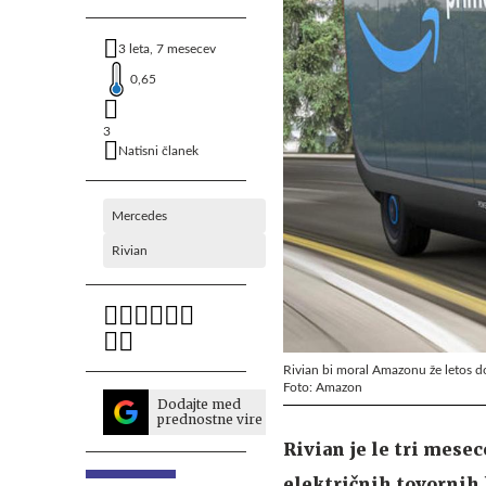
3 leta, 7 mesecev
0,65
3
Natisni članek
Mercedes
Rivian
Rivian bi moral Amazonu že letos do
Foto: Amazon
Dodajte med
prednostne vire
Rivian je le tri mese
električnih tovornih