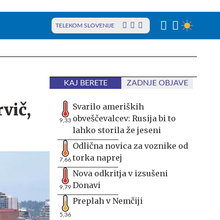
TELEKOM SLOVENIJE
KAJ BERETE
ZADNJE OBJAVE
vič,
Svarilo ameriških
obveščevalcev: Rusija bi to
9,33
lahko storila že jeseni
Odlična novica za voznike od
torka naprej
7,66
Nova odkritja v izsušeni
Donavi
9,79
Preplah v Nemčiji
5,36