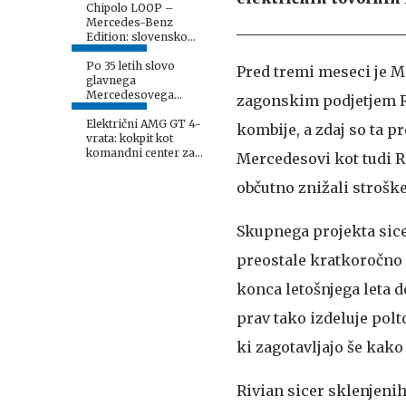
Chipolo LOOP –
Mercedes-Benz
Edition: slovensko
znanje v podobi
prestižne nemške
Po 35 letih slovo
Pred tremi meseci je 
avtomobilske znamke
glavnega
Mercedesovega
zagonskim podjetjem Ri
tehnika? Kriva je očitno
njegova starost.
Električni AMG GT 4-
kombije, a zdaj so ta p
vrata: kokpit kot
komandni center za
Mercedesovi kot tudi R
vozno dinamiko
občutno znižali stroške
Skupnega projekta sice
preostale kratkoročno 
konca letošnjega leta d
prav tako izdeluje polt
ki zagotavljajo še kak
Rivian sicer sklenjenih