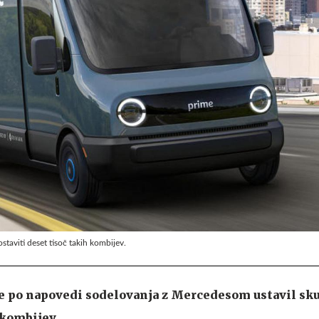
staviti deset tisoč takih kombijev.
ce po napovedi sodelovanja z Mercedesom ustavil sku
 kombijev.