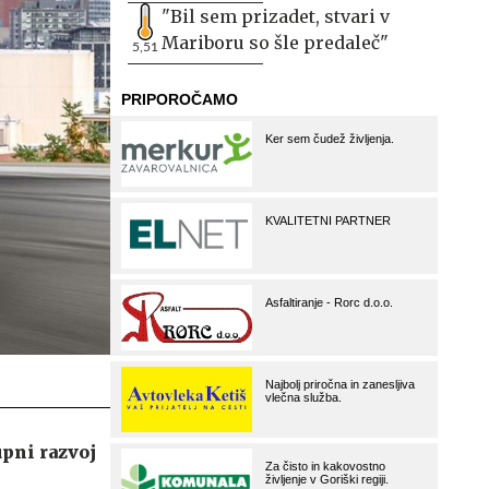
"Bil sem prizadet, stvari v
Mariboru so šle predaleč"
5,51
pni razvoj