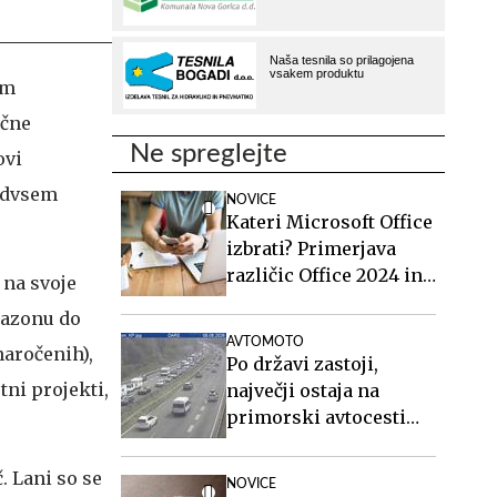
im
ične
Ne spreglejte
ovi
redvsem
NOVICE
Kateri Microsoft Office
izbrati? Primerjava
različic Office 2024 in
 na svoje
Office 2021.
mazonu do
AVTOMOTO
naročenih),
Po državi zastoji,
tni projekti,
največji ostaja na
primorski avtocesti
proti Ljubljani
. Lani so se
NOVICE