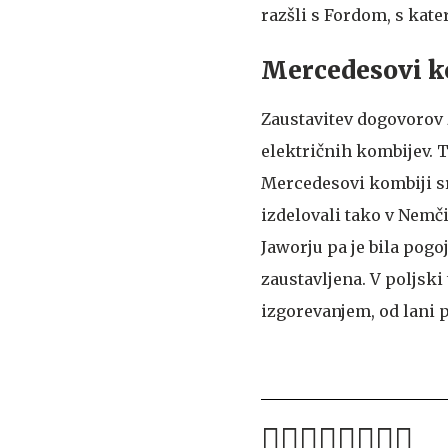
razšli s Fordom, s kate
Mercedesovi ko
Zaustavitev dogovorov 
električnih kombijev. T
Mercedesovi kombiji sr
izdelovali tako v Nemčij
Jaworju pa je bila pogo
zaustavljena. V poljski
izgorevanjem, od lani pa