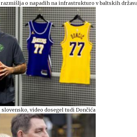
a razmišlja o napadih na infrastrukturo v baltskih držav
o slovensko, video dosegel tudi Dončića