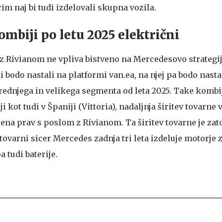
rim naj bi tudi izdelovali skupna vozila.
mbiji po letu 2025 električni
z Rivianom ne vpliva bistveno na Mercedesovo strategij
i bodo nastali na platformi van.ea, na njej pa bodo nastal
ednjega in velikega segmenta od leta 2025. Take kombi
i kot tudi v Španiji (Vittoria), nadaljnja širitev tovarne
jena prav s poslom z Rivianom. Ta širitev tovarne je zat
 tovarni sicer Mercedes zadnja tri leta izdeluje motorje 
 tudi baterije.