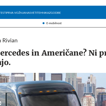
Želite prejemati e-novice?
Uživajmo pametno
TESTI
PRVA VOŽNJA
NASVETI
TEHNIKA
ZGODBE
E-mobilnost
 Rivian
ercedes in Američane? Ni pr
jo.