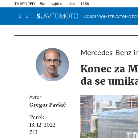
Info in obvestila
Tehnik
TV SPORED
Bizi
Najdi.si
Itis.si
1188
NOVICE
PROMET
E-AVTOMOTO
Mercedes-Benz in
Konec za M
da se umika
Avtor:
Gregor Pavšič
Torek,
13. 12. 2022,
7.13