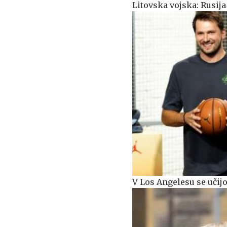
Litovska vojska: Rusij
V Los Angelesu se učij