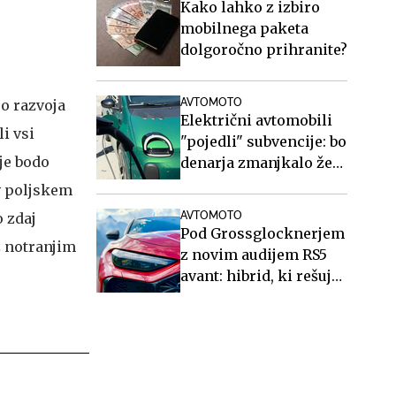
Kako lahko z izbiro
mobilnega paketa
dolgoročno prihranite?
o razvoja
AVTOMOTO
Električni avtomobili
i vsi
"pojedli" subvencije: bo
je bodo
denarja zmanjkalo že
poleti?
 v poljskem
o zdaj
AVTOMOTO
Pod Grossglocknerjem
z notranjim
z novim audijem RS5
avant: hibrid, ki rešuje
športne karavane