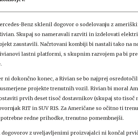
Mercedes-Benz sklenil dogovor o sodelovanju z amerišk
vian. Skupaj so nameravali razviti in izdelovati elektr
rojekt zaustavili. Načrtovani kombiji bi nastali tako na n
ivianovi lastni platformi, s skupnim razvojem pa bi p
.
r ni dokončno konec, a Rivian se bo najprej osredotočil
usmerjene projekte trenutnih vozil. Rivian bi moral A
ostaviti prvih deset tisoč dostavnikov (skupaj sto tisoč 
ovornjak R1T in SUV R1S. Za Američane so očitno ti trenu
o potrebne redne prihodke, trenutno pomembnejši.
 dogovorov z uveljavljenimi proizvajalci ni končal prvič