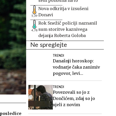
sem ponosna na to
Nova odkritja v izsušeni
Donavi
5,39
Rok Snežič policiji naznanil
sum storitve kaznivega
4,78
dejanja Roberta Goloba
Ne spreglejte
TRENDI
Današnji horoskop:
vodnarje čaka zanimiv
pogovor, levi
organizirajte druženje
TRENDI
Povezovali so jo z
Dončićem, zdaj so jo
ujeli z novim
 posledice