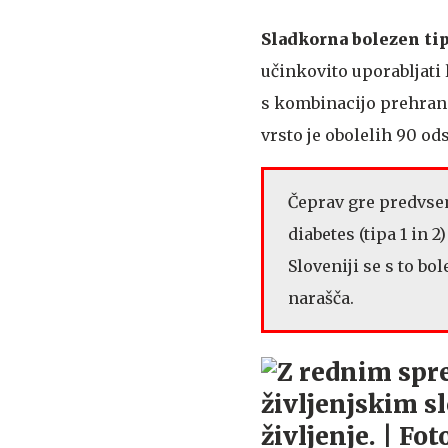
Sladkorna bolezen
tip
učinkovito uporabljati
s kombinacijo prehrane,
vrsto je obolelih 90 od
Čeprav gre predvsem
diabetes (tipa 1 in 
Sloveniji se s to bol
narašča.