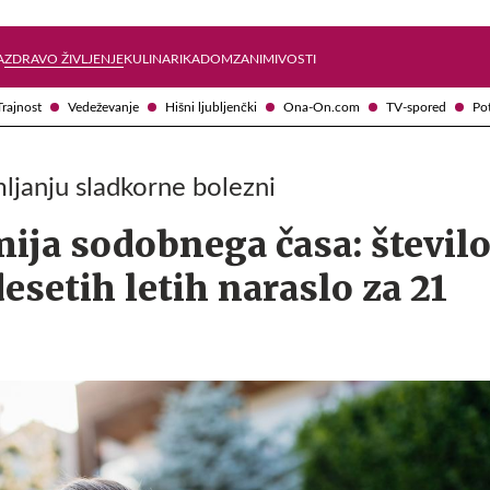
Želite prejemati e-novice?
Uživajmo pametno
A
ZDRAVO ŽIVLJENJE
KULINARIKA
DOM
ZANIMIVOSTI
Trajnost
Vedeževanje
Hišni ljubljenčki
Ona-On.com
TV-spored
Po
mljanju sladkorne bolezni
ija sodobnega časa: števil
desetih letih naraslo za 21