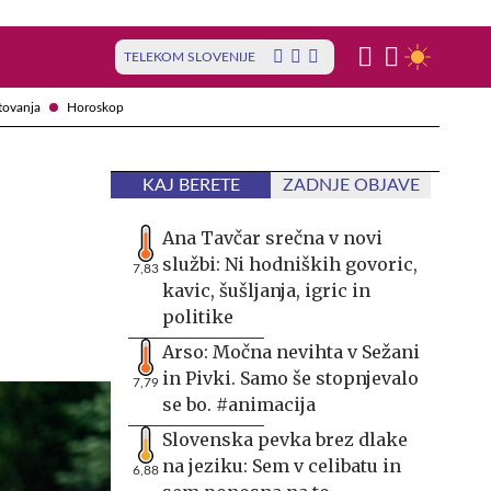
TELEKOM SLOVENIJE
tovanja
Horoskop
KAJ BERETE
ZADNJE OBJAVE
o
Ana Tavčar srečna v novi
službi: Ni hodniških govoric,
7,83
kavic, šušljanja, igric in
politike
Arso: Močna nevihta v Sežani
in Pivki. Samo še stopnjevalo
7,79
se bo. #animacija
Slovenska pevka brez dlake
na jeziku: Sem v celibatu in
6,88