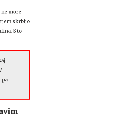
o ne more
orjem skrbijo
lina. S to
saj
V
v pa