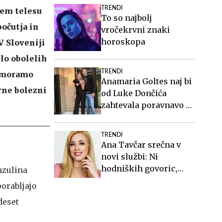
TRENDI
šem telesu
To so najbolj
počutja in
vročekrvni znaki
horoskopa
V Sloveniji
ilo obolelih
TRENDI
a moramo
Anamaria Goltes naj bi
rne bolezni
od Luke Dončića
zahtevala poravnavo v
višini slabih 44
milijonov evrov
TRENDI
Ana Tavčar srečna v
novi službi: Ni
hodniških govoric,
nzulina
kavic, šušljanja, igric
porabljajo
in politike
deset