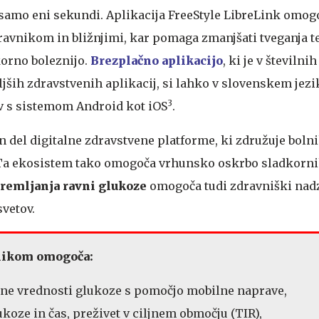
amo eni sekundi. Aplikacija FreeStyle LibreLink omogo
ravnikom in bližnjimi, kar pomaga zmanjšati tveganja 
korno boleznijo.
Brezplačno aplikacijo
, ki je v številni
jših zdravstvenih aplikacij, si lahko v slovenskem jezi
3
v s sistemom Android kot iOS
.
 del digitalne zdravstvene platforme, ki združuje bolni
 Ta ekosistem tako omogoča vrhunsko oskrbo sladkorni
remljanja ravni glukoze
omogoča tudi zdravniški nad
svetov.
nikom omogoča:
tne vrednosti glukoze s pomočjo mobilne naprave,
ukoze in čas, preživet v ciljnem območju (TIR),