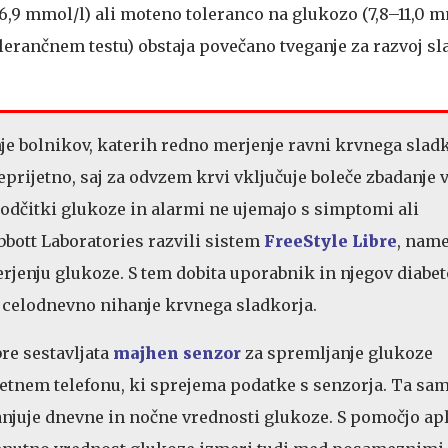
–6,9 mmol/l) ali moteno toleranco na glukozo (7,8–11,0 
rančnem testu) obstaja povečano tveganje za razvoj s
enje bolnikov, katerih redno merjenje ravni krvnega sladk
rijetno, saj za odvzem krvi vključuje boleče zbadanje v 
e odčitki glukoze in alarmi ne ujemajo s simptomi ali
bbott Laboratories razvili sistem
FreeStyle Libre
, nam
jenju glukoze. S tem dobita uporabnik in njegov diabe
 celodnevno nihanje krvnega sladkorja.
bre sestavljata
majhen senzor
za spremljanje glukoze
tnem telefonu, ki sprejema podatke s senzorja. Ta sa
anjuje dnevne in nočne vrednosti glukoze. S pomočjo apl