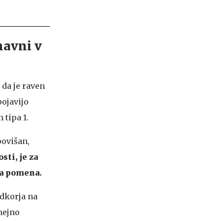
navni v
 da je raven
pojavijo
 tipa 1.
povišan,
sti, je za
ga pomena.
adkorja na
mejno