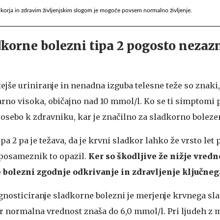
korja in zdravim življenjskim slogom je mogoče povsem normalno življenje.
dkorne bolezni tipa 2 pogosto nezaz
jše uriniranje in nenadna izguba telesne teže so znaki,
rno visoka, običajno nad 10 mmol/l. Ko se ti simptomi 
o osebo k zdravniku, kar je značilno za sladkorno bolezen
pa 2 pa je težava, da je krvni sladkor lahko že vrsto let 
i posameznik to opazil.
Ker so škodljive že nižje vredno
 bolezni zgodnje odkrivanje in zdravljenje ključne
gnosticiranje sladkorne bolezni je merjenje krvnega sl
jer normalna vrednost znaša do 6,0 mmol/l. Pri ljudeh z 