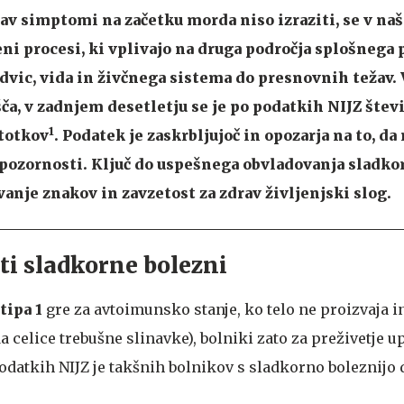
av simptomi na začetku morda niso izraziti, se v na
ni procesi, ki vplivajo na druga področja splošnega 
edvic, vida in živčnega sistema do presnovnih težav. 
ča, v zadnjem desetletju se je po podatkih NIJZ štev
1
stotkov
. Podatek je zaskrbljujoč in opozarja na to, d
 pozornosti. Ključ do uspešnega obvladovanja sladko
anje znakov in zavzetost za zdrav življenjski slog.
ti sladkorne bolezni
tipa 1
gre za
avtoimunsko stanje, ko telo ne proizvaja i
celice trebušne slinavke), bolniki zato za preživetje u
podatkih NIJZ je takšnih bolnikov s sladkorno boleznijo 