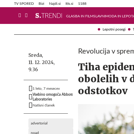
Info in obvestila
Tehnik
TV SPORED
Bizi
Najdi.si
Itis.si
1188
GLASBA IN FILM
SLAVNI
MODA IN LEPOT
Lepotni posegi
Revolucija v spre
Sreda,
11. 12. 2024,
Tiha epidem
9.36
obolelih v 
odstotkov
1 leto, 7 mesecev
Vsebino omogoča Abbott
Laboratories
Natisni članek
advertorial
noad