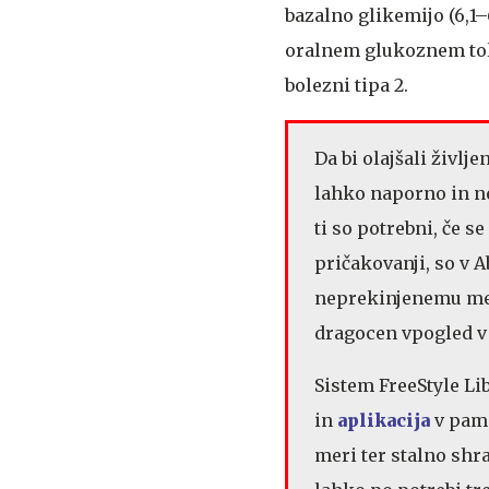
bazalno glikemijo (6,1
oralnem glukoznem tole
bolezni tipa 2.
Da bi olajšali življ
lahko naporno in nep
ti so potrebni, če s
pričakovanji, so v A
neprekinjenemu mer
dragocen vpogled v
Sistem FreeStyle Li
in
aplikacija
v pame
meri ter stalno shr