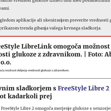
renutno vrednost glukoze izmeri tudi med posameznimi
vami.
gledom aplikacije ali skeniranjem preverite vrednosti 
prikazom trenda gibanja vašega krvnega sladkorja.
goča možnost deljenja vrednosti glukoze z zdravnikom.
vnim sladkorjem s
FreeStyle Libre 2
ot kadarkoli prej
FreeStyle Libre 2 omogoča merjenje glukoze s senzorj