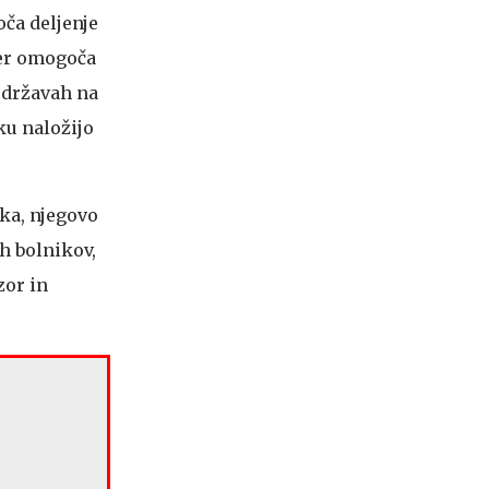
ča deljenje
ter omogoča
h državah na
ku naložijo
ka, njegovo
h bolnikov,
zor in