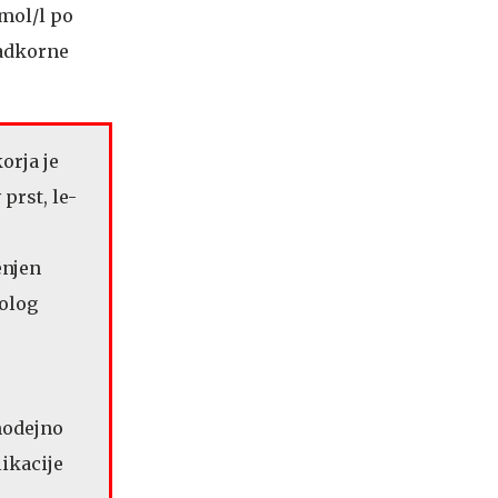
mmol/l po
ladkorne
orja je
prst, le-
enjen
tolog
modejno
ikacije