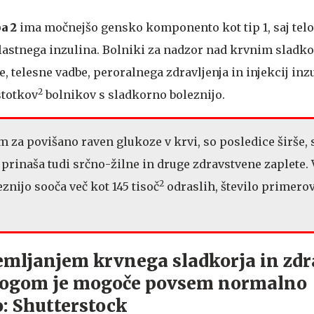
a 2
ima močnejšo gensko komponento kot tip 1, saj tel
 lastnega inzulina. Bolniki za nadzor nad krvnim sladk
 telesne vadbe, peroralnega zdravljenja in injekcij inzu
2
stotkov
bolnikov s sladkorno boleznijo.
 za povišano raven glukoze v krvi, so posledice širše, 
2) prinaša tudi srčno-žilne in druge zdravstvene zaplete. 
2
eznijo sooča več kot 145 tisoč
odraslih, število primero