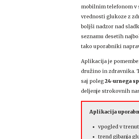
mobilnim telefonom v s
vrednosti glukoze z zd
boljši nadzor nad slad
seznamu desetih najbol
tako uporabniki napra
Aplikacija je pomemben
družino in zdravnika.
saj poleg
24-urnega sp
deljenje strokovnih na
Aplikacija uporab
vpogled v trenu
trend gibanja gl