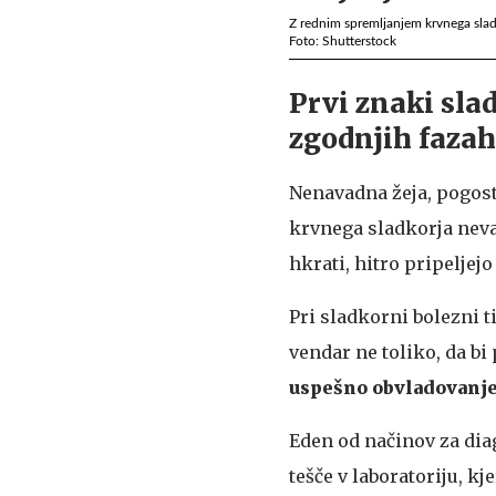
Z rednim spremljanjem krvnega slad
Foto: Shutterstock
Prvi znaki sla
zgodnjih fazah
Nenavadna žeja, pogoste
krvnega sladkorja neva
hkrati, hitro pripeljej
Pri sladkorni bolezni ti
vendar ne toliko, da b
uspešno obvladovanje
Eden od načinov za dia
tešče v laboratoriju, k