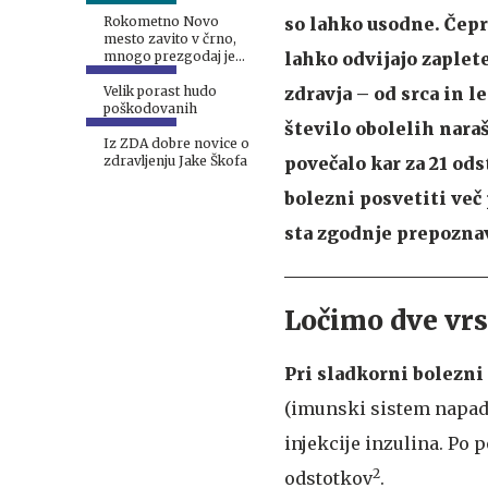
so lahko usodne. Čepr
Rokometno Novo
mesto zavito v črno,
lahko odvijajo zaplete
mnogo prezgodaj je
odšel Aljaž Kabur
zdravja – od srca in l
Velik porast hudo
poškodovanih
število obolelih naraš
Iz ZDA dobre novice o
povečalo kar za 21 od
zdravljenju Jake Škofa
bolezni posvetiti več
sta zgodnje prepoznav
Ločimo dve vrs
Pri sladkorni bolezni 
(imunski sistem napada 
injekcije inzulina. Po 
2
odstotkov
.