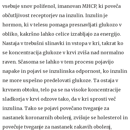
vsebuje snov polifenol, imanovan MHCP, ki poveča
občutljivost receptorjev na inzulin. Inzulin je
hormon, ki v telesu pomaga presnavljati glukozo v
obliko, kakršno lahko celice izrabljajo za energijo.
Nastaja v trebušni slinavki in vstopa v kri, takrat ko
se koncentracija glukoze v krvi zviša nad normalno
raven. Sčasoma se lahko v tem procesu pojavijo
napake in pojavi se inzulinska odpornost, ko inzulin
ne more uspešno predelovati glukoze. Ta ostaja v
krvnem obtoku, telo pa se na visoke koncentracije
sladkorja v krvi odzove tako, da v kri sprosti več
inzulina. Tako se pojavi povečano tveganje za
nastanek koronarnih obolenj, zvišuje se holesterol in
povečuje tveganje za nastanek rakavih obolenj,