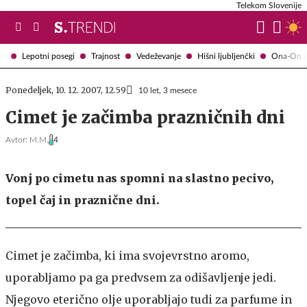
Telekom Slovenije
Lepotni posegi
Trajnost
Vedeževanje
Hišni ljubljenčki
Ona-On.
Ponedeljek, 10. 12. 2007, 12.59
10 let, 3 mesece
Cimet je začimba prazničnih dni
Avtor:
M.M.
4
Vonj po cimetu nas spomni na slastno pecivo,
topel čaj in praznične dni.
Cimet je začimba, ki ima svojevrstno aromo,
uporabljamo pa ga predvsem za odišavljenje jedi.
Njegovo eterično olje uporabljajo tudi za parfume in