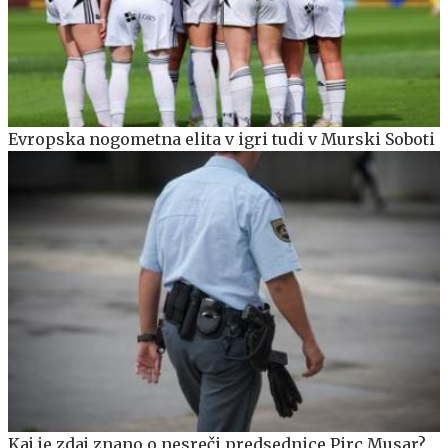
Evropska nogometna elita v igri tudi v Murski Soboti
Kaj je zdaj znano o nesreči predsednice Pirc Musar?