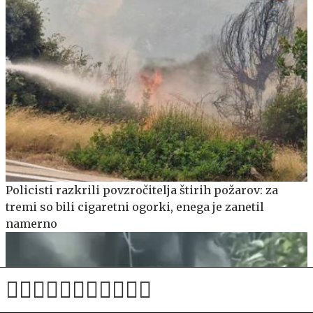
Policisti razkrili povzročitelja štirih požarov: za
tremi so bili cigaretni ogorki, enega je zanetil
namerno