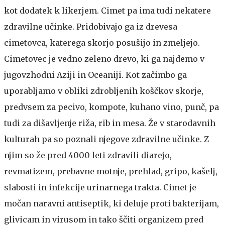
kot dodatek k likerjem. Cimet pa ima tudi nekatere
zdravilne učinke. Pridobivajo ga iz drevesa
cimetovca, katerega skorjo posušijo in zmeljejo.
Cimetovec je vedno zeleno drevo, ki ga najdemo v
jugovzhodni Aziji in Oceaniji. Kot začimbo ga
uporabljamo v obliki zdrobljenih koščkov skorje,
predvsem za pecivo, kompote, kuhano vino, punč, pa
tudi za dišavljenje riža, rib in mesa. Že v starodavnih
kulturah pa so poznali njegove zdravilne učinke. Z
njim so že pred 4000 leti zdravili diarejo,
revmatizem, prebavne motnje, prehlad, gripo, kašelj,
slabosti in infekcije urinarnega trakta. Cimet je
močan naravni antiseptik, ki deluje proti bakterijam,
glivicam in virusom in tako ščiti organizem pred