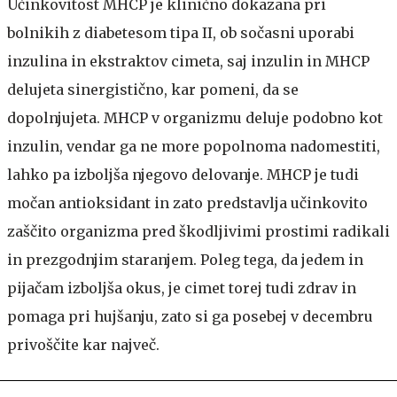
Učinkovitost MHCP je klinično dokazana pri
bolnikih z diabetesom tipa II, ob sočasni uporabi
inzulina in ekstraktov cimeta, saj inzulin in MHCP
delujeta sinergistično, kar pomeni, da se
dopolnjujeta. MHCP v organizmu deluje podobno kot
inzulin, vendar ga ne more popolnoma nadomestiti,
lahko pa izboljša njegovo delovanje. MHCP je tudi
močan antioksidant in zato predstavlja učinkovito
zaščito organizma pred škodljivimi prostimi radikali
in prezgodnjim staranjem. Poleg tega, da jedem in
pijačam izboljša okus, je cimet torej tudi zdrav in
pomaga pri hujšanju, zato si ga posebej v decembru
privoščite kar največ.