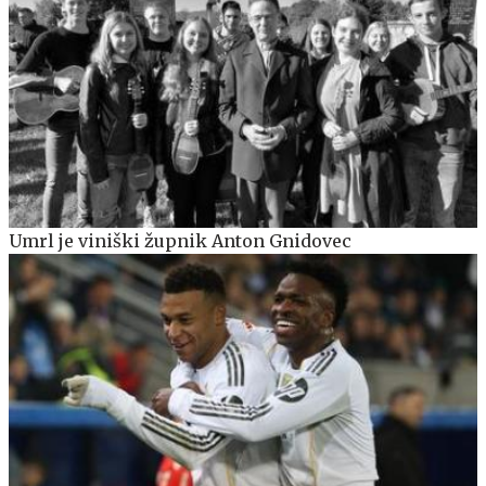
Umrl je viniški župnik Anton Gnidovec