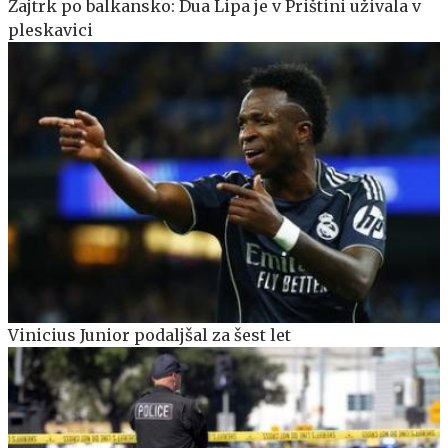
Zajtrk po balkansko: Dua Lipa je v Prištini uživala v
pleskavici
Vinicius Junior podaljšal za šest let