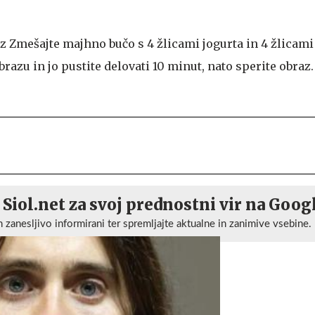
az
Zmešajte majhno bučo s 4 žlicami jogurta in 4 žlicam
razu in jo pustite delovati 10 minut, nato sperite obraz
 Siol.net za svoj prednostni vir na Goog
n zanesljivo informirani ter spremljajte aktualne in zanimive vsebine.