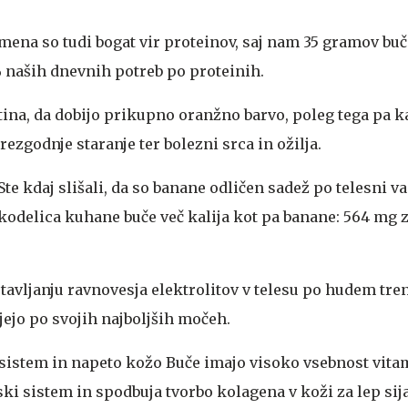
ena so tudi bogat vir proteinov, saj nam 35 gramov b
% naših dnevnih potreb po proteinih.
tina, da dobijo prikupno oranžno barvo, poleg tega pa k
zgodnje staranje ter bolezni srca in ožilja.
Ste kdaj slišali, da so banane odličen sadež po telesni va
skodelica kuhane buče več kalija kot pa banane: 564 mg z
tavljanju ravnovesja elektrolitov v telesu po hudem tre
jejo po svojih najboljših močeh.
 sistem in napeto kožo
Buče imajo visoko vsebnost vitam
i sistem in spodbuja tvorbo kolagena v koži za lep sija