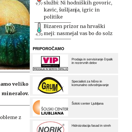
službi: Ni hodniških govoric,
9,77
kavic, šušljanja, igric in
politike
Bizaren prizor na hrvaški
meji: nasmejal vas bo do solz
4,70
elamo veliko
n mineralov.
probleme z