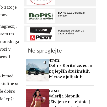
, zato je
amov.
magnezij,
stem ter
ormonskega
vori v
Ne spreglejte
prosti
NOVICE
Dolina Koritnice: eden
najlepših družinskih
o izmed
izletov v Julijskih
Alpah
kisline so
še dobro
TRENDI
Valerija Slapnik
da lepše
(Življenje na tehtnici)