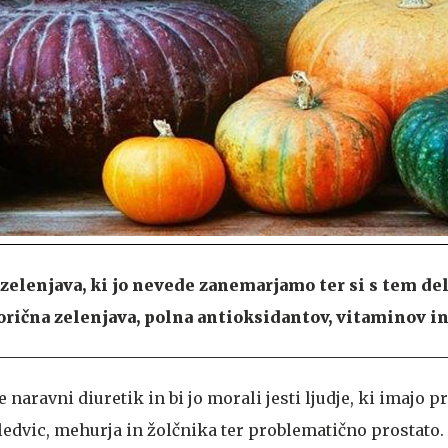
a zelenjava, ki jo nevede zanemarjamo ter si s tem d
lorična zelenjava, polna antioksidantov, vitaminov i
e naravni diuretik in bi jo morali jesti ljudje, ki imajo 
ledvic, mehurja in žolčnika ter problematično prostato.