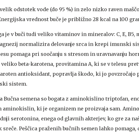
elik odstotek vode (do 95 %) in zelo nizko raven maščob
Energijska vrednost buče je približno 28 kcal na 100 gr
a je v buči tudi veliko vitaminov in mineralov: C, E, B5, 
Magnezij normalizira delovanje srca in krepi imunski si
telesu pomaga pri soočanju s stresom in uravnavanju h
 veliko beta-karotena, provitamina A, ki se v telesu pret
karoten antioksidant, popravlja škodo, ki jo povzročajo 
ski sistem.
a
Bučna semena so bogata z aminokislino triptofan, en
 aminokislin, ki je organizem ne proizvaja sam. Amino
ji serotonina, enega od glavnih akterjev, ko gre za na
k sreče. Peščica praženih bučnih semen lahko pomaga, 