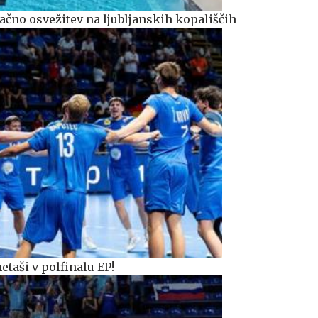
ačno osvežitev na ljubljanskih kopališčih
taši v polfinalu EP!