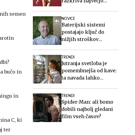
razkriva največjo
zablodo o hujšanju, ki ji
učnih semen
mnogi verjamejo
NOVICE
Baterijski sistemi
postajajo ključ do
arotin
nižjih stroškov
elektrike v podjetjih
TRENDI
dbi?
Jutranja svetloba je
pomembnejša od kave:
a bučo in
ta navada lahko
izboljša vaš spanec
ningu in
TRENDI
Spider-Man: ali bomo
dobili najbolj gledani
film vseh časov?
ina C, ki
j ter