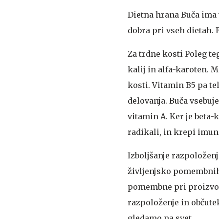
Dietna hrana
Buča ima v
dobra pri vseh dietah. 
Za trdne kosti
Poleg teg
kalij in alfa-karoten. 
kosti. Vitamin B5 pa 
delovanja. Buča vsebuje
vitamin A. Ker je beta-
radikali, in krepi imun
Izboljšanje razpoloženj
življenjsko pomembnih
pomembne pri proizvodn
razpoloženje in občute
gledamo na svet.