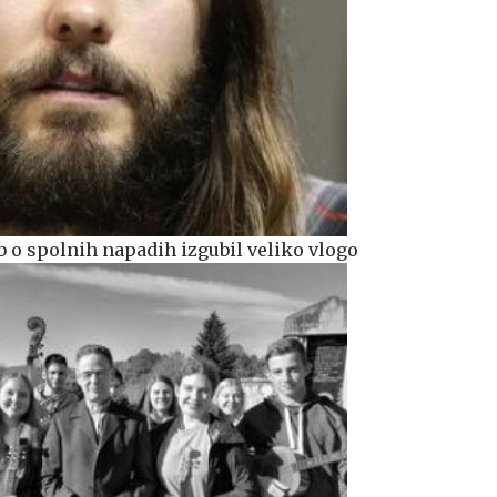
b o spolnih napadih izgubil veliko vlogo