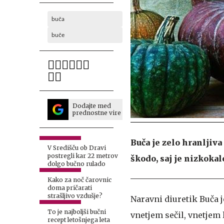
buča
buče
Dodajte med
prednostne vire
Buča je zelo hranljiv
V Središču ob Dravi
postregli kar 22 metrov
škodo, saj je nizkoka
dolgo bučno rulado
Kako za noč čarovnic
doma pričarati
strašljivo vzdušje?
Naravni diuretik
Buča j
To je najboljši bučni
vnetjem sečil, vnetjem 
recept letošnjega leta