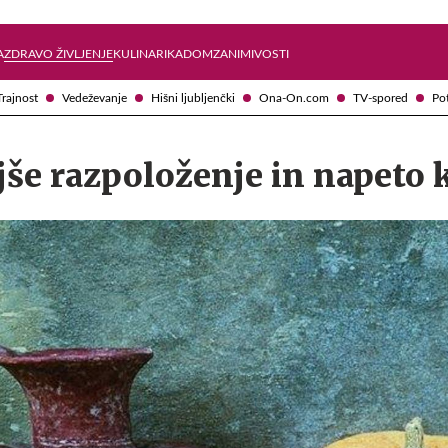
Želite prejemati e-novice?
Uživajmo pametno
A
ZDRAVO ŽIVLJENJE
KULINARIKA
DOM
ZANIMIVOSTI
Trajnost
Vedeževanje
Hišni ljubljenčki
Ona-On.com
TV-spored
Po
jše razpoloženje in napeto 