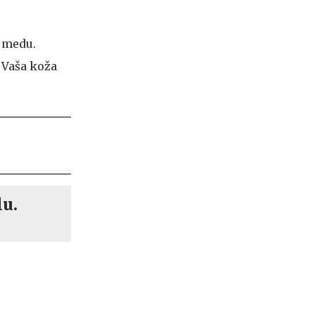
i medu.
. Vaša koža
lu.