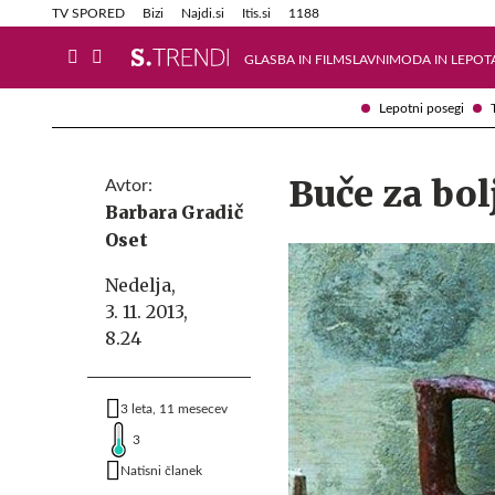
Info in obvestila
Tehnik
TV SPORED
Bizi
Najdi.si
Itis.si
1188
GLASBA IN FILM
SLAVNI
MODA IN LEPOT
Lepotni posegi
Buče za bol
Avtor:
Barbara Gradič
Oset
Nedelja,
3. 11. 2013,
8.24
3 leta, 11 mesecev
3
Natisni članek