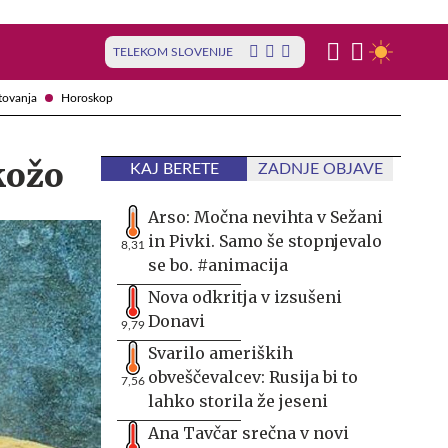
TELEKOM SLOVENIJE
tovanja
Horoskop
kožo
KAJ BERETE
ZADNJE OBJAVE
Arso: Močna nevihta v Sežani
in Pivki. Samo še stopnjevalo
8,31
se bo. #animacija
Nova odkritja v izsušeni
Donavi
9,79
Svarilo ameriških
obveščevalcev: Rusija bi to
7,56
lahko storila že jeseni
Ana Tavčar srečna v novi