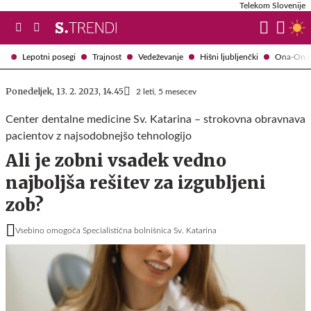
Telekom Slovenije
Lepotni posegi
Trajnost
Vedeževanje
Hišni ljubljenčki
Ona-On.
Ponedeljek, 13. 2. 2023, 14.45
2 leti, 5 mesecev
Center dentalne medicine Sv. Katarina – strokovna obravnava
pacientov z najsodobnejšo tehnologijo
Ali je zobni vsadek vedno
najboljša rešitev za izgubljeni
zob?
Vsebino omogoča Specialistična bolnišnica Sv. Katarina