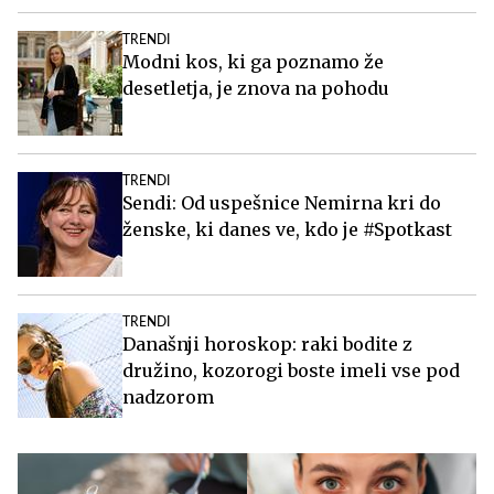
TRENDI
Modni kos, ki ga poznamo že
desetletja, je znova na pohodu
TRENDI
Sendi: Od uspešnice Nemirna kri do
ženske, ki danes ve, kdo je #Spotkast
TRENDI
Današnji horoskop: raki bodite z
družino, kozorogi boste imeli vse pod
nadzorom