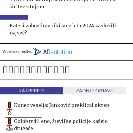
širitev v tujino
Kateri zobozdravniki so v letu 2024 zaslužili
največ?
Vsebinske rešitve:
KAJ BERETE
ZADNJE OBJAVE
Konec veselja: Janković preklical ukrep
10
Golob trdil eno, številke policije kažejo
drugače
9,80