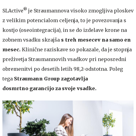
®
SLActive
je Straumannova visoko zmogljiva ploskev
z velikim potencialom celjenja, to je povezovanja s
kostjo (oseointegracija), in se do izdelave krone na
zobnem vsadku skrajša
s treh mesecev na samo en
mesec.
Klinične raziskave so pokazale, da je stopnja
preživetja Straumannovih vsadkov pri neposredni
obremenitvi po desetih letih 98,2-odstotna. Poleg
tega
Straumann Group zagotavlja
dosmrtno garancijo za svoje vsadke.