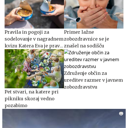
Pravila in pogoji za
Primer lažne
sodelovanje v nagradnem
zobozdravnice se je
kvizu Katera Eva je prava
znašel na sodišču
zate?
Združenje občin za
ureditev razmer v javnem
zobozdravstvu
Pet stvari, na katere pri
pikniku skoraj vedno
pozabimo