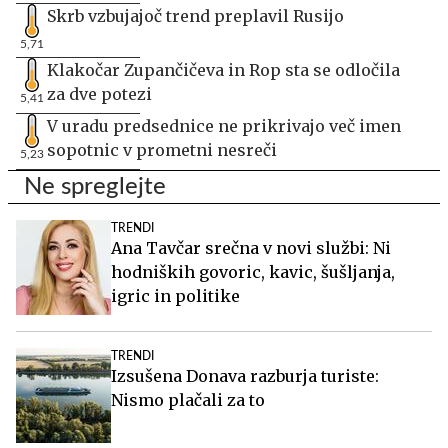
Skrb vzbujajoč trend preplavil Rusijo
5,71
Klakočar Zupančičeva in Rop sta se odločila
za dve potezi
5,41
V uradu predsednice ne prikrivajo več imen
sopotnic v prometni nesreči
5,23
Ne spreglejte
TRENDI
Ana Tavčar srečna v novi službi: Ni
hodniških govoric, kavic, šušljanja,
igric in politike
TRENDI
Izsušena Donava razburja turiste:
Nismo plačali za to