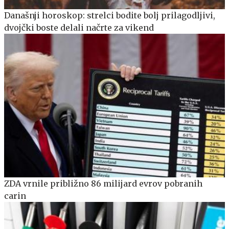
Današnji horoskop: strelci bodite bolj prilagodljivi,
dvojčki boste delali načrte za vikend
ZDA vrnile približno 86 milijard evrov pobranih
carin