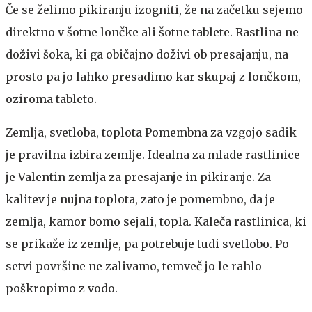
Če se želimo pikiranju izogniti, že na začetku sejemo
direktno v šotne lončke ali šotne tablete. Rastlina ne
doživi šoka, ki ga običajno doživi ob presajanju, na
prosto pa jo lahko presadimo kar skupaj z lončkom,
oziroma tableto.
Zemlja, svetloba, toplota
Pomembna za vzgojo sadik
je pravilna izbira zemlje. Idealna za mlade rastlinice
je Valentin zemlja za presajanje in pikiranje. Za
kalitev je nujna toplota, zato je pomembno, da je
zemlja, kamor bomo sejali, topla. Kaleča rastlinica, ki
se prikaže iz zemlje, pa potrebuje tudi svetlobo. Po
setvi površine ne zalivamo, temveč jo le rahlo
poškropimo z vodo.