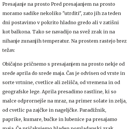
Presajanje na prosto
Pred presajanjem na prosto
moramo sadike nekoliko "utrditi", zato jih za teden
dni postavimo v pokrito hladno gredo ali v zatišni
kot balkona. Tako se navadijo na svež zrak in na
nihanje zunanjih temperatur. Na prostem rastejo brez
težav.
Običajno pričnemo s presajanjem na prosto nekje od
srede aprila do srede maja. Čas je odvisen od vrste in
sorte vrtnine, cvetlice ali zelišča, od vremena in od
geografske lege. Aprila presadimo rastline, ki so
malce odprornejše na mraz, na primer solate in zelja,
od cvetlic pa zajčke in nageljčke. Paradižnik,
paprike, kumare, bučke in lubenice pa presajamo
maja. Če pričakujemo hladen pomladanski zrak,