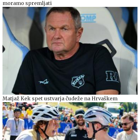
moramo spremljati
Matjaž Kek spet ustvarja čudeže na Hrvaškem