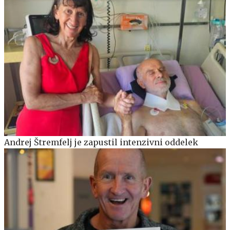
Andrej Štremfelj je zapustil intenzivni oddelek