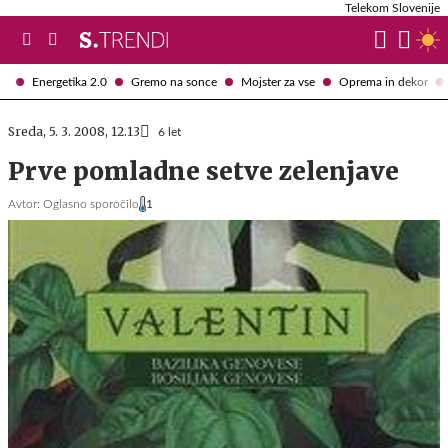
Telekom Slovenije
Energetika 2.0
Gremo na sonce
Mojster za vse
Oprema in dekor
Sreda, 5. 3. 2008, 12.13
6 let
Prve pomladne setve zelenjave
Avtor:
Oglasno sporočilo
1