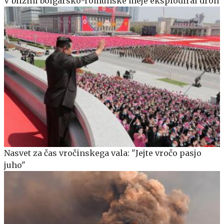
V bližini bolgarsko-romunske meje eksplodiral dron
Nasvet za čas vročinskega vala: "Jejte vročo pasjo
juho"