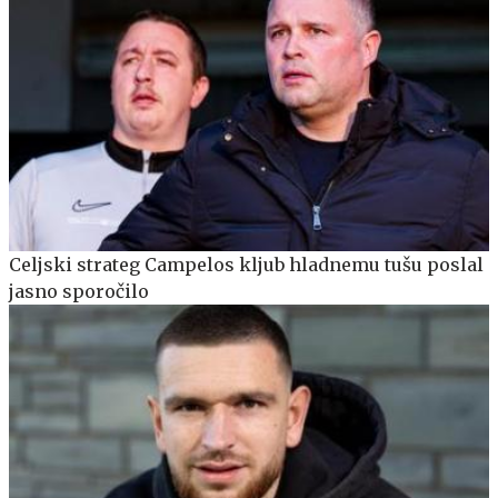
Celjski strateg Campelos kljub hladnemu tušu poslal
jasno sporočilo