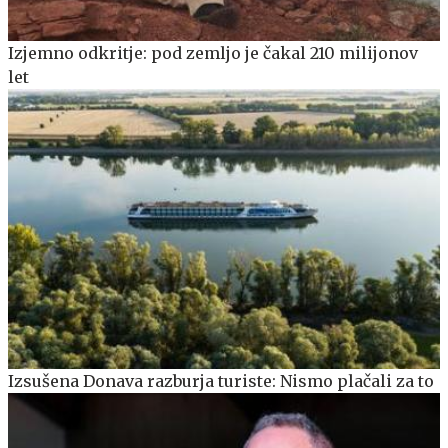
Izjemno odkritje: pod zemljo je čakal 210 milijonov
let
Izsušena Donava razburja turiste: Nismo plačali za to