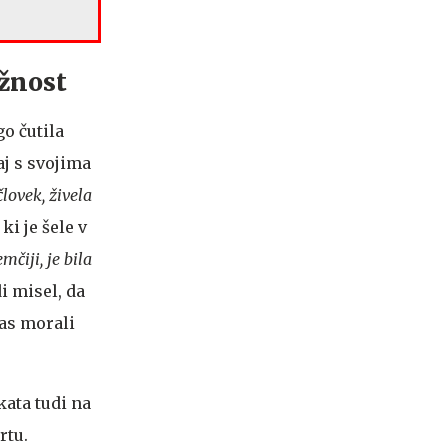
ožnost
go čutila
aj s svojima
lovek, živela
ki je šele v
mčiji, je bila
i misel, da
čas morali
kata tudi na
vrtu.