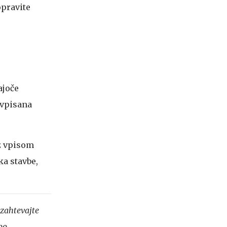
pravite
ajoče
 vpisana
 z vpisom
a stavbe,
 zahtevajte
bo