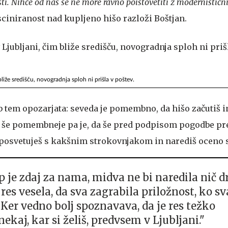
sti. Nihče od nas se ne more ravno poistovetiti z modernističn
sciniranost nad kupljeno hišo razloži Boštjan.
 bliže središču, novogradnja sploh ni prišla v poštev.
b tem opozarjata: seveda je pomembno, da hišo začutiš in
, še pomembneje pa je, da še pred podpisom pogodbe pr
posvetuješ s kakšnim strokovnjakom in narediš oceno 
 je zdaj za nama, midva ne bi naredila nič d
res vesela, da sva zagrabila priložnost, ko sv
 Ker vedno bolj spoznavava, da je res težko
nekaj, kar si želiš, predvsem v Ljubljani."