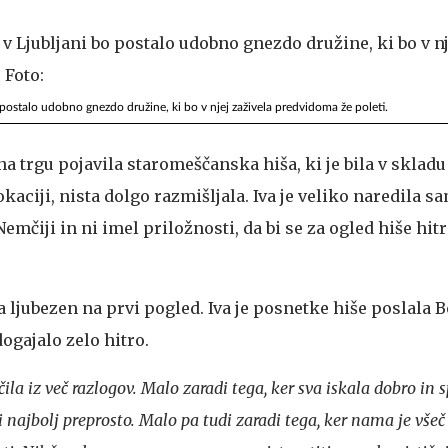
postalo udobno gnezdo družine, ki bo v njej zaživela predvidoma že poleti.
na trgu pojavila staromeščanska hiša, ki je bila v sklad
aciji, nista dolgo razmišljala. Iva je veliko naredila sam
emčiji in ni imel priložnosti, da bi se za ogled hiše hitr
ila ljubezen na prvi pogled. Iva je posnetke hiše poslala 
dogajalo zelo hitro.
čila iz več razlogov. Malo zaradi tega, ker sva iskala dobro in 
ni najbolj preprosto. Malo pa tudi zaradi tega, ker nama je všeč