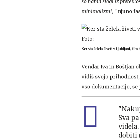
so nama slogi iz preteklo
minimalizmi, "
njuno fa
Ker sta želela živeti v Ljubljani, čim
Vendar Iva in Boštjan o
vidiš svojo prihodnost
vso dokumentacijo, se 
"Nakup
Sva pa 
videla.
dobiti 