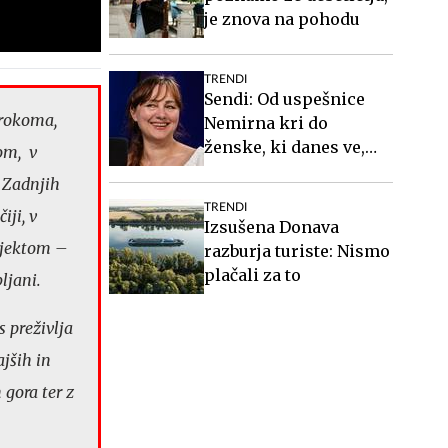
je znova na pohodu
TRENDI
Sendi: Od uspešnice
trokoma,
Nemirna kri do
ženske, ki danes ve,
om, v
kdo je #Spotkast
. Zadnjih
TRENDI
iji, v
Izsušena Donava
ojektom –
razburja turiste: Nismo
plačali za to
ljani.
s preživlja
ajših in
 gora ter z