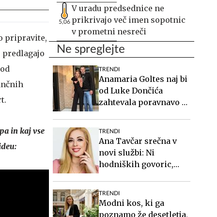
V uradu predsednice ne
prikrivajo več imen sopotnic
5,06
v prometni nesreči
o pripravite,
Ne spreglejte
o predlagajo
 od
TRENDI
Anamaria Goltes naj bi
ančnih
od Luke Dončića
t.
zahtevala poravnavo v
višini slabih 44
milijonov evrov
pa in kaj vse
TRENDI
Ana Tavčar srečna v
ideu:
novi službi: Ni
hodniških govoric,
kavic, šušljanja, igric
in politike
TRENDI
Modni kos, ki ga
poznamo že desetletja,