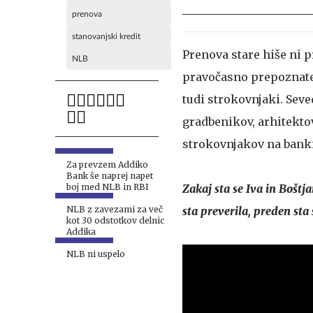
prenova
stanovanjski kredit
Prenova stare hiše ni p
NLB
pravočasno prepoznate 
tudi strokovnjaki. Seve
gradbenikov, arhitekto
strokovnjakov na banki
Za prevzem Addiko
Bank še naprej napet
boj med NLB in RBI
Zakaj sta se Iva in Boštj
NLB z zavezami za več
sta preverila, preden sta
kot 30 odstotkov delnic
Addika
NLB ni uspelo