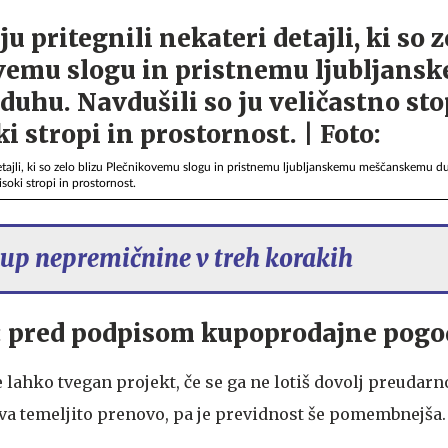
ri detajli, ki so zelo blizu Plečnikovemu slogu in pristnemu ljubljanskemu meščanskemu d
soki stropi in prostornost.
up nepremičnine v treh korakih
pred podpisom kupoprodajne pogo
ahko tvegan projekt, če se ga ne lotiš dovolj preudarno.
va temeljito prenovo, pa je previdnost še pomembnejša.