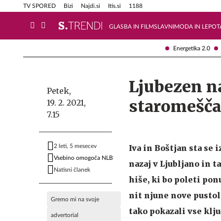
Info in obvestila
Tehnik
TV SPORED
Bizi
Najdi.si
Itis.si
1188
GLASBA IN FILM
SLAVNI
MODA IN LEPOT
Energetika 2.0
Ljubezen na
Petek,
staromešča
19. 2. 2021,
7.15
2 leti, 5 mesecev
Iva in Boštjan sta se i
Vsebino omogoča NLB
nazaj v Ljubljano in 
Natisni članek
hiše, ki bo poleti pon
nit njune nove pustol
Gremo mi na svoje
tako pokazali vse klj
advertorial