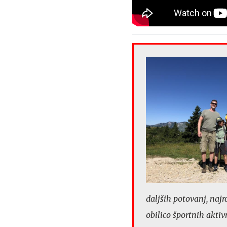
daljših potovanj, najr
obilico športnih akti