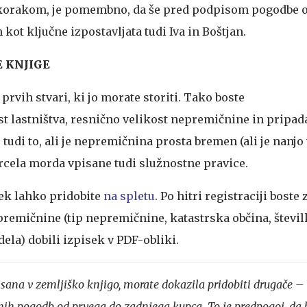
korakom, je pomembno, da še pred podpisom pogodbe o
 kot ključne izpostavljata tudi Iva in Boštjan.
E KNJIGE
rvih stvari, ki jo morate storiti. Tako boste
st lastništva, resnično velikost nepremičnine in pripad
 tudi to, ali je nepremičnina prosta bremen (ali je nanjo
arcela morda vpisane tudi služnostne pravice.
ek lahko pridobite
na spletu
. Po hitri registraciji boste
emičnine (tip nepremičnine, katastrska občina, številk
ela) dobili izpisek v PDF-obliki.
sana v zemljiško knjigo, morate dokazila pridobiti drugače –
nih pogodb od prvega do zadnjega kupca. To je predpogoj, da 