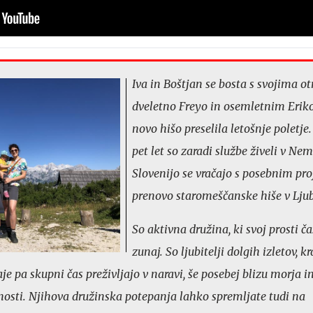
Iva in Boštjan se bosta s svojima o
dveletno Freyo in osemletnim Erik
novo hišo preselila letošnje poletje
pet let so zaradi službe živeli v Nemč
Slovenijo se vračajo s posebnim pr
prenovo staromeščanske hiše v Ljub
So aktivna družina, ki svoj prosti ča
zunaj. So ljubitelji dolgih izletov, kr
aje pa skupni čas preživljajo v naravi, še posebej blizu morja in
vnosti. Njihova družinska potepanja lahko spremljate tudi na