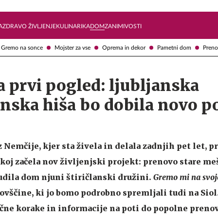
Želite prejemati e-novice?
Uživajmo pametno
A
ZDRAVO ŽIVLJENJE
KULINARIKA
DOM
ZANIMIVOSTI
Gremo na sonce
Mojster za vse
Oprema in dekor
Pametni dom
Preno
 prvi pogled: ljubljanska
nska hiša bo dobila novo 
z Nemčije, kjer sta živela in delala zadnjih pet let, p
takoj začela nov življenjski projekt: prenovo stare m
udila dom njuni štiričlanski družini.
Gremo mi na svoj
ovščine, ki jo bomo podrobno spremljali tudi na Sio
učne korake in informacije na poti do popolne prenov