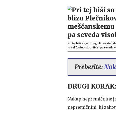
Pri tej hiši so ju pritegnili nekate
ju veličastno stopnišče, pa seveda vi
Preberite:
Nak
DRUGI KORAK: 
Nakup nepremičnine je l
nepremičnini, ki zahte