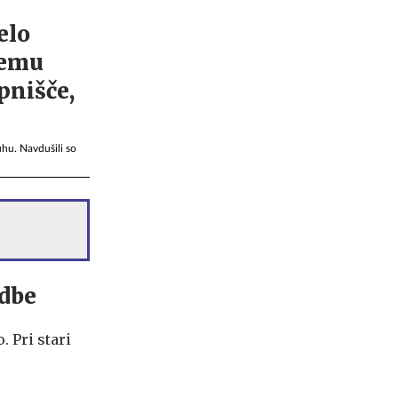
uhu. Navdušili so
dbe
 Pri stari