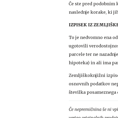
Če ste pred podobnim 
naslednje korake, ki jih
IZPISEK IZ ZEMLJIŠK
To je nedvomno ena od p
ugotovili verodostojno
parcele ter ne nazadnje
hipoteka) in ali ima p
Zemljiškoknjižni izpis
osnovnih podatkov nepr
številka posameznega d
Če nepremičnina še ni vpi
verigo originalnih prodaj