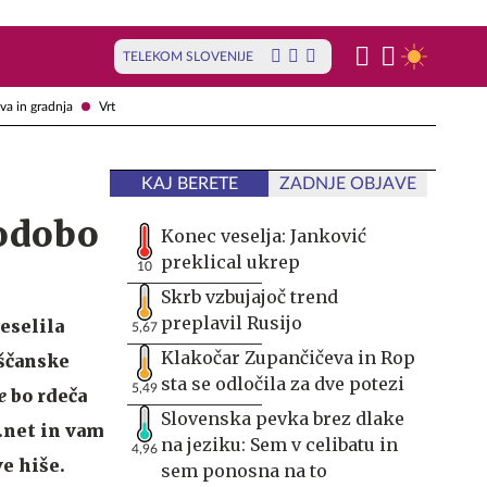
TELEKOM SLOVENIJE
va in gradnja
Vrt
KAJ BERETE
ZADNJE OBJAVE
podobo
Konec veselja: Janković
preklical ukrep
10
Skrb vzbujajoč trend
preplavil Rusijo
reselila
5,67
Klakočar Zupančičeva in Rop
eščanske
sta se odločila za dve potezi
5,49
e
bo rdeča
Slovenska pevka brez dlake
l.net in vam
na jeziku: Sem v celibatu in
4,96
e hiše.
sem ponosna na to