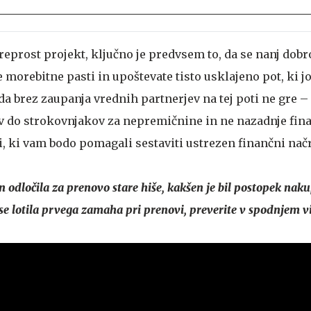
reprost projekt, ključno je predvsem to, da se nanj dobr
morebitne pasti in upoštevate tisto usklajeno pot, ki j
da brez zaupanja vrednih partnerjev na tej poti ne gre –
v do strokovnjakov za nepremičnine in ne nazadnje fin
, ki vam bodo pomagali sestaviti ustrezen finančni načr
an odločila za prenovo stare hiše, kakšen je bil postopek naku
 se lotila prvega zamaha pri prenovi, preverite v spodnjem v