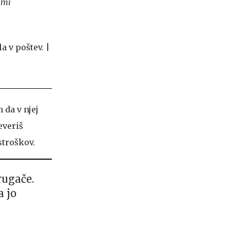
imi
 da v njej
everiš
stroškov.
rugače.
a jo