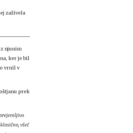
u z njunim
a, ker je bil
o vrnil v
Boštjanu prek
sprejemljivo
 klasično, všeč