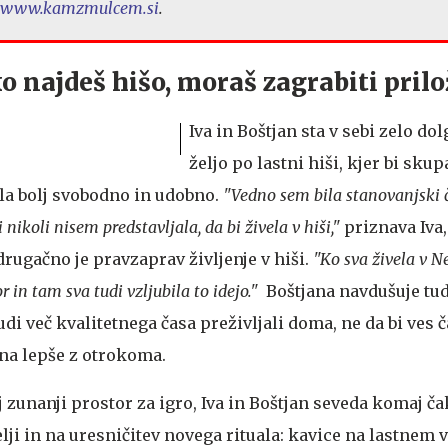
www.kamzmulcem.si
.
 najdeš hišo, moraš zagrabiti pril
Iva in Boštjan sta v sebi zelo dol
željo po lastni hiši, kjer bi skup
la bolj svobodno in udobno.
"Vedno sem bila stanovanjski č
 nikoli nisem predstavljala, da bi živela v hiši,"
priznava Iva, 
drugačno je pravzaprav življenje v hiši.
"Ko sva živela v Ne
r in tam sva tudi vzljubila to idejo."
Boštjana navdušuje tud
tudi več kvalitetnega časa preživljali doma, ne da bi ves 
 na lepše z otrokoma.
 zunanji prostor za igro, Iva in Boštjan seveda komaj ča
lji in na uresničitev novega rituala: kavice na lastnem 