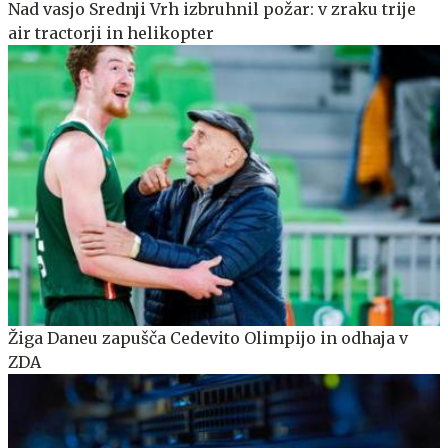
Nad vasjo Srednji Vrh izbruhnil požar: v zraku trije
air tractorji in helikopter
Žiga Daneu zapušča Cedevito Olimpijo in odhaja v
ZDA