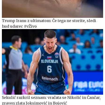
Trump Iranu z ultimatom: Če tega ne storite, sledi
hud udarec #vŽivo
Sekulić razkril seznam: vračata se Nikolić in Čančar,
zraven zlata Joksimović in Bojović