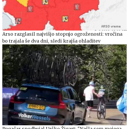
Arso razglasil najvišjo stopnjo ogroženosti: vročina
bo trajala še dva dni, sledi krajša ohladitev
Pogačar spodbujal Urško Žigart: "Našla sem mojega