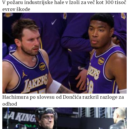
V požaru industrijske hale v Izoli za več kot 300 tisoč
evrov škode
Hachimura po slovesu od Dončića razkril razloge za
odhod