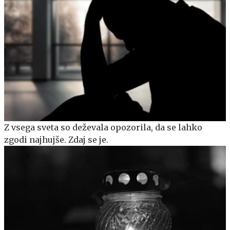
Z vsega sveta so deževala opozorila, da se lahko
zgodi najhujše. Zdaj se je.