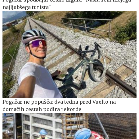
najljubšega turista"
Pogačar ne popušča: dva tedna pred Vuelto na
domačih cestah podira rekorde