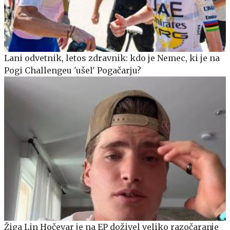
Lani odvetnik, letos zdravnik: kdo je Nemec, ki je na
Pogi Challengeu 'ušel' Pogačarju?
Žiga Lin Hočevar je na EP doživel veliko razočaranje