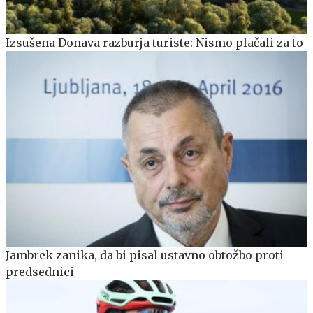
Izsušena Donava razburja turiste: Nismo plačali za to
Jambrek zanika, da bi pisal ustavno obtožbo proti
predsednici