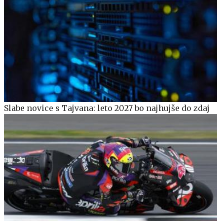
Slabe novice s Tajvana: leto 2027 bo najhujše do zdaj