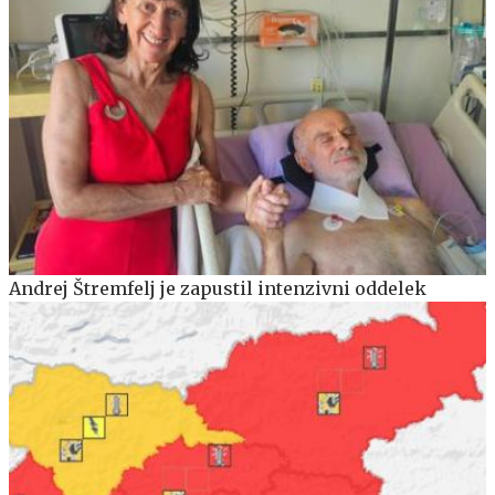
Andrej Štremfelj je zapustil intenzivni oddelek