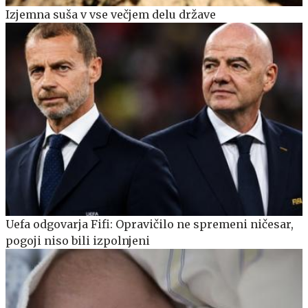
Izjemna suša v vse večjem delu države
Uefa odgovarja Fifi: Opravičilo ne spremeni ničesar,
pogoji niso bili izpolnjeni