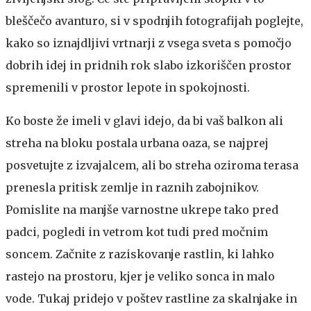
bleščečo avanturo, si v spodnjih fotografijah poglejte,
kako so iznajdljivi vrtnarji z vsega sveta s pomočjo
dobrih idej in pridnih rok slabo izkoriščen prostor
spremenili v prostor lepote in spokojnosti.
Ko boste že imeli v glavi idejo, da bi vaš balkon ali
streha na bloku postala urbana oaza, se najprej
posvetujte z izvajalcem, ali bo streha oziroma terasa
prenesla pritisk zemlje in raznih zabojnikov.
Pomislite na manjše varnostne ukrepe tako pred
padci, pogledi in vetrom kot tudi pred močnim
soncem. Začnite z raziskovanje rastlin, ki lahko
rastejo na prostoru, kjer je veliko sonca in malo
vode. Tukaj pridejo v poštev rastline za skalnjake in