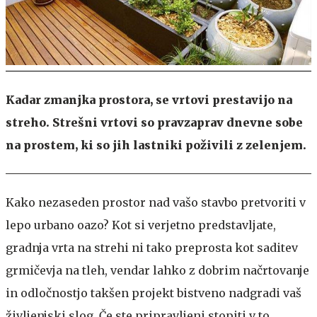
Kadar zmanjka prostora, se vrtovi prestavijo na
streho. Strešni vrtovi so pravzaprav dnevne sobe
na prostem, ki so jih lastniki poživili z zelenjem.
Kako nezaseden prostor nad vašo stavbo pretvoriti v
lepo urbano oazo? Kot si verjetno predstavljate,
gradnja vrta na strehi ni tako preprosta kot saditev
grmičevja na tleh, vendar lahko z dobrim načrtovanje
in odločnostjo takšen projekt bistveno nadgradi vaš
življenjski slog. Če ste pripravljeni stopiti v to