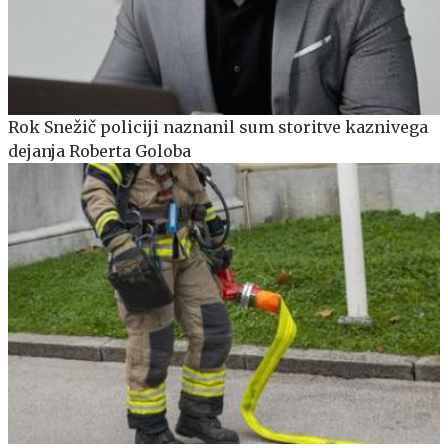
Rok Snežič policiji naznanil sum storitve kaznivega
dejanja Roberta Goloba