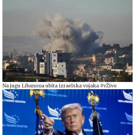
Na jugu Libanona ubita izraelska vojaka #vŽivo