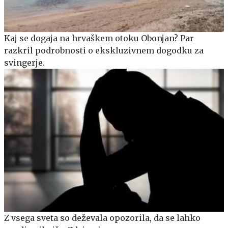
Kaj se dogaja na hrvaškem otoku Obonjan? Par
razkril podrobnosti o ekskluzivnem dogodku za
svingerje.
Z vsega sveta so deževala opozorila, da se lahko