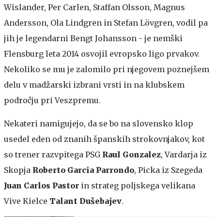
Wislander, Per Carlen, Staffan Olsson, Magnus
Andersson, Ola Lindgren in Stefan Lövgren, vodil pa
jih je legendarni Bengt Johansson - je nemški
Flensburg leta 2014 osvojil evropsko ligo prvakov.
Nekoliko se mu je zalomilo pri njegovem poznejšem
delu v madžarski izbrani vrsti in na klubskem
področju pri Veszpremu.
Nekateri namigujejo, da se bo na slovensko klop
usedel eden od znanih španskih strokovnjakov, kot
so trener razvpitega PSG
Raul Gonzalez
, Vardarja iz
Skopja
Roberto Garcia Parrondo
, Picka iz Szegeda
Juan Carlos Pastor
in strateg poljskega velikana
Vive Kielce
Talant Dušebajev
.