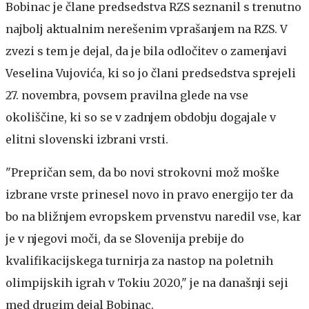
Bobinac je člane predsedstva RZS seznanil s trenutno
najbolj aktualnim nerešenim vprašanjem na RZS. V
zvezi s tem je dejal, da je bila odločitev o zamenjavi
Veselina Vujovića, ki so jo člani predsedstva sprejeli
27. novembra, povsem pravilna glede na vse
okoliščine, ki so se v zadnjem obdobju dogajale v
elitni slovenski izbrani vrsti.
"Prepričan sem, da bo novi strokovni mož moške
izbrane vrste prinesel novo in pravo energijo ter da
bo na bližnjem evropskem prvenstvu naredil vse, kar
je v njegovi moči, da se Slovenija prebije do
kvalifikacijskega turnirja za nastop na poletnih
olimpijskih igrah v Tokiu 2020," je na današnji seji
med drugim dejal Bobinac.