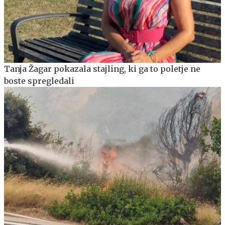
Tanja Žagar pokazala stajling, ki ga to poletje ne
boste spregledali