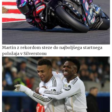
Martin z rekordom steze do najboljšega startnega
položaja v Silverstonu