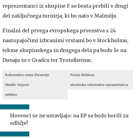
reprezentanci iz skupine F se bosta prebili v drugi
del zaključnega turnirja, ki bo nato v Malmöju.
Finalni del prvega evropskega prvenstva s 24
nastopajočimi izbranimi vrstami bo v Stockholmu,
tekme skupinskega in drugega dela pa bodo še na
Dunaju in v Gradcu ter Trondheimu.
Rokometna zveza Slovenije
Franjo Bobinac
Veselin Vujović
slovenska rokometna reprezentanca
selektor
Slovenci se ne ustavljajo: na EP se bodo borili za
odličje!