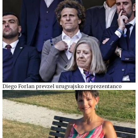
Diego Forlan prevzel urugvajsko reprezentanco