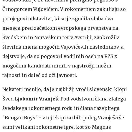
Črnogorcem Vujovićem. V rokometnem zakulisju so
po njegovi odstavitvi, ki se je zgodila slaba dva
meseca pred začetkom evropskega prvenstva na
Švedskem in Norveškem ter v Avstriji, zaokrožila
številna imena mogočih Vujovićevih naslednikov, a
dejstvo je, da so pogovori vodilnih oseb na RZS z
mogočimi kandidati minili v najstrožji možni
tajnosti in daleč od oči javnosti.
Nekateri menijo, da je najbližji vroči slovenski klopi
Šved
Ljubomir Vranješ
. Pod vodstvom člana zlatega
švedskega rokometnega rodu in člana razvpitega
"Bengan Boys" - v tej ekipi so bili poleg Vranješa še
sami velikani rokometne igre, kot so Magnus