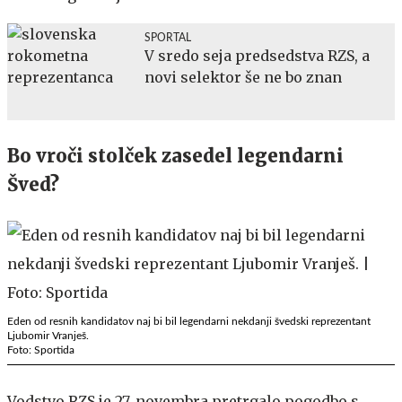
SPORTAL
V sredo seja predsedstva RZS, a
novi selektor še ne bo znan
Bo vroči stolček zasedel legendarni
Šved?
Eden od resnih kandidatov naj bi bil legendarni nekdanji švedski reprezentant
Ljubomir Vranješ.
Foto: Sportida
Vodstvo RZS je 27. novembra pretrgalo pogodbo s