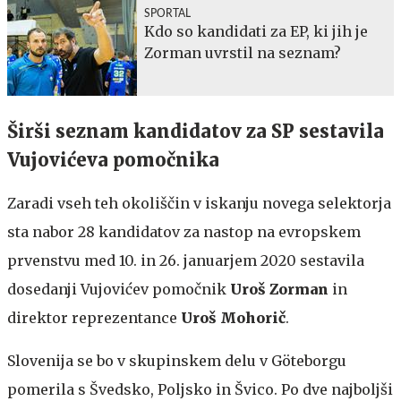
SPORTAL
Kdo so kandidati za EP, ki jih je
Zorman uvrstil na seznam?
Širši seznam kandidatov za SP sestavila
Vujovićeva pomočnika
Zaradi vseh teh okoliščin v iskanju novega selektorja
sta nabor 28 kandidatov za nastop na evropskem
prvenstvu med 10. in 26. januarjem 2020 sestavila
dosedanji Vujovićev pomočnik
Uroš Zorman
in
direktor reprezentance
Uroš Mohorič
.
Slovenija se bo v skupinskem delu v Göteborgu
pomerila s Švedsko, Poljsko in Švico. Po dve najboljši