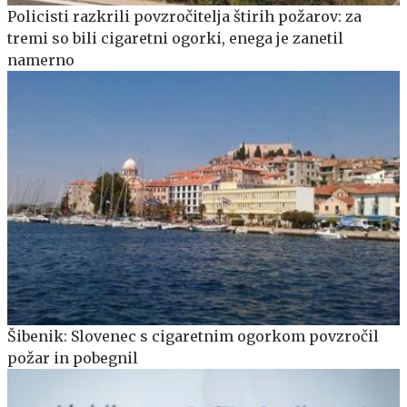
Policisti razkrili povzročitelja štirih požarov: za
tremi so bili cigaretni ogorki, enega je zanetil
namerno
Šibenik: Slovenec s cigaretnim ogorkom povzročil
požar in pobegnil