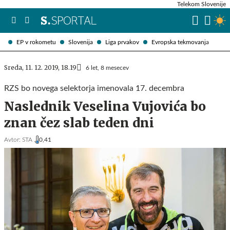
Telekom Slovenije
EP v rokometu
Slovenija
Liga prvakov
Evropska tekmovanja
Sreda, 11. 12. 2019, 18.19
6 let, 8 mesecev
RZS bo novega selektorja imenovala 17. decembra
Naslednik Veselina Vujovića bo
znan čez slab teden dni
Avtor:
STA ,
0,41