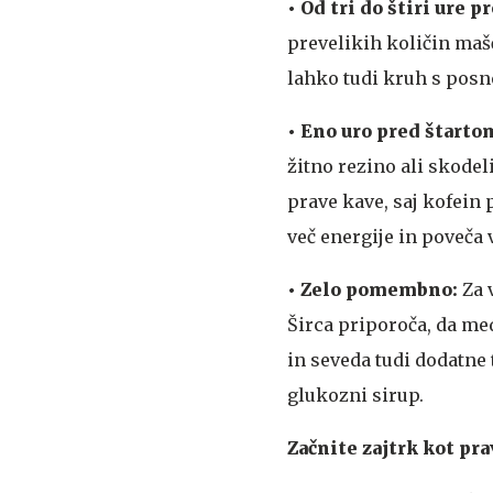
• Od tri do štiri ure p
prevelikih količin maš
lahko tudi kruh s pos
• Eno uro pred štarto
žitno rezino ali skodel
prave kave, saj kofein
več energije in poveča 
• Zelo pomembno:
Za 
Širca priporoča, da me
in seveda tudi dodatne 
glukozni sirup.
Začnite zajtrk kot pra