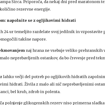
ampa Širca. Priporoča, da nekaj dni pred maratonom te
oličino rezervne energije.
m: napolnite se z ogljikovimi hidrati
 24 ur temeljito razdelate svoj jedilnik in vzpostavite 
 omogočili takšne napore.
 tekmovanjem
naj hrana ne vsebuje veliko prehranskih 
 malo neprebavljenih ostankov, da bo črevesje pred te
ur
lahko večji del potreb po ogljikovih hidratih zapolni
vimi hidrati. Živila z malo ali nič neprebavljenimi ostan
zanci, bel kruh, zdrob in polenta.
Za polnjenje glikogenskih rezerv niso primerna sladka 