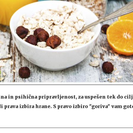
a in psihična pripravljenost, za uspešen tek do cilj
 prava izbira hrane. S pravo izbiro "goriva" vam got