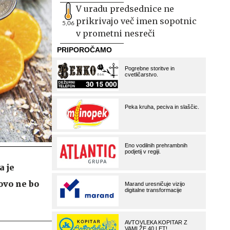
V uradu predsednice ne
prikrivajo več imen sopotnic
5,06
v prometni nesreči
a je
ovo ne bo