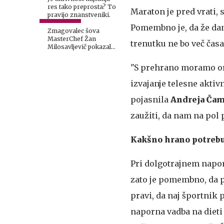
res tako preprosta? To
Maraton je pred vrati, s
pravijo znanstveniki.
Pomembno je, da že dan
Zmagovalec šova
MasterChef Žan
trenutku ne bo več časa
Milosavljevič pokazal
telesno preobrazbo
"S prehrano moramo org
izvajanje telesne akti
pojasnila
Andreja Čam
zaužiti, da nam na pol 
Kakšno hrano potrebuj
Pri dolgotrajnem napor
zato je pomembno, da p
pravi, da naj športnik 
naporna vadba na dieti 