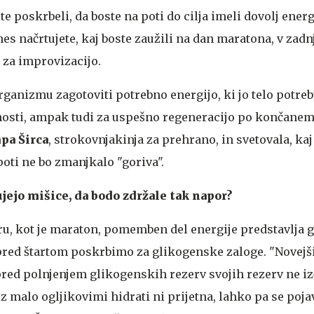
te poskrbeli, da boste na poti do cilja imeli dovolj energ
es načrtujete, kaj boste zaužili na dan maratona, v zad
 za improvizacijo.
anizmu zagotoviti potrebno energijo, ki jo telo potrebu
vnosti, ampak tudi za uspešno regeneracijo po končanem
pa Širca
, strokovnjakinja za prehrano, in svetovala, k
poti ne bo zmanjkalo "goriva".
ejo mišice, da bodo zdržale tak napor?
u, kot je maraton, pomemben del energije predstavlja 
red štartom poskrbimo za glikogenske zaloge. "Novejš
pred polnjenjem glikogenskih rezerv svojih rezerv ne iz
z malo ogljikovimi hidrati ni prijetna, lahko pa se pojav