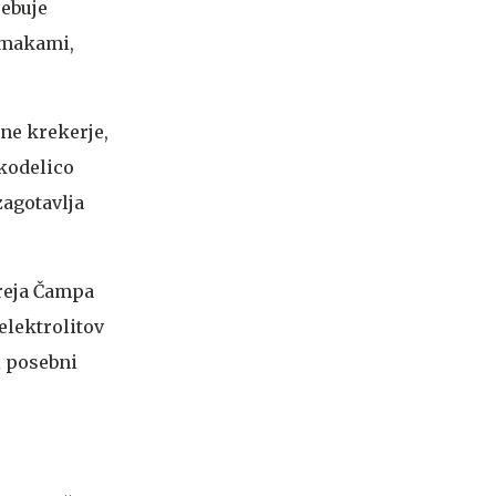
sebuje
 omakami,
ne krekerje,
skodelico
zagotavlja
dreja Čampa
elektrolitov
i posebni