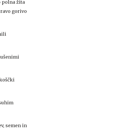
 polna žita
pravo gorivo
ili
sušenimi
 koščki
 suhim
v, semen in