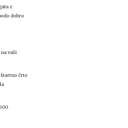
gata z
 bodo dobro
 na vaši
štartno črto
la
2500