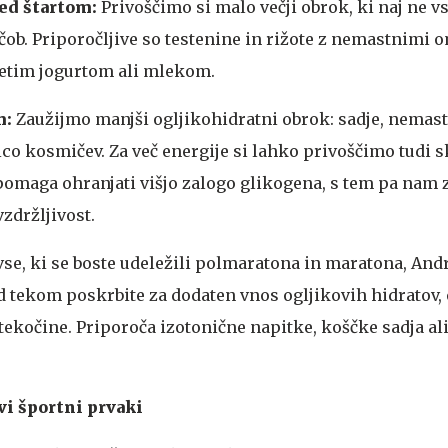
red štartom:
Privoščimo si malo večji obrok, ki naj ne v
čob. Priporočljive so testenine in rižote z nemastnimi
netim jogurtom ali mlekom.
m:
Zaužijmo manjši ogljikohidratni obrok: sadje, nemast
ico kosmičev. Za več energije si lahko privoščimo tudi 
 pomaga ohranjati višjo zalogo glikogena, s tem pa nam 
vzdržljivost.
vse, ki se boste udeležili polmaratona in maratona, An
d tekom poskrbite za dodaten vnos ogljikovih hidratov, 
tekočine. Priporoča izotonične napitke, koščke sadja al
vi športni prvaki