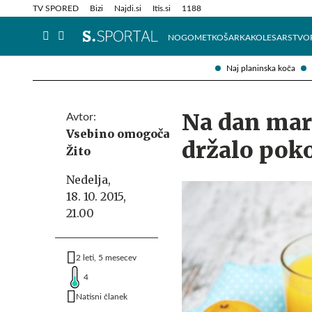
Info in obvestila
Tehnik
TV SPORED
Bizi
Najdi.si
Itis.si
1188
NOGOMET
KOŠARKA
KOLESARSTVO
Naj planinska koča
Na dan mara
Avtor:
Vsebino omogoča
držalo pok
Žito
Nedelja,
18. 10. 2015,
21.00
2 leti, 5 mesecev
4
Natisni članek