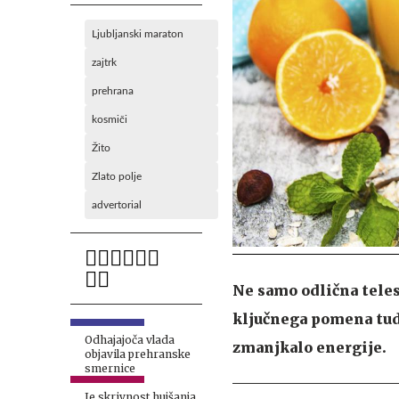
Ljubljanski maraton
zajtrk
prehrana
kosmiči
Žito
Zlato polje
advertorial
Ne samo odlična telesn
ključnega pomena tudi
Odhajajoča vlada
zmanjkalo energije.
objavila prehranske
smernice
Je skrivnost hujšanja