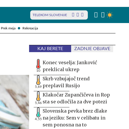
TELEKOM SLOVENIJE
Prek meja
Rekreacija
o
KAJ BERETE
ZADNJE OBJAVE
Konec veselja: Janković
preklical ukrep
10
Skrb vzbujajoč trend
preplavil Rusijo
5,69
Klakočar Zupančičeva in Rop
sta se odločila za dve potezi
5,46
Slovenska pevka brez dlake
na jeziku: Sem v celibatu in
4,55
sem ponosna na to