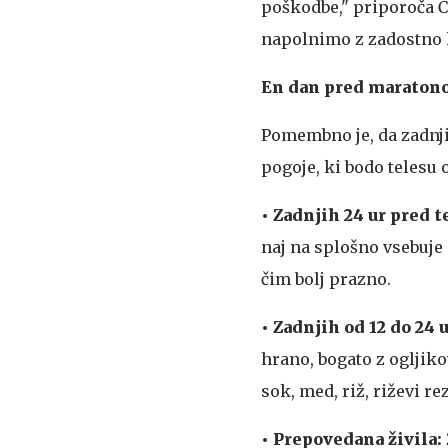
poškodbe," priporoča Č
napolnimo z zadostno k
En dan pred maratono
Pomembno je, da zadnjih
pogoje, ki bodo telesu
• Zadnjih 24 ur pred
naj na splošno vsebuje
čim bolj prazno.
• Zadnjih od 12 do 24 
hrano, bogato z ogljiko
sok, med, riž, riževi re
• Prepovedana živila: