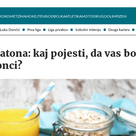
Želite prejemati e-novice?
Uživajmo pametno
ROKOMET
ZIMA
HOKEJ
TENIS
ODBOJKA
ATLETIKA
MOTO
DRUGO
OLIMPIZEM
Luka Dončić
Prva liga
Liga prvakov
Sobotni intervju
Druga kariera
tona: kaj pojesti, da vas b
onci?