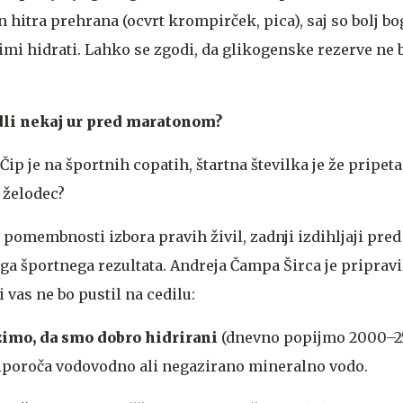
in hitra prehrana (ocvrt krompirček, pica), saj so bolj bo
imi hidrati. Lahko se zgodi, da glikogenske rezerve ne
dli nekaj ur pred maratonom?
Čip je na športnih copatih, štartna številka je že pripeta
š želodec?
omembnosti izbora pravih živil, zadnji izdihljaji pred 
ga športnega rezultata. Andreja Čampa Širca je pripravi
 vas ne bo pustil na cedilu:
imo, da smo dobro hidrirani
(dnevno popijmo 2000–
Priporoča vodovodno ali negazirano mineralno vodo.