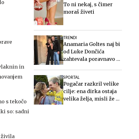
lo
To ni nekaj, s čimer
moraš živeti
TRENDI
prave
Anamaria Goltes naj bi
od Luke Dončića
zahtevala poravnavo v
višini slabih 44
vlaknin in
milijonov evrov
kmovanjem
SPORTAL
Pogačar razkril velike
cilje: ena dirka ostaja
velika želja, misli že na
mo s tekočo
OI 2028
ki so: sadni
živila