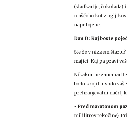
(sladkarije, čokolada) 
maščobo kot z ogljikov
napolnjene.
Dan D: Kaj boste poje
Ste že v nizkem štartu? 
majici. Kaj pa pravi va
Nikakor ne zanemarite p
bodo krojili usodo vaše
prehranjevalni načrt, ki
• Pred maratonom paz
mililitrov tekočine). 