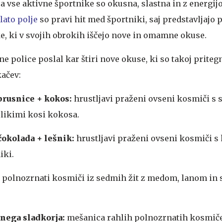
za vse aktivne športnike so okusna, slastna in z energijo
lato polje
so pravi hit med športniki, saj predstavljajo 
, ki v svojih obrokih iščejo nove in omamne okuse.
ne police poslal kar štiri nove okuse, ki so takoj pritegn
kačev:
brusnice + kokos:
hrustljavi praženi ovseni kosmiči s 
likimi kosi kokosa.
okolada + lešnik:
hrustljavi praženi ovseni kosmiči s
iki.
 polnozrnati kosmiči iz sedmih žit z medom, lanom in
nega sladkorja:
mešanica rahlih polnozrnatih kosmiče