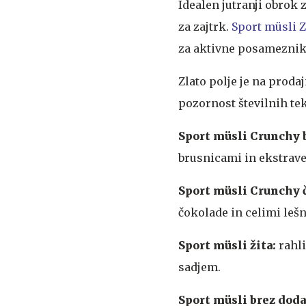
Idealen jutranji obrok 
za zajtrk.
Sport müsli Z
za aktivne posameznike
Zlato polje je na prodaj
pozornost številnih te
Sport müsli Crunchy 
brusnicami in ekstrave
Sport müsli Crunchy č
čokolade in celimi lešn
Sport müsli žita:
rahli
sadjem.
Sport müsli brez doda