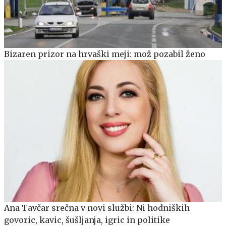
Bizaren prizor na hrvaški meji: mož pozabil ženo
Ana Tavčar srečna v novi službi: Ni hodniških
govoric, kavic, šušljanja, igric in politike