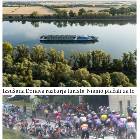
Izsušena Donava razburja turiste: Nismo plačali za to