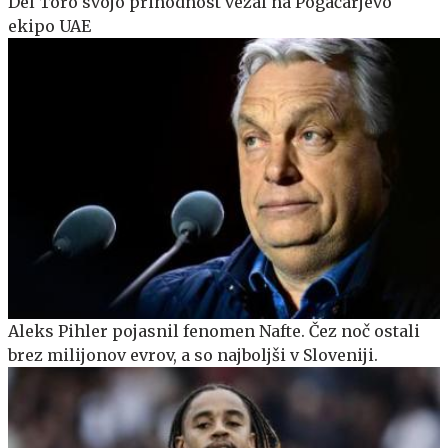
Del Toro svojo prihodnost vezal na Pogačarjevo
ekipo UAE
Aleks Pihler pojasnil fenomen Nafte. Čez noč ostali
brez milijonov evrov, a so najboljši v Sloveniji.