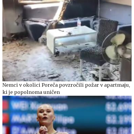
Nemci v okolici Poreča povzročili požar v apartmaju,
ki je popolnoma uničen