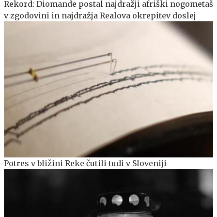
Rekord: Diomande postal najdražji afriški nogometaš
v zgodovini in najdražja Realova okrepitev doslej
Potres v bližini Reke čutili tudi v Sloveniji