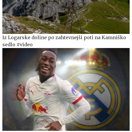
Iz Logarske doline po zahtevnejši poti na Kamniško
sedlo #video