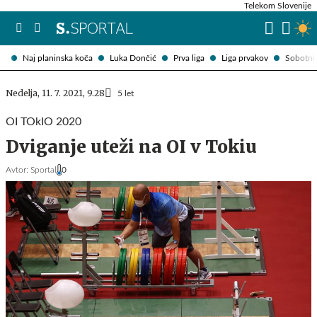
Telekom Slovenije
Naj planinska koča
Luka Dončić
Prva liga
Liga prvakov
Sobotni 
Nedelja, 11. 7. 2021, 9.28
5 let
OI TOkIO 2020
Dviganje uteži na OI v Tokiu
Avtor:
Sportal
0