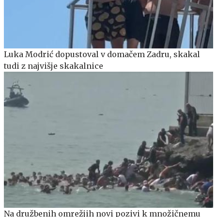
Luka Modrić dopustoval v domačem Zadru, skakal
tudi z najvišje skakalnice
Na družbenih omrežjih novi pozivi k množičnemu