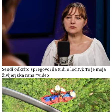
Sendi odkrito spregovorila tudi o ločitvi: To je moja
življenjska rana #video