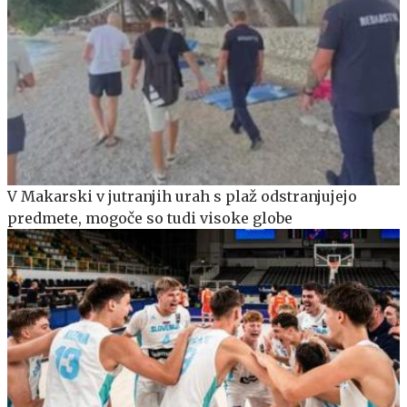
V Makarski v jutranjih urah s plaž odstranjujejo
predmete, mogoče so tudi visoke globe