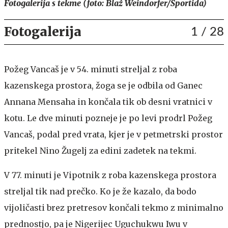
Fotogalerija s tekme (foto: Blaž Weindorfer/Sportida)
Fotogalerija
1
/ 28
Požeg Vancaš je v 54. minuti streljal z roba
kazenskega prostora, žoga se je odbila od Ganec
Annana Mensaha in končala tik ob desni vratnici v
kotu. Le dve minuti pozneje je po levi prodrl Požeg
Vancaš, podal pred vrata, kjer je v petmetrski prostor
pritekel Nino Žugelj za edini zadetek na tekmi.
V 77. minuti je Vipotnik z roba kazenskega prostora
streljal tik nad prečko. Ko je že kazalo, da bodo
vijoličasti brez pretresov končali tekmo z minimalno
prednostjo, pa je Nigerijec Uguchukwu Iwu v