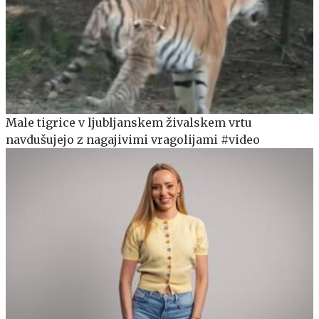
Male tigrice v ljubljanskem živalskem vrtu
navdušujejo z nagajivimi vragolijami #video