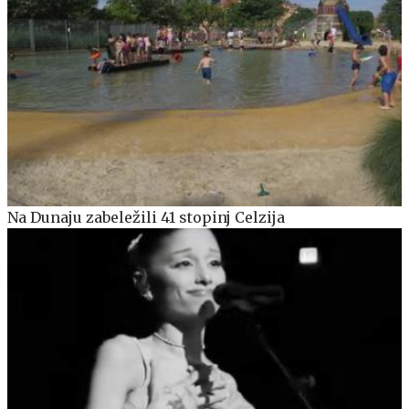
Na Dunaju zabeležili 41 stopinj Celzija