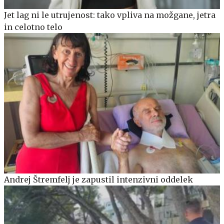
Jet lag ni le utrujenost: tako vpliva na možgane, jetra
in celotno telo
Andrej Štremfelj je zapustil intenzivni oddelek