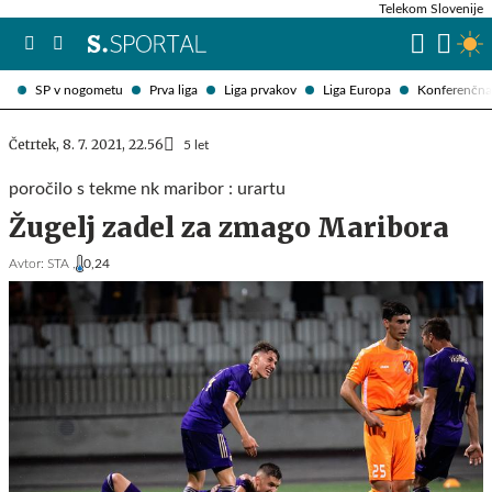
Telekom Slovenije
SP v nogometu
Prva liga
Liga prvakov
Liga Europa
Konferenčna 
Četrtek, 8. 7. 2021, 22.56
5 let
poročilo s tekme nk maribor : urartu
Žugelj zadel za zmago Maribora
Avtor:
STA ,
0,24