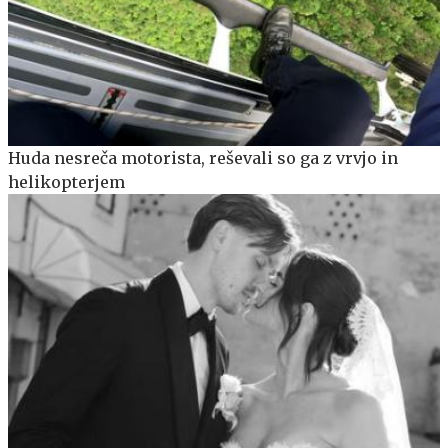
Huda nesreča motorista, reševali so ga z vrvjo in
helikopterjem