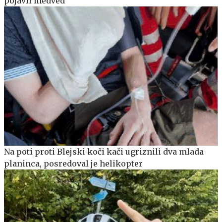
pojavil medved
Na poti proti Blejski koči kači ugriznili dva mlada
planinca, posredoval je helikopter