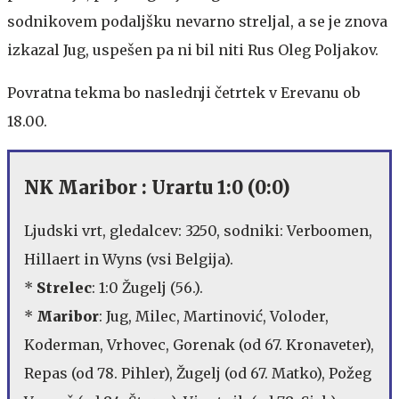
sodnikovem podaljšku nevarno streljal, a se je znova
izkazal Jug, uspešen pa ni bil niti Rus Oleg Poljakov.
Povratna tekma bo naslednji četrtek v Erevanu ob
18.00.
NK Maribor : Urartu 1:0 (0:0)
Ljudski vrt, gledalcev: 3250, sodniki: Verboomen,
Hillaert in Wyns (vsi Belgija).
*
Strelec
: 1:0 Žugelj (56.).
*
Maribor
: Jug, Milec, Martinović, Voloder,
Koderman, Vrhovec, Gorenak (od 67. Kronaveter),
Repas (od 78. Pihler), Žugelj (od 67. Matko), Požeg