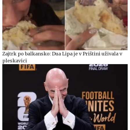
Zajtrk po balkansko: Dua Lipa je v Prištini uživala v
pleskavici