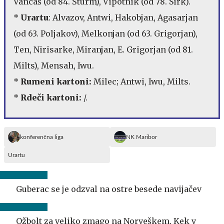
Vancaš (od 84. Šturm), Vipotnik (od 78. Sirk).
*
Urartu
: Alvazov, Antwi, Hakobjan, Agasarjan
(od 63. Poljakov), Melkonjan (od 63. Grigorjan),
Ten, Nirisarke, Miranjan, E. Grigorjan (od 81.
Milts), Mensah, Iwu.
*
Rumeni kartoni:
Milec; Antwi, Iwu, Milts.
*
Rdeči kartoni:
/.
konferenčna liga
NK Maribor
Urartu
Guberac se je odzval na ostre besede navijačev
Ožbolt za veliko zmago na Norveškem, Kek v