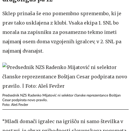
Sklep prinaša še eno pomembno spremembo, ki je
prav tako usklajena z klubi. Vsaka ekipa 1. SNL bo
morala na zapisniku za posamezno tekmo imeti
najmanj osem doma vzgojenih igralcev, v 2. SNL pa
najmanj dvanajst.
Predsednik NZS Radenko Mijatović ni selektor članske reprezentance Boštjan
Cesar podpirata novo pravilo.
Foto: Aleš Fevžer
“Mladi domači igralec na igrišču ni samo številka v
postavi, je obraz prihodnosti slovenskega nogometa