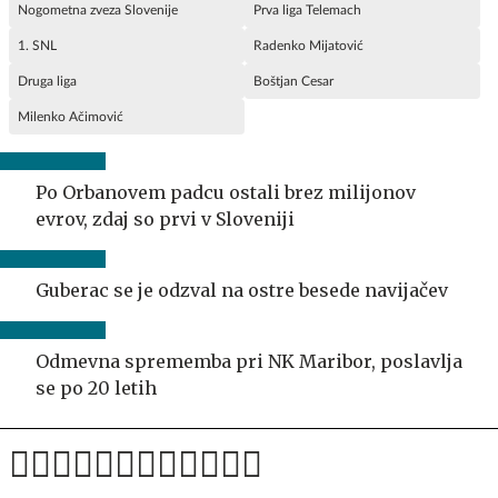
Nogometna zveza Slovenije
Prva liga Telemach
1. SNL
Radenko Mijatović
Druga liga
Boštjan Cesar
Milenko Ačimović
Po Orbanovem padcu ostali brez milijonov
evrov, zdaj so prvi v Sloveniji
Guberac se je odzval na ostre besede navijačev
Odmevna sprememba pri NK Maribor, poslavlja
se po 20 letih