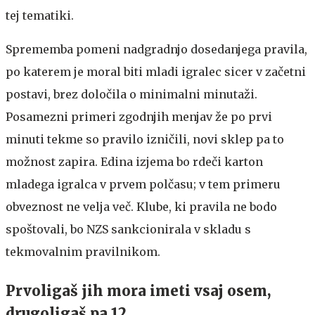
tej tematiki.
Sprememba pomeni nadgradnjo dosedanjega pravila,
po katerem je moral biti mladi igralec sicer v začetni
postavi, brez določila o minimalni minutaži.
Posamezni primeri zgodnjih menjav že po prvi
minuti tekme so pravilo izničili, novi sklep pa to
možnost zapira. Edina izjema bo rdeči karton
mladega igralca v prvem polčasu; v tem primeru
obveznost ne velja več. Klube, ki pravila ne bodo
spoštovali, bo NZS sankcionirala v skladu s
tekmovalnim pravilnikom.
Prvoligaš jih mora imeti vsaj osem,
drugoligaš pa 12