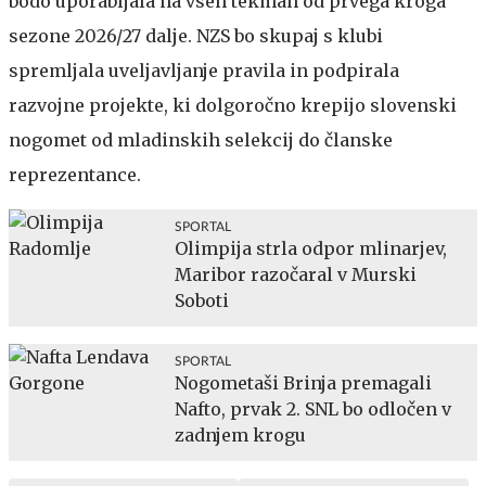
bodo uporabljala na vseh tekmah od prvega kroga
sezone 2026/27 dalje. NZS bo skupaj s klubi
spremljala uveljavljanje pravila in podpirala
razvojne projekte, ki dolgoročno krepijo slovenski
nogomet od mladinskih selekcij do članske
reprezentance.
SPORTAL
Olimpija strla odpor mlinarjev,
Maribor razočaral v Murski
Soboti
SPORTAL
Nogometaši Brinja premagali
Nafto, prvak 2. SNL bo odločen v
zadnjem krogu