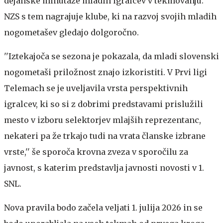
dejanske minutaže mladih igralcev v tekmovanju.
NZS s tem nagrajuje klube, ki na razvoj svojih mladih
nogometašev gledajo dolgoročno.
''Iztekajoča se sezona je pokazala, da mladi slovenski
nogometaši priložnost znajo izkoristiti. V Prvi ligi
Telemach se je uveljavila vrsta perspektivnih
igralcev, ki so si z dobrimi predstavami prislužili
mesto v izboru selektorjev mlajših reprezentanc,
nekateri pa že trkajo tudi na vrata članske izbrane
vrste,'' še sporoča krovna zveza v sporočilu za
javnost, s katerim predstavlja javnosti novosti v 1.
SNL.
Nova pravila bodo začela veljati 1. julija 2026 in se