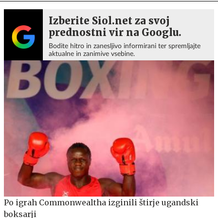
Izberite Siol.net za svoj
prednostni vir na Googlu.
Bodite hitro in zanesljivo informirani ter spremljajte
aktualne in zanimive vsebine.
Po igrah Commonwealtha izginili štirje ugandski
boksarji