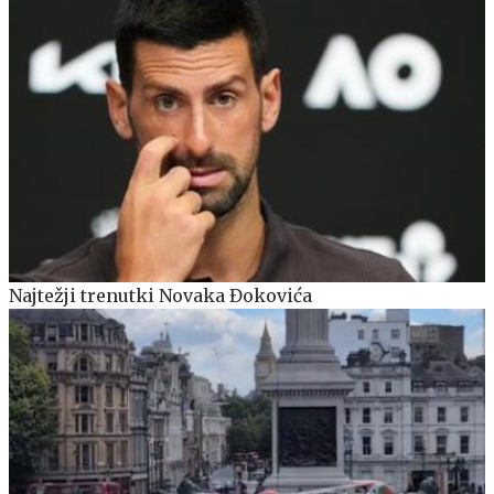
Najtežji trenutki Novaka Đokovića