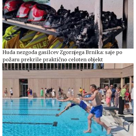
Huda nezgoda gasilcev Zgornjega Brnika: saje po
požaru prekrile praktično celoten objekt