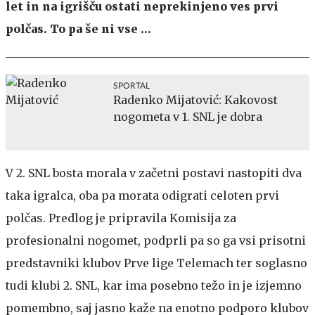
let in na igrišču ostati neprekinjeno ves prvi
polčas. To pa še ni vse …
SPORTAL
Radenko Mijatović: Kakovost
nogometa v 1. SNL je dobra
V 2. SNL bosta morala v začetni postavi nastopiti dva
taka igralca, oba pa morata odigrati celoten prvi
polčas. Predlog je pripravila Komisija za
profesionalni nogomet, podprli pa so ga vsi prisotni
predstavniki klubov Prve lige Telemach ter soglasno
tudi klubi 2. SNL, kar ima posebno težo in je izjemno
pomembno, saj jasno kaže na enotno podporo klubov