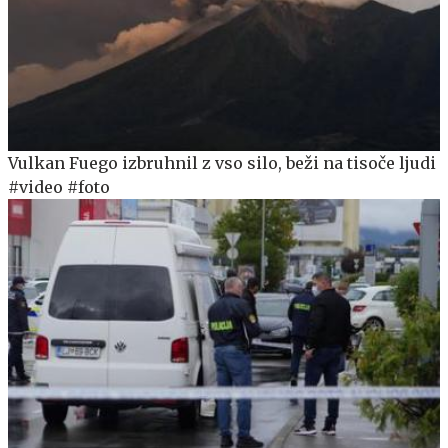
Vulkan Fuego izbruhnil z vso silo, beži na tisoče ljudi
#video #foto