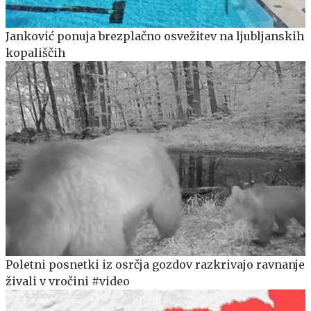
Janković ponuja brezplačno osvežitev na ljubljanskih
kopališčih
Poletni posnetki iz osrčja gozdov razkrivajo ravnanje
živali v vročini #video