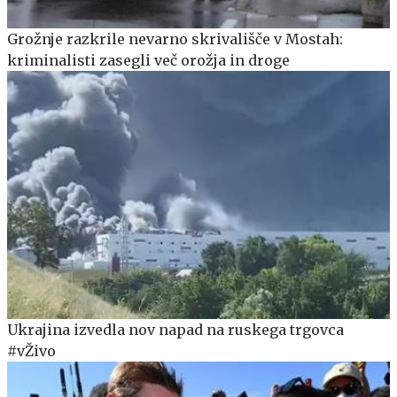
Grožnje razkrile nevarno skrivališče v Mostah:
kriminalisti zasegli več orožja in droge
Ukrajina izvedla nov napad na ruskega trgovca
#vŽivo