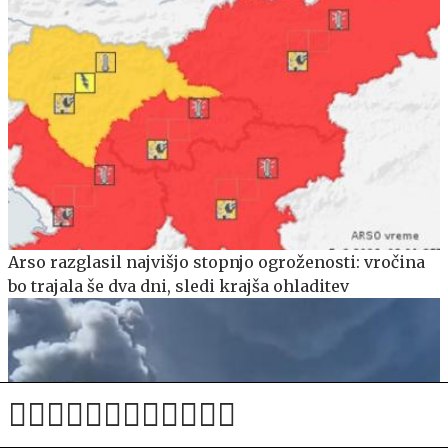
Arso razglasil najvišjo stopnjo ogroženosti: vročina
bo trajala še dva dni, sledi krajša ohladitev