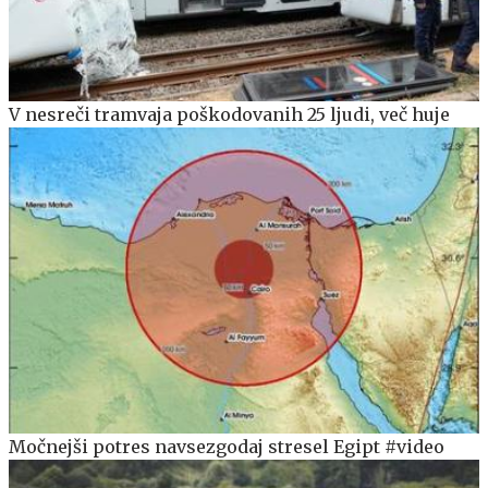
V nesreči tramvaja poškodovanih 25 ljudi, več huje
Močnejši potres navsezgodaj stresel Egipt #video