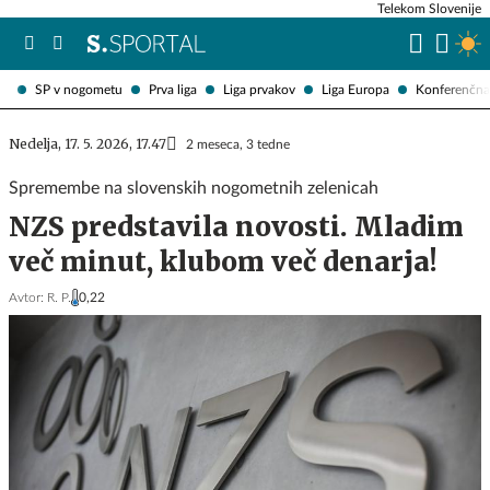
Telekom Slovenije
SP v nogometu
Prva liga
Liga prvakov
Liga Europa
Konferenčna 
Nedelja, 17. 5. 2026, 17.47
2 meseca, 3 tedne
Spremembe na slovenskih nogometnih zelenicah
NZS predstavila novosti. Mladim
več minut, klubom več denarja!
Avtor:
R. P.
0,22