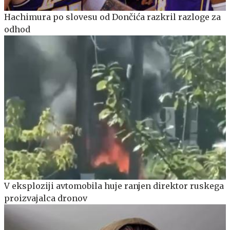
Hachimura po slovesu od Dončića razkril razloge za
odhod
V eksploziji avtomobila huje ranjen direktor ruskega
proizvajalca dronov