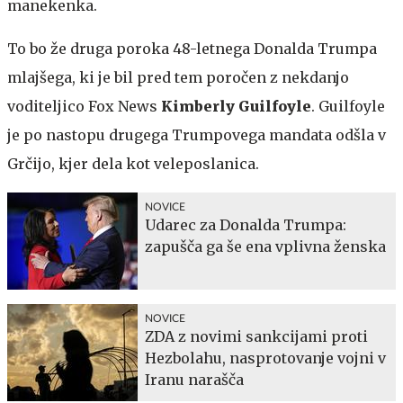
manekenka.
To bo že druga poroka 48-letnega Donalda Trumpa
mlajšega, ki je bil pred tem poročen z nekdanjo
voditeljico Fox News
Kimberly Guilfoyle
. Guilfoyle
je po nastopu drugega Trumpovega mandata odšla v
Grčijo, kjer dela kot veleposlanica.
NOVICE
Udarec za Donalda Trumpa:
zapušča ga še ena vplivna ženska
NOVICE
ZDA z novimi sankcijami proti
Hezbolahu, nasprotovanje vojni v
Iranu narašča