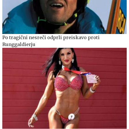
Po tragični nesreči odprli preiskavo proti
Runggaldierju