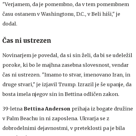
"Verjamem, da je pomembno, da v tem pomembnem
času ostanem v Washingtonu, D.C., v Beli hiši," je
dodal.
Čas ni ustrezen
Novinarjem je povedal, da si sin želi, da bi se udeležil
poroke, ki bo le majhna zasebna slovesnost, vendar
čas ni ustrezen. "Imamo to stvar, imenovano Iran, in
druge stvari," je izjavil Trump. Izrazil je še upanje, da
bosta imela njegov sin in Bettina odličen zakon.
39-letna
Bettina Anderson
prihaja iz bogate družine
v Palm Beachu in ni zaposlena. Ukvarja se z
dobrodelnimi dejavnostmi, v preteklosti pa je bila