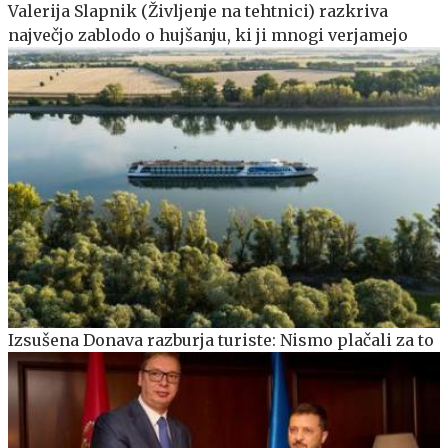
Valerija Slapnik (Življenje na tehtnici) razkriva
največjo zablodo o hujšanju, ki ji mnogi verjamejo
Izsušena Donava razburja turiste: Nismo plačali za to