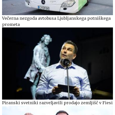
Večerna nezgoda avtobusa Ljubljanskega potniškega
prometa
Piranski svetniki razveljavili prodajo zemljišč v Fiesi