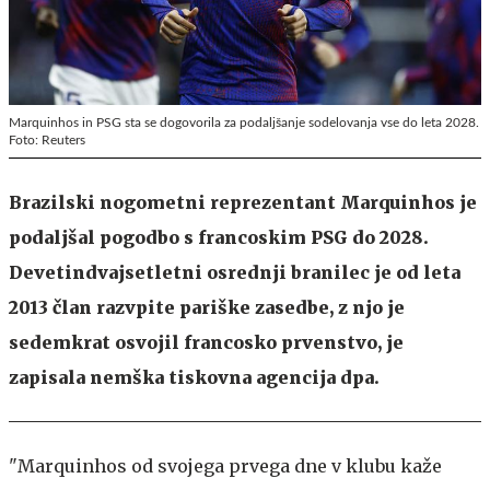
Marquinhos in PSG sta se dogovorila za podaljšanje sodelovanja vse do leta 2028.
Foto: Reuters
Brazilski nogometni reprezentant Marquinhos je
podaljšal pogodbo s francoskim PSG do 2028.
Devetindvajsetletni osrednji branilec je od leta
2013 član razvpite pariške zasedbe, z njo je
sedemkrat osvojil francosko prvenstvo, je
zapisala nemška tiskovna agencija dpa.
"Marquinhos od svojega prvega dne v klubu kaže