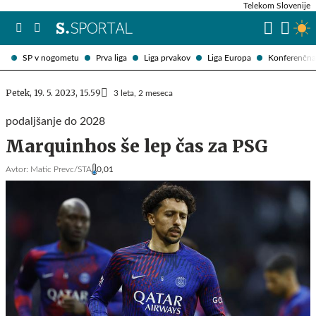
Telekom Slovenije
SP v nogometu
Prva liga
Liga prvakov
Liga Europa
Konferenčna 
Petek, 19. 5. 2023, 15.59
3 leta, 2 meseca
podaljšanje do 2028
Marquinhos še lep čas za PSG
Avtor:
Matic Prevc/STA
0,01