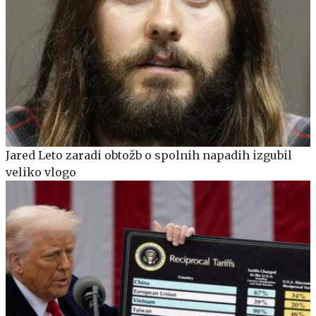
Jared Leto zaradi obtožb o spolnih napadih izgubil
veliko vlogo