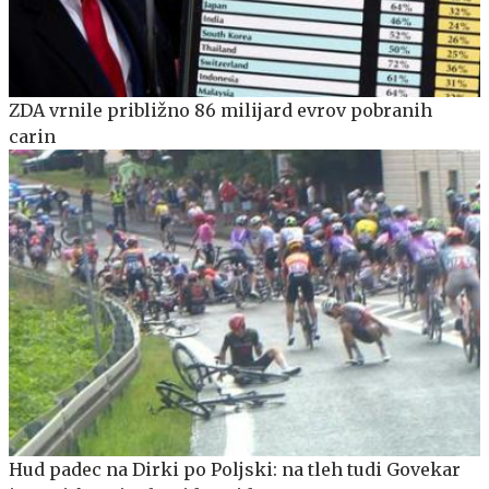
ZDA vrnile približno 86 milijard evrov pobranih
carin
Hud padec na Dirki po Poljski: na tleh tudi Govekar