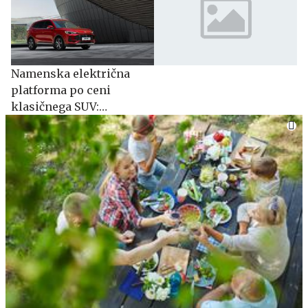
Namenska električna
platforma po ceni
klasičnega SUV:
spoznajte MG S5 EV