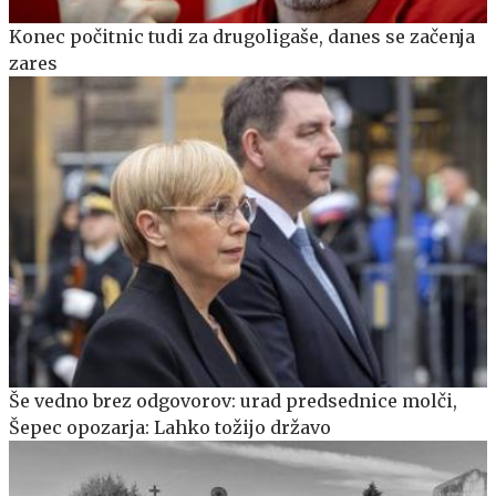
Konec počitnic tudi za drugoligaše, danes se začenja
zares
Še vedno brez odgovorov: urad predsednice molči,
Šepec opozarja: Lahko tožijo državo