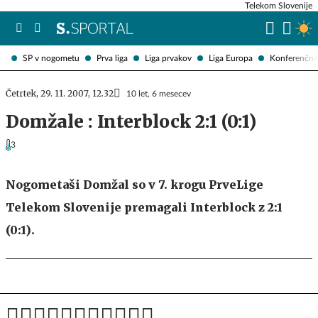
Telekom Slovenije
SP v nogometu
Prva liga
Liga prvakov
Liga Europa
Konferenčna 
Četrtek, 29. 11. 2007, 12.32
10 let, 6 mesecev
Domžale : Interblock 2:1 (0:1)
3
Nogometaši Domžal so v 7. krogu PrveLige
Telekom Slovenije premagali Interblock z 2:1
(0:1).