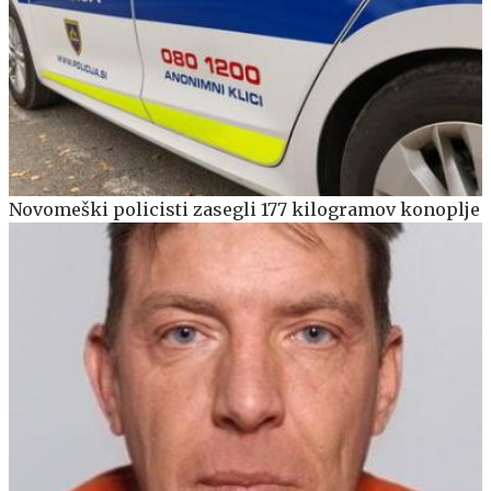
Novomeški policisti zasegli 177 kilogramov konoplje