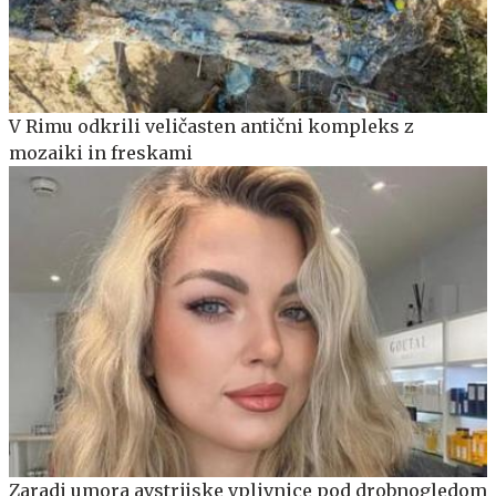
V Rimu odkrili veličasten antični kompleks z
mozaiki in freskami
Zaradi umora avstrijske vplivnice pod drobnogledom