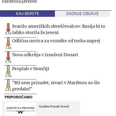
razdelila javnost
KAJ BERETE
ZADNJE OBJAVE
Svarilo ameriških obveščevalcev: Rusija bi to
lahko storila že jeseni
9,33
Odlična novica za voznike od torka naprej
7,66
Nova odkritja v izsušeni Donavi
9,79
Preplah v Nemčiji
5,36
"Bil sem prizadet, stvari v Mariboru so šle
predaleč"
5,51