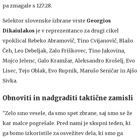
pa zmagale s 127:28.
Selektor slovenske izbrane vrste
Georgios
Dikaiulakos
je v reprezentanco za drugi cikel
vpoklical Rebeko Abramovič, Tino Cvijanovič, Blažo
Čeh, Leo Debeljak, Zalo Friškovec, Tino Jakovina,
Mojco Jelenc, Galo Kramžar, Aleksandro Krošelj, Evo
Lisec, Tejo Oblak, Evo Rupnik, Marušo Seničar in Ajšo
Sivka.
Obnoviti in nadgraditi taktične zamisli
"Zelo smo vesele, da smo spet zbrane, saj smo se že
kar malce pogrešale. Pred nami je skupni teden, ki
ga bomo izkoristile za osvežitev dela, ki smo ga