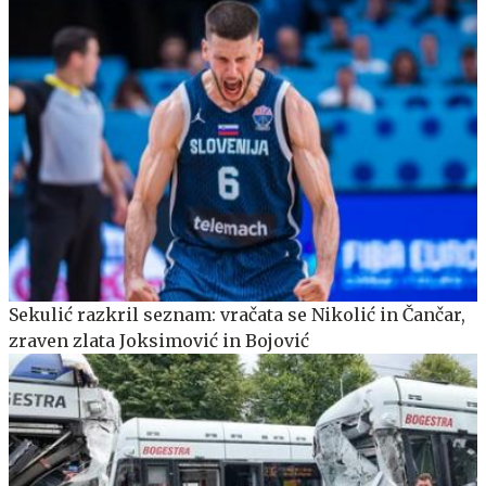
Sekulić razkril seznam: vračata se Nikolić in Čančar,
zraven zlata Joksimović in Bojović