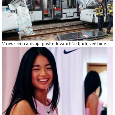
V nesreči tramvaja poškodovanih 25 ljudi, več huje