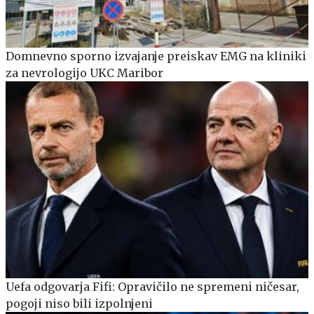
Domnevno sporno izvajanje preiskav EMG na kliniki
za nevrologijo UKC Maribor
Uefa odgovarja Fifi: Opravičilo ne spremeni ničesar,
pogoji niso bili izpolnjeni