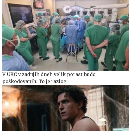
V UKC v zadnjih dneh velik porast hudo
poškodovanih. To je razlog.