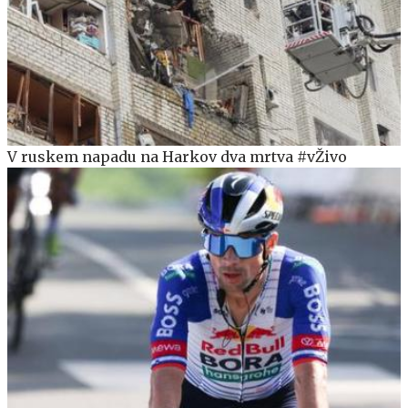
V ruskem napadu na Harkov dva mrtva #vŽivo