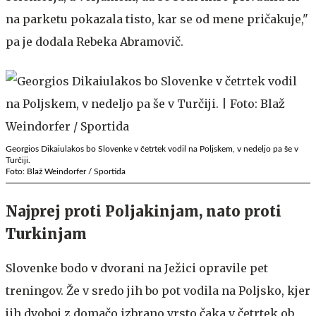
na parketu pokazala tisto, kar se od mene pričakuje,"
pa je dodala Rebeka Abramovič.
Georgios Dikaiulakos bo Slovenke v četrtek vodil na Poljskem, v nedeljo pa še v
Turčiji.
Foto: Blaž Weindorfer / Sportida
Najprej proti Poljakinjam, nato proti
Turkinjam
Slovenke bodo v dvorani na Ježici opravile pet
treningov. Že v sredo jih bo pot vodila na Poljsko, kjer
jih dvoboj z domačo izbrano vrsto čaka v četrtek ob