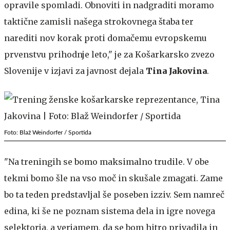
opravile spomladi. Obnoviti in nadgraditi moramo
taktične zamisli našega strokovnega štaba ter
narediti nov korak proti domačemu evropskemu
prvenstvu prihodnje leto," je za Košarkarsko zvezo
Slovenije v izjavi za javnost dejala
Tina Jakovina
.
Foto: Blaž Weindorfer / Sportida
"Na treningih se bomo maksimalno trudile. V obe
tekmi bomo šle na vso moč in skušale zmagati. Zame
bo ta teden predstavljal še poseben izziv. Sem namreč
edina, ki še ne poznam sistema dela in igre novega
selektorja, a verjamem, da se bom hitro privadila in