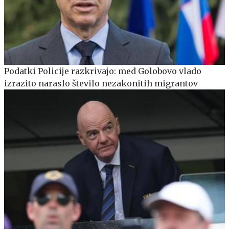
Podatki Policije razkrivajo: med Golobovo vlado
izrazito naraslo število nezakonitih migrantov