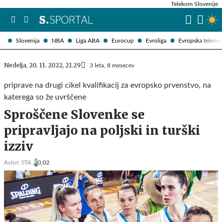
Telekom Slovenije
Slovenija
NBA
Liga ABA
Eurocup
Evroliga
Evropska tekmo
Nedelja, 20. 11. 2022, 21.29
3 leta, 8 mesecev
priprave na drugi cikel kvalifikacij za evropsko prvenstvo, na
katerega so že uvrščene
Sproščene Slovenke se
pripravljajo na poljski in turški
izziv
Avtor:
STA ,
0,02