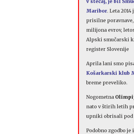
v stečaj, je bil
Smuč
Maribor
. Leta 2014
prisilne poravnave, 
milijona evrov, leto
Alpski smučarski kl
register Slovenije
Aprila lani smo pisa
Košarkarski klub M
breme preveliko.
Nogometna
Olimpi
nato v štirih letih
upniki obrisali pod
Podobno zgodbo je 