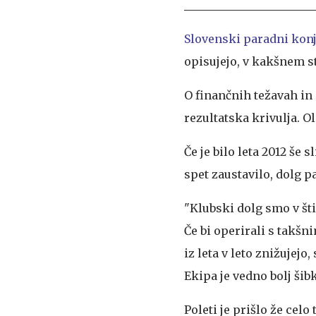
Slovenski paradni konj
opisujejo, v kakšnem s
O finančnih težavah in 
rezultatska krivulja. O
Če je bilo leta 2012 še s
spet zaustavilo, dolg p
"Klubski dolg smo v šti
Če bi operirali s takšn
iz leta v leto znižujejo
Ekipa je vedno bolj šib
Poleti je prišlo že celo