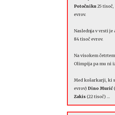
Potočniku
25 tisoč,
evrov.
Naslednja v vrsti je
84 tisoč evrov.
Na visokem četrtem
Olimpija pa mu ni iz
Med košarkarji, ki s
evrov)
Dino Murić
(
Zakis
(22 tisoč) …