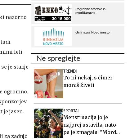
 ki nazorno
 tudi
mimi leti.
Ne spreglejte
 se je stanje
TRENDI
To ni nekaj, s čimer
moraš živeti
 je ogromno.
 sponzorjev
t je jasen.
SPORTAL
Menstruacija jo je
najprej ustavila, nato
pa je zmagala: "Morda
li za zadnjo