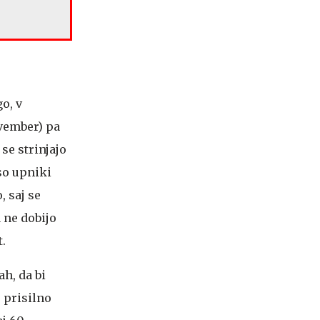
go, v
ovember) pa
se strinjajo
so upniki
, saj se
 ne dobijo
t.
h, da bi
 prisilno