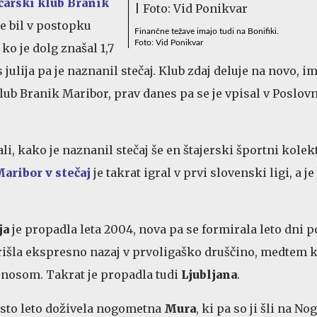
arski klub Branik
 je bil v postopku
Finančne težave imajo tudi na Bonifiki.
Foto: Vid Ponikvar
ko je dolg znašal 1,7
s julija pa je naznanil stečaj. Klub zdaj deluje na novo, i
ub Branik Maribor, prav danes pa se je vpisal v Poslovn
li, kako je naznanil stečaj še en štajerski športni kolekt
aribor v stečaj
je takrat igral v prvi slovenski ligi, a je
ja
je propadla leta 2004, nova pa se formirala leto dni p
 prišla ekspresno nazaj v prvoligaško druščino, medtem k
 nosom. Takrat je propadla tudi
Ljubljana
.
isto leto doživela nogometna
Mura
, ki pa so ji šli na N