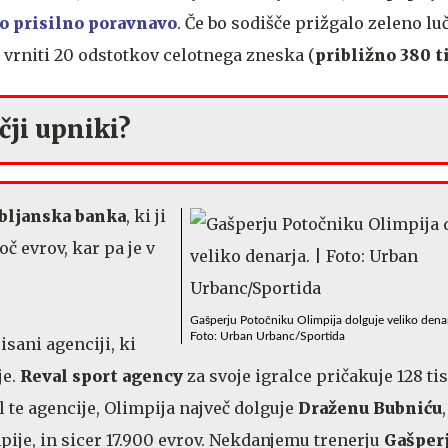
o prisilno poravnavo
. Če bo sodišče prižgalo zeleno luč
vrniti 20 odstotkov celotnega zneska (
približno 380 t
čji upniki?
bljanska banka
, ki ji
oč evrov, kar pa je v
Gašperju Potočniku Olimpija dolguje veliko denar
Foto: Urban Urbanc/Sportida
sani agenciji, ki
je.
Reval sport agency
za svoje igralce pričakuje 128 tis
l te agencije, Olimpija največ dolguje
Draženu Bubniću
pije, in sicer 17.900 evrov. Nekdanjemu trenerju
Gašper