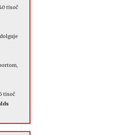
40 tisoč
 dolguje
sportom,
5 tisoč
lds