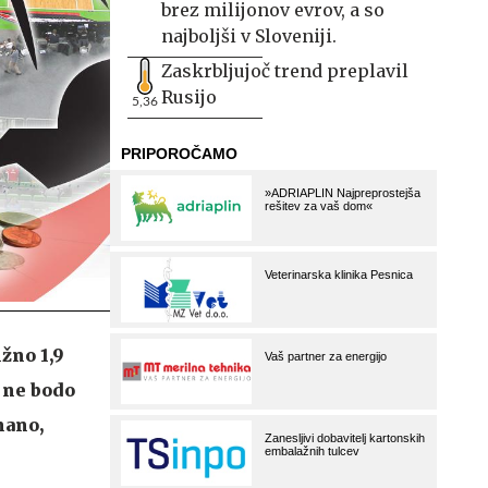
brez milijonov evrov, a so
najboljši v Sloveniji.
Zaskrbljujoč trend preplavil
Rusijo
5,36
ižno 1,9
 ne bodo
nano,