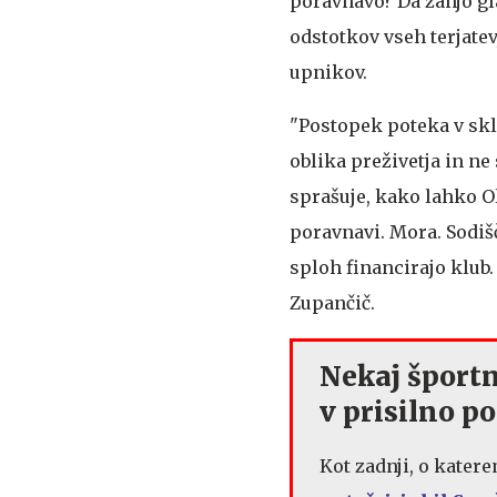
poravnavo? Da zanjo gl
odstotkov vseh terjate
upnikov.
"Postopek poteka v skl
oblika preživetja in ne
sprašuje, kako lahko Ol
poravnavi. Mora. Sodišč
sploh financirajo klub. 
Zupančič.
Nekaj športni
v prisilno p
Kot zadnji, o katere