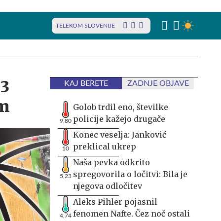
TELEKOM SLOVENIJE
13
KAJ BERETE
ZADNJE OBJAVE
om
Golob trdil eno, številke
policije kažejo drugače
9,80
Konec veselja: Janković
preklical ukrep
10
Naša pevka odkrito
spregovorila o ločitvi: Bila je
5,23
njegova odločitev
Aleks Pihler pojasnil
fenomen Nafte. Čez noč ostali
4,74