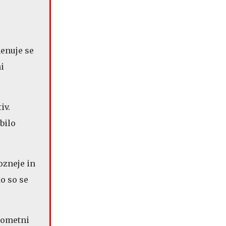
menuje se
i
iv.
 bilo
ozneje in
o so se
ogometni