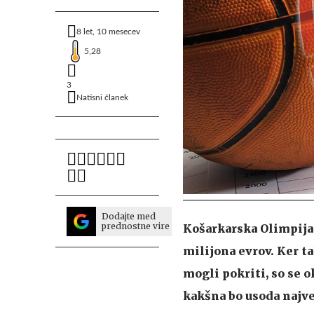
8 let, 10 mesecev
5,28
3
Natisni članek
Dodajte med
prednostne vire
Košarkarska Olimpija b
milijona evrov. Ker 
mogli pokriti, so se 
kakšna bo usoda najve