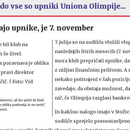
 kdo vse so upniki Uniona Olimpije
...
ajo upnike, je 7. november
7. julija so na sodišču vložili vlo
naslednjih štirih mesecih (7. n
mora klub prepričati upnike, da 
z nižjim finančnim prilivom. A 
nekako potisnjeni v šah pozicijo
zavedajo, da obstaja možnost, da
nič, če Olimpija razglasi bankro
elomnici, ali bo sploh še živel.
oblika preživetja in ne smrti,"
ančič.
In kakšno nalogo imajo v Stožica
sodišče sprejelo poenostavljeno