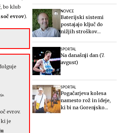
sem takrat celo boljša"
, bo klub
NOVICE
isoč evrov
).
Baterijski sistemi
postajajo ključ do
nižjih stroškov
elektrike v podjetjih
SPORTAL
Na današnji dan (7.
avgust)
SPORTAL
Pogačarjeva kolesa
ja.
namesto rož in ideje,
ki bi na Gorenjsko
oč evrov.
privabljale turiste še
, ki je
desetletja
ju