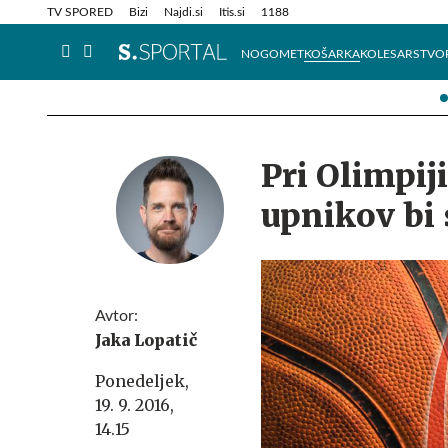
Info in obvestila
Tehnik
TV SPORED
Bizi
Najdi.si
Itis.si
1188
NOGOMET
KOŠARKA
KOLESARSTVO
Pri Olimpiji
upnikov bi
Avtor:
Jaka Lopatič
Ponedeljek,
19. 9. 2016,
14.15