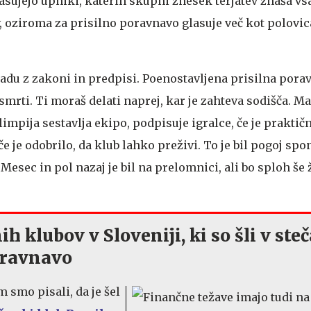
asujejo upniki, katerih skupni znesek terjatev znaša vs
v, oziroma za prisilno poravnavo glasuje več kot polovi
adu z zakoni in predpisi. Poenostavljena prisilna porav
 smrti. Ti moraš delati naprej, kar je zahteva sodišča. M
impija sestavlja ekipo, podpisuje igralce, če je praktičn
e je odobrilo, da klub lahko preživi. To je bil pogoj spo
Mesec in pol nazaj je bil na prelomnici, ali bo sploh še ž
h klubov v Sloveniji, ki so šli v steč
oravnavo
m smo pisali, da je šel