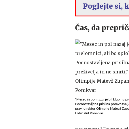
Poglejte si,
Čas, da preprič
"Mesec in pol nazaj je bil klub na pr
Poenostavljena prisilna poravnava je 
pravi direktor Olimpije Matevž Zup
Foto: Vid Ponikvar