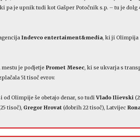
 ki pa je upnik tudi kot Gašper Potočnik s.p. – tu je dolg 
 agencija
Indevco entertaiment&media
, ki ji Olimpija
 mestu je podjetje
Promet Mesec
, ki se ukvarja s tran
plačala 51 tisoč evrov.
i od Olimpije še obetajo denar, so tudi
Vlado Ilievski
(2
25 tisoč),
Gregor Hrovat
(dobrih 22 tisoč), Latvijec
Rona