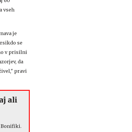
aj 60
ca vseh
nava je
arsikdo se
o v prisilni
nzorjev, da
ivel," pravi
aj ali