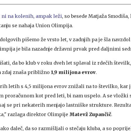
 ni na kolenih, ampak leži
, so besede Matjaža Smodiša,
tanju se nahaja Union Olimpija.
dolgovih pišemo že vrsto let, v zadnjih pa je šla navzdol
limpija je bila nazadnje državni prvak pred daljnimi sed
lišati, da bo klub v roku dveh let splaval iz rdečih številk,
a zdaj znaša približno
1,9 milijona evrov
.
rih letih s 4,5 milijona evrov znižali na to številko, kar
im proračunom kot pred leti, bi nam uspelo. A se vložki
, saj se pri nekaterih menjajo lastniške strukture. Rezulta
ka," razlaga direktor Olimpije
Matevž Zupančič
.
 tako daleč, da so razmišljali o stečaju kluba, a so poprije