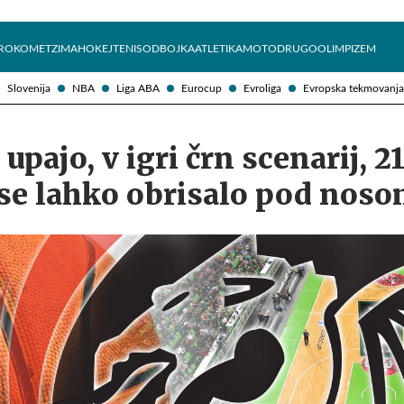
Želite prejemati e-novice?
Uživajmo pametno
ROKOMET
ZIMA
HOKEJ
TENIS
ODBOJKA
ATLETIKA
MOTO
DRUGO
OLIMPIZEM
Slovenija
NBA
Liga ABA
Eurocup
Evroliga
Evropska tekmovanja
 upajo, v igri črn scenarij, 2
 se lahko obrisalo pod nos