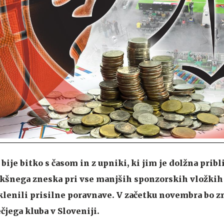
ije bitko s časom in z upniki, ki jim je dolžna pribl
takšnega zneska pri vse manjših sponzorskih vložkih
oklenili prisilne poravnave. V začetku novembra bo z
čjega kluba v Sloveniji.