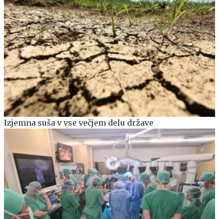
Izjemna suša v vse večjem delu države