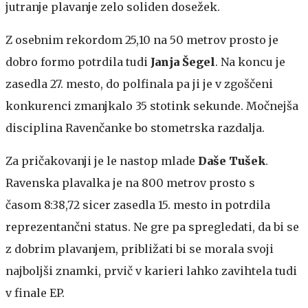
jutranje plavanje zelo soliden dosežek.
Z osebnim rekordom 25,10 na 50 metrov prosto je
dobro formo potrdila tudi
Janja Šegel
. Na koncu je
zasedla 27. mesto, do polfinala pa ji je v zgoščeni
konkurenci zmanjkalo 35 stotink sekunde. Močnejša
disciplina Ravenčanke bo stometrska razdalja.
Za pričakovanji je le nastop mlade
Daše Tušek
.
Ravenska plavalka je na 800 metrov prosto s
časom 8:38,72 sicer zasedla 15. mesto in potrdila
reprezentančni status. Ne gre pa spregledati, da bi se
z dobrim plavanjem, približati bi se morala svoji
najboljši znamki, prvič v karieri lahko zavihtela tudi
v finale EP.