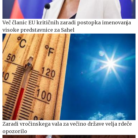
Več članic EU kritičnih zaradi postopka imenovanja
visoke predstavnice za Sahel
Zaradi vročinskega vala za večino države velja rdeče
opozorilo