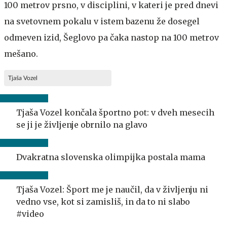
100 metrov prsno, v disciplini, v kateri je pred dnevi
na svetovnem pokalu v istem bazenu že dosegel
odmeven izid, Šeglovo pa čaka nastop na 100 metrov
mešano.
Tjaša Vozel
Tjaša Vozel končala športno pot: v dveh mesecih
se ji je življenje obrnilo na glavo
Dvakratna slovenska olimpijka postala mama
Tjaša Vozel: Šport me je naučil, da v življenju ni
vedno vse, kot si zamisliš, in da to ni slabo
#video