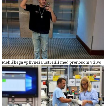
Mehiškega vplivneža ustrelili med prenosom v živo