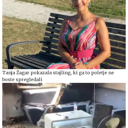
Tanja Žagar pokazala stajling, ki ga to poletje ne
boste spregledali