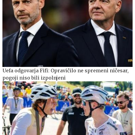
Uefa odgovarja Fifi: Opravičilo ne spremeni ničesar,
pogoji niso bili izpolnjeni