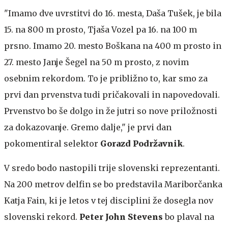
"Imamo dve uvrstitvi do 16. mesta, Daša Tušek, je bila
15. na 800 m prosto, Tjaša Vozel pa 16. na 100 m
prsno. Imamo 20. mesto Boškana na 400 m prosto in
27. mesto Janje Šegel na 50 m prosto, z novim
osebnim rekordom. To je približno to, kar smo za
prvi dan prvenstva tudi pričakovali in napovedovali.
Prvenstvo bo še dolgo in že jutri so nove priložnosti
za dokazovanje. Gremo dalje," je prvi dan
pokomentiral selektor
Gorazd Podržavnik
.
V sredo bodo nastopili trije slovenski reprezentanti.
Na 200 metrov delfin se bo predstavila Mariborčanka
Katja Fain, ki je letos v tej disciplini že dosegla nov
slovenski rekord.
Peter John Stevens
bo plaval na