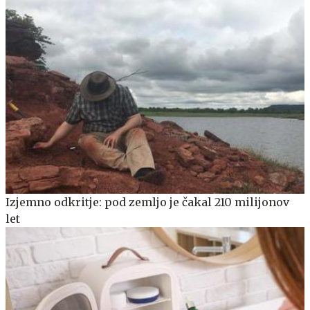
Izjemno odkritje: pod zemljo je čakal 210 milijonov
let