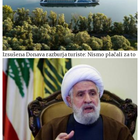
Izsušena Donava razburja turiste: Nismo plačali za to