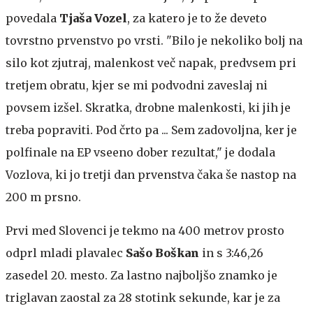
povedala
Tjaša Vozel
, za katero je to že deveto
tovrstno prvenstvo po vrsti. "Bilo je nekoliko bolj na
silo kot zjutraj, malenkost več napak, predvsem pri
tretjem obratu, kjer se mi podvodni zaveslaj ni
povsem izšel. Skratka, drobne malenkosti, ki jih je
treba popraviti. Pod črto pa ... Sem zadovoljna, ker je
polfinale na EP vseeno dober rezultat," je dodala
Vozlova, ki jo tretji dan prvenstva čaka še nastop na
200 m prsno.
Prvi med Slovenci je tekmo na 400 metrov prosto
odprl mladi plavalec
Sašo Boškan
in s 3:46,26
zasedel 20. mesto. Za lastno najboljšo znamko je
triglavan zaostal za 28 stotink sekunde, kar je za