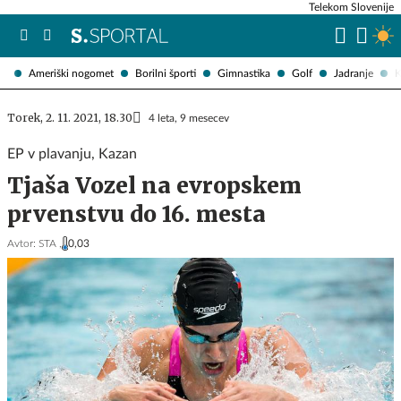
Telekom Slovenije
Ameriški nogomet
Borilni športi
Gimnastika
Golf
Jadranje
K
Torek, 2. 11. 2021, 18.30
4 leta, 9 mesecev
EP v plavanju, Kazan
Tjaša Vozel na evropskem
prvenstvu do 16. mesta
Avtor:
STA ,
0,03