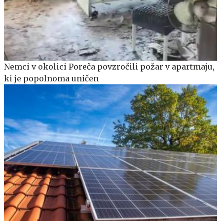
Nemci v okolici Poreča povzročili požar v apartmaju,
ki je popolnoma uničen