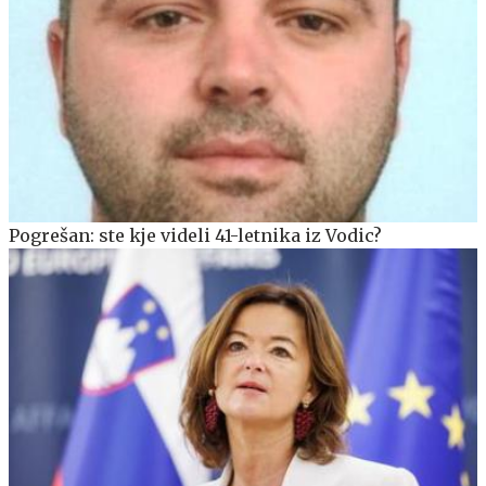
Pogrešan: ste kje videli 41-letnika iz Vodic?