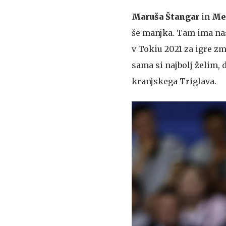
Maruša Štangar
in
Me
še manjka. Tam ima na
v Tokiu 2021 za igre z
sama si najbolj želim, 
kranjskega Triglava.