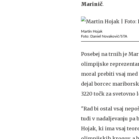
Marinič
.
Martin Hojak
Foto: Daniel Novakovič/STA
Posebej na trnih je Mar
olimpijske reprezentanc
moral prebiti vsaj med 
dejal borcec mariborsk
3220 točk za svetovno l
"Rad bi ostal vsaj nep
tudi v nadaljevanju pa b
Hojak, ki ima vsaj teor
olimpijskih krogov, a b