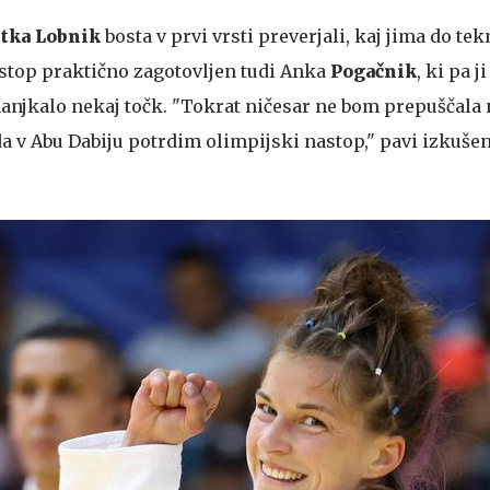
tka Lobnik
bosta v prvi vrsti preverjali, kaj jima do te
stop praktično zagotovljen tudi Anka
Pogačnik
, ki pa j
manjkalo nekaj točk. "Tokrat ničesar ne bom prepuščala 
da v Abu Dabiju potrdim olimpijski nastop," pavi izkuše