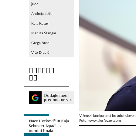
judo
Andreja Leški
Kaja Kajzer
Maruša Štangar
Grega Brod
Vito Dragič
Dodajte med
prednostne vire
V ženski konkurenci bo adut slovensk
Foto: www.alesfevzer.com
Nace Herkovič in Kaja
Schuster izpadla v
osmini finala