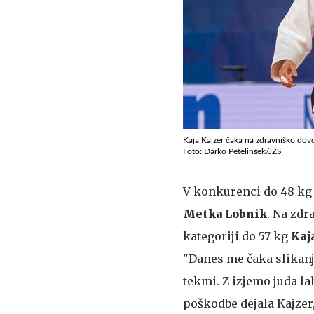
Kaja Kajzer čaka na zdravniško dovo
Foto: Darko Petelinšek/JZS
V konkurenci do 48 kg
Metka Lobnik
. Na zdr
kategoriji do 57 kg
Kaj
"Danes me čaka slikanj
tekmi. Z izjemo juda la
poškodbe dejala Kajzer,