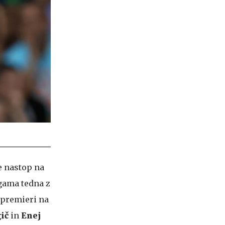
je nastop na
agama tedna z
 premieri na
gič
in
Enej