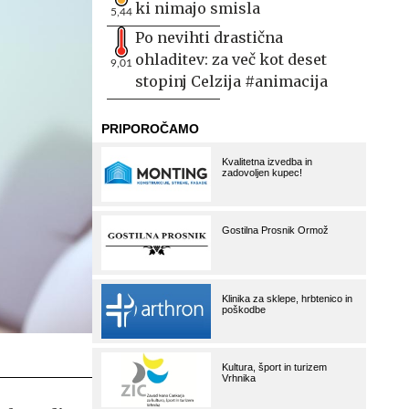
ki nimajo smisla
5,44
Po nevihti drastična
ohladitev: za več kot deset
9,01
stopinj Celzija #animacija