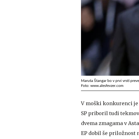
Maruša Štangar bo v prvi vrsti prever
Foto: www.alesfevzer.com
V moški konkurenci je
SP priboril tudi tekmo
dvema zmagama v Astani
EP dobil še priložnost 