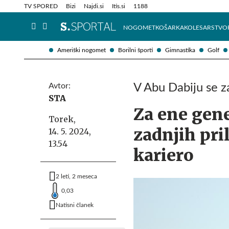
Info in obvestila
Tehnik
TV SPORED
Bizi
Najdi.si
Itis.si
1188
NOGOMET
KOŠARKA
KOLESARSTVO
Ameriški nogomet
Borilni športi
Gimnastika
Golf
Avtor:
V Abu Dabiju se z
STA
Za ene gene
Torek,
zadnjih pri
14. 5. 2024,
13.54
kariero
2 leti, 2 meseca
0,03
Natisni članek