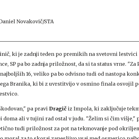
inič, ki je zadnji teden po premikih na svetovni lestvici 
e, SP pa bo zadnja priložnost, da si ta status vrne. "Za
najboljših 16, veliko pa bo odvisno tudi od nastopa konk
ega Branika, ki bi z uvrstitvijo v osmino finala osvoji
estvico.
oškodovan," pa pravi
Dragič
iz Impola, ki zaključuje tek
i doma ali v tujini rad ostal v judu. "Želim si čim višje," 
etično tudi priložnost za pot na tekmovanje pod okrilje
o moral za to skoraj zanesljivo vsaj med osmerico najbo