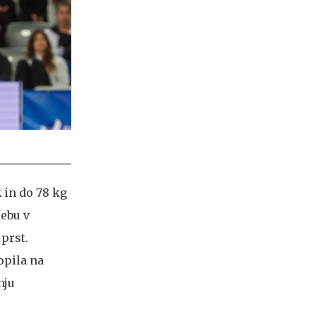
k
in do 78 kg
rebu v
 prst.
opila na
nju