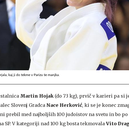
jala, kaj ji do tekme v Parizu še manjka.
 stalnica
Martin Hojak
(do 73 kg), prvič v karieri pa si 
valec Slovenj Gradca
Nace Herković
, ki se je konec zm
 prebil med najboljših 100 judoistov na svetu in bo po
na SP. V kategoriji nad 100 kg bosta tekmovala
Vito Dra