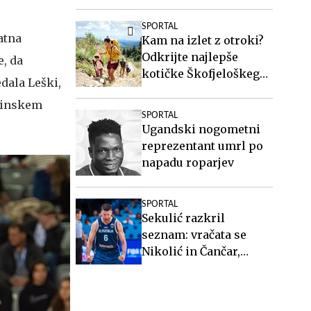
afere
SPORTAL
atna
Kam na izlet z otroki?
Odkrijte najlepše
e, da
kotičke Škofjeloškega
edala Leški,
hribovja.
adinskem
SPORTAL
Ugandski nogometni
reprezentant umrl po
napadu roparjev
SPORTAL
Sekulić razkril
seznam: vračata se
Nikolić in Čančar,
zraven zlata
Joksimović in Bojović