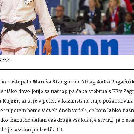
ljenje.
 bo nastopala
Maruša Štangar
, do 70 kg
Anka Pogačni
avniško dovoljenje za nastop pa čaka srebrna z EP v Zag
a Kajzer
, ki si je v petek v Kazahstanu huje poškodovala
e in potem bomo v dveh dneh vedeli, če bom lahko nast
hko trenutno delam vse druge vsakdanje stvari," je o sta
 ki je sezono podredila OI.