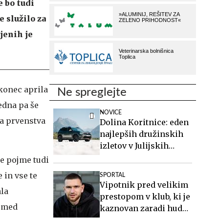
e bo tudi
 služilo za
ljenih je
 konec aprila
Ne spreglejte
edna pa še
NOVICE
ga prvenstva
Dolina Koritnice: eden
najlepših družinskih
izletov v Julijskih
Alpah
je pojme tudi
 in vse te
SPORTAL
Vipotnik pred velikim
ala
prestopom v klub, ki je
l med
kaznovan zaradi hude