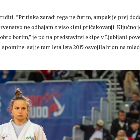
otrditi. "Pritiska zaradi tega ne čutim, ampak je prej dod
rvenstvo ne odhajam z visokimi pričakovanji. Ključno j
obro borim," je po na predstavitvi ekipe v Ljubljani pov
 spomine, saj je tam leta leta 2015 osvojila bron na ml