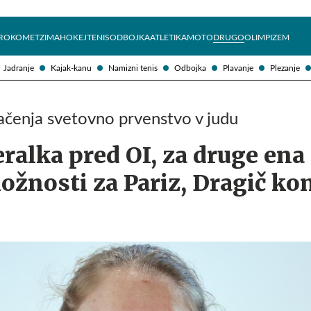
Želite prejemati e-novice?
Uživajmo pametno
ROKOMET
ZIMA
HOKEJ
TENIS
ODBOJKA
ATLETIKA
MOTO
DRUGO
OLIMPIZEM
Jadranje
Kajak-kanu
Namizni tenis
Odbojka
Plavanje
Plezanje
ačenja svetovno prvenstvo v judu
ralka pred OI, za druge ena
ložnosti za Pariz, Dragič ko