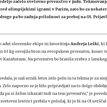
nedeljo začelo svetovno prvenstvo v judu. Tekmovanj
red olimpijskimi igrami v Parizu, zato bo za nekatere
druge pa bo zadnja priložnost za preboj na OI. Prijav
 adut slovenske ekipe in favoritinja
Andreja Leški
, ki
 do 63 kg osvojila bron na evropskem prvenstvu, konec t
v Kazahstanu. Na prvenstvu bo branila srebro z lanske
edala, je naš urnik letos zelo poln in ta tekma je za mo
Zelo naporno se je bilo pripravljati na to dolgo obdobje
a pa si želim izkazati tudi na tem prvenstvu," je poved
svetovni lestvici prebila v položaj, ki jo bi na OI uvršča