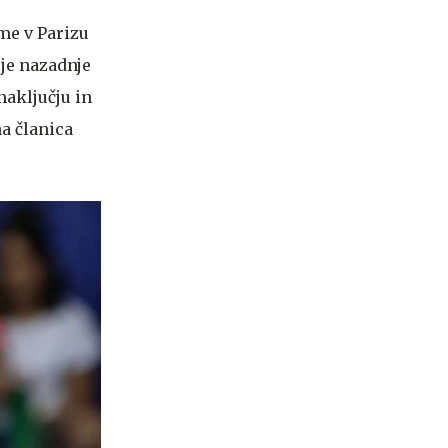
kme v Parizu
i je nazadnje
naključju in
na članica