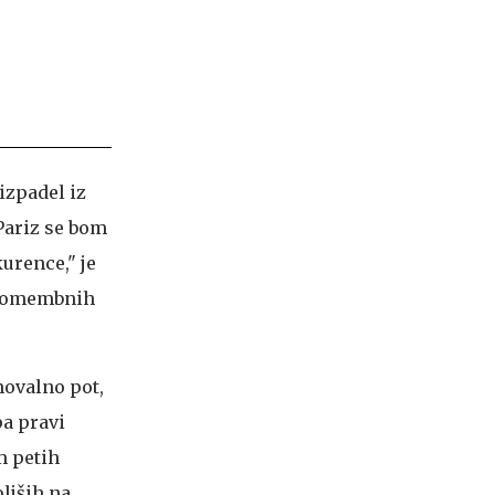
izpadel iz
 Pariz se bom
urence," je
l pomembnih
movalno pot,
pa pravi
m petih
ljših na