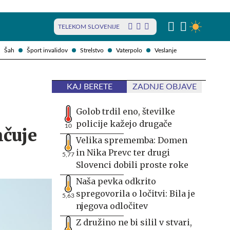
TELEKOM SLOVENIJE
Šah
Šport invalidov
Strelstvo
Vaterpolo
Veslanje
KAJ BERETE
ZADNJE OBJAVE
Golob trdil eno, številke
policije kažejo drugače
10
nčuje
Velika sprememba: Domen
in Nika Prevc ter drugi
5,77
Slovenci dobili proste roke
Naša pevka odkrito
spregovorila o ločitvi: Bila je
5,63
njegova odločitev
Z družino ne bi silil v stvari,