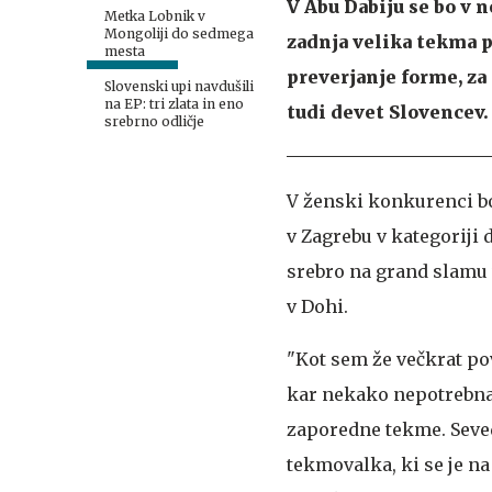
V Abu Dabiju se bo v 
Metka Lobnik v
Mongoliji do sedmega
zadnja velika tekma p
mesta
preverjanje forme, za 
Slovenski upi navdušili
na EP: tri zlata in eno
tudi devet Slovencev.
srebrno odličje
V ženski konkurenci bo
v Zagrebu v kategoriji
srebro na grand slamu 
v Dohi.
"Kot sem že večkrat pov
kar nekako nepotrebna. 
zaporedne tekme. Seved
tekmovalka, ki se je na 