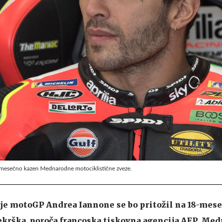
8.mesečno kazen Mednarodne motociklistične zveze.
rije motoGP Andrea Iannone se bo pritožil na 18-mes
ekrška, poroča francoska tiskovna agencija AFP. Me