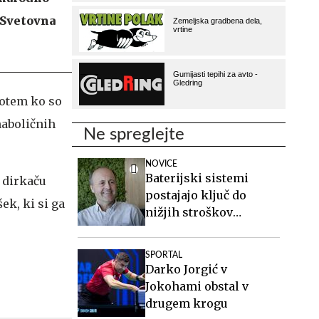
, Svetovna
potem ko so
naboličnih
Ne spreglejte
NOVICE
Baterijski sistemi
e dirkaču
postajajo ključ do
ek, ki si ga
nižjih stroškov
elektrike v podjetjih
SPORTAL
Darko Jorgić v
Jokohami obstal v
drugem krogu