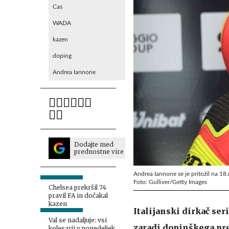
Cas
WADA
kazen
doping
Andrea Iannone
Dodajte med
prednostne vire
Andrea Iannone se je pritožil na 1
Foto: Gulliver/Getty Images
Chelsea prekršil 74
pravil FA in dočakal
kazen
Italijanski dirkač se
Val se nadaljuje: vsi
zaradi dopinškega pr
kolesarji v ponedeljek