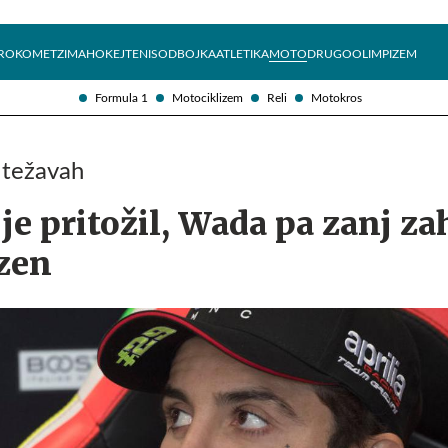
Želite prejemati e-novice?
Uživajmo pametno
ROKOMET
ZIMA
HOKEJ
TENIS
ODBOJKA
ATLETIKA
MOTO
DRUGO
OLIMPIZEM
Formula 1
Motociklizem
Reli
Motokros
 težavah
je pritožil, Wada pa zanj za
azen