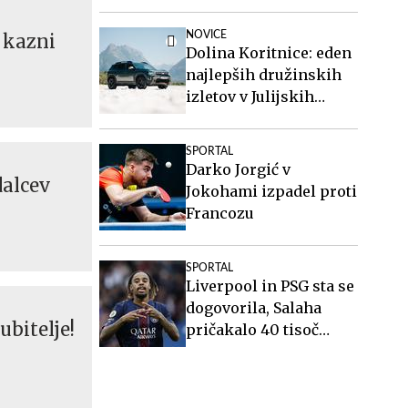
NOVICE
 kazni
Dolina Koritnice: eden
najlepših družinskih
izletov v Julijskih
Alpah
SPORTAL
Darko Jorgić v
dalcev
Jokohami izpadel proti
Francozu
SPORTAL
Liverpool in PSG sta se
dogovorila, Salaha
ubitelje!
pričakalo 40 tisoč
fanatičnih navijačev