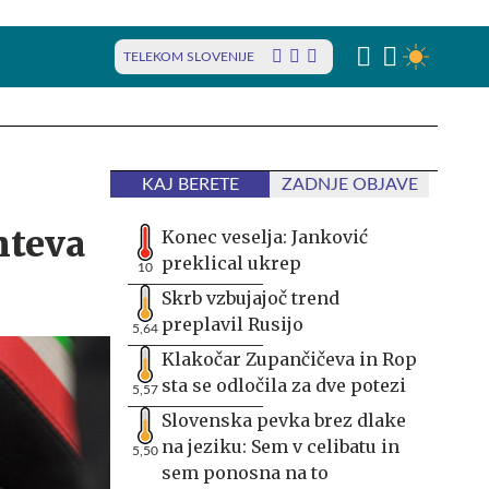
TELEKOM SLOVENIJE
KAJ BERETE
ZADNJE OBJAVE
hteva
Konec veselja: Janković
preklical ukrep
10
Skrb vzbujajoč trend
preplavil Rusijo
5,64
Klakočar Zupančičeva in Rop
sta se odločila za dve potezi
5,57
Slovenska pevka brez dlake
na jeziku: Sem v celibatu in
5,50
sem ponosna na to