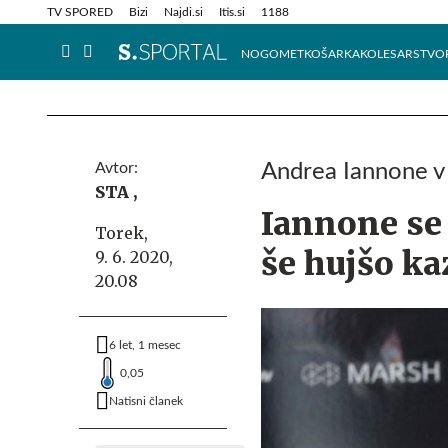
Info in obvestila
Tehnik
TV SPORED
Bizi
Najdi.si
Itis.si
1188
NOGOMET
KOŠARKA
KOLESARSTVO
Avtor:
Andrea Iannone v
STA ,
Iannone se 
Torek,
še hujšo k
9. 6. 2020,
20.08
6 let, 1 mesec
0,05
Natisni članek