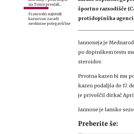
na Touru prestali
športno razsodišče (Ca
protidopinška
testiranja
Francoski najstnik
protidopinška agencij
kaznovan zaradi
neokusne potegavščine
Iannoneja je Mednarodn
po dopinškem testu med
steroidov.
Prvotna kazen bi mu pot
kazen podaljša do 17. 
je privoščil dirkač Apr
Iannone je lansko sezo
Preberite še: