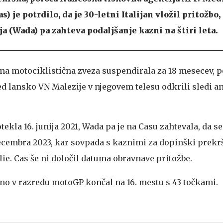
s) je potrdilo, da je 30-letni Italijan vložil pritožbo
a (Wada) pa zahteva podaljšanje kazni na štiri leta.
a motociklistična zveza suspendirala za 18 mesecev, 
 lansko VN Malezije v njegovem telesu odkrili sledi a
ekla 16. junija 2021, Wada pa je na Casu zahtevala, da s
decembra 2023, kar sovpada s kaznimi za dopinški prekrš
ilie. Cas še ni določil datuma obravnave pritožbe.
no v razredu motoGP končal na 16. mestu s 43 točkami.