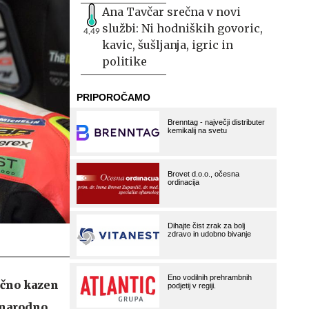
Ana Tavčar srečna v novi
službi: Ni hodniških govoric,
4,49
kavic, šušljanja, igric in
politike
ečno kazen
dnarodno