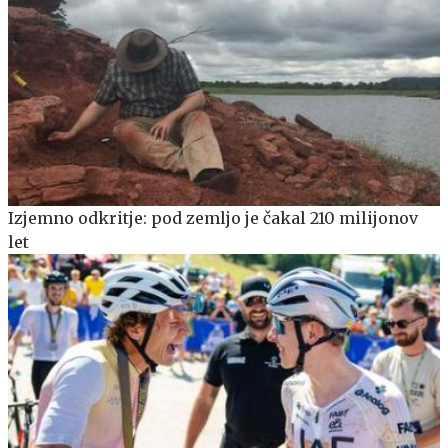
Izjemno odkritje: pod zemljo je čakal 210 milijonov
let