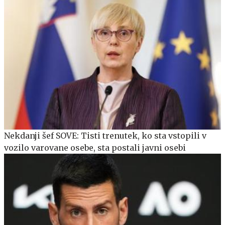
Nekdanji šef SOVE: Tisti trenutek, ko sta vstopili v
vozilo varovane osebe, sta postali javni osebi