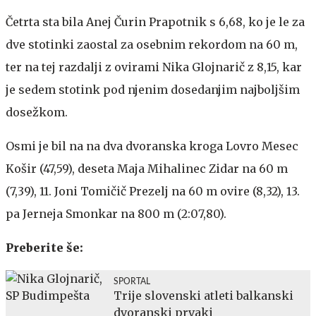
Četrta sta bila Anej Čurin Prapotnik s 6,68, ko je le za
dve stotinki zaostal za osebnim rekordom na 60 m,
ter na tej razdalji z ovirami Nika Glojnarič z 8,15, kar
je sedem stotink pod njenim dosedanjim najboljšim
dosežkom.
Osmi je bil na na dva dvoranska kroga Lovro Mesec
Košir (47,59), deseta Maja Mihalinec Zidar na 60 m
(7,39), 11. Joni Tomičič Prezelj na 60 m ovire (8,32), 13.
pa Jerneja Smonkar na 800 m (2:07,80).
Preberite še:
SPORTAL
Trije slovenski atleti balkanski
dvoranski prvaki