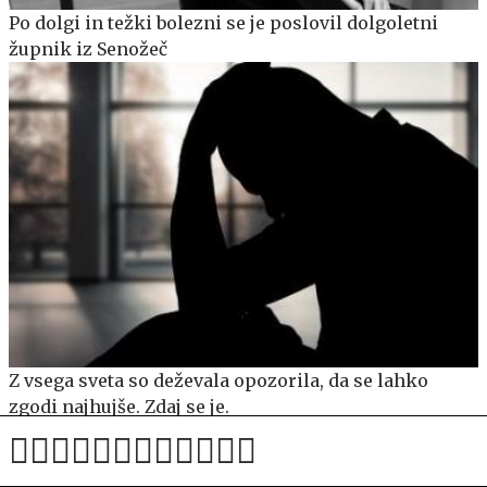
Po dolgi in težki bolezni se je poslovil dolgoletni
župnik iz Senožeč
Z vsega sveta so deževala opozorila, da se lahko
zgodi najhujše. Zdaj se je.