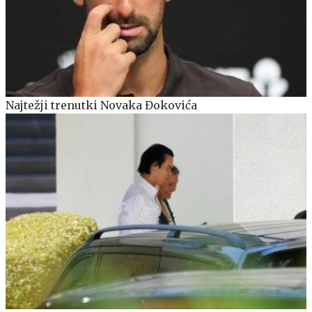
Najtežji trenutki Novaka Đokovića