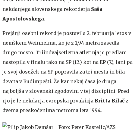
nekdanjega slovenskega rekorderja
Saša
Apostolovskega
.
Prejšnji osebni rekord je postavila 2. februarja letos v
nemškem Weinheimu, ko je z 1,94 metra zasedla
drugo mesto. Triindvajsetletna atletinja je predlani
nastopila v finalu tako na SP (12.) kot na EP (7.), lani pa
je svoj dosežek na SP popravila za tri mesta in bila
deveta v Budimpešti. Že kar nekaj časa je druga
najboljša v slovenski zgodovini v tej disciplini. Pred
njo je le nekdanja evropska prvakinja
Britta Bilač
z
dvema preskočenima metroma leta 1994.