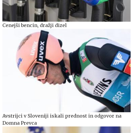
Cenejši bencin, dražji dizel
Avstrijci v Sloveniji iskali prednost in odgovor na
Domna Prevca