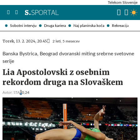
Telekom Slovenije
Sobotni intervju
Druga kariera
Naj planinska koča
Rekreacija
Torek, 13. 2. 2024, 20.45
2 leti, 5 mesecev
Banska Bystrica, Beograd dvoranski miting srebrne svetovne
serije
Lia Apostolovski z osebnim
rekordom druga na Slovaškem
Avtor:
STA
0,24