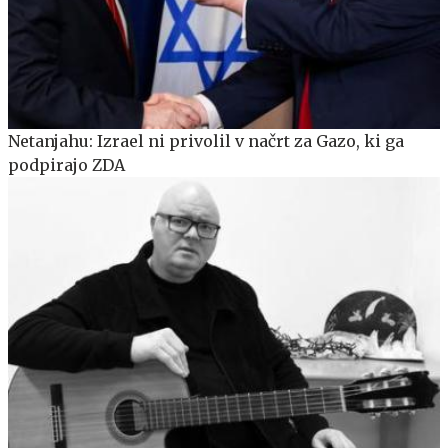
Netanjahu: Izrael ni privolil v načrt za Gazo, ki ga
podpirajo ZDA