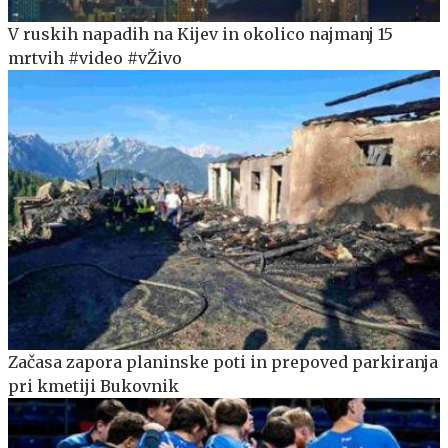
V ruskih napadih na Kijev in okolico najmanj 15
mrtvih #video #vŽivo
Začasa zapora planinske poti in prepoved parkiranja
pri kmetiji Bukovnik