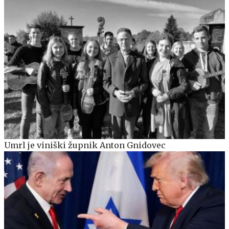
Umrl je viniški župnik Anton Gnidovec