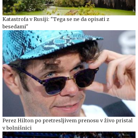
Katastrofa v Rusiji: "Tega se ne da opisati z
besedami"
Perez Hilton po pretresljivem prenosu v živo pristal
v bolnišnici