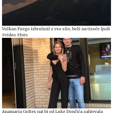
Vulkan Fuego izbruhnil z vso silo, beži na tisoče ljudi
#video #foto
Anamaria Goltes naj bi od Luke Dončića zahtevala