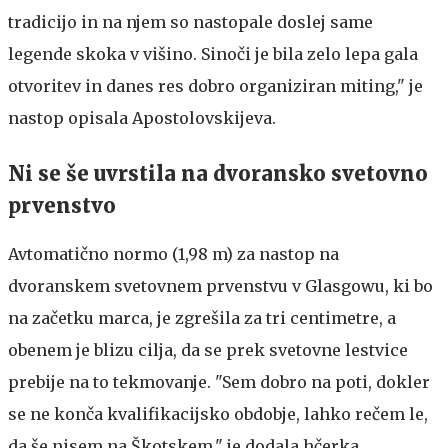
tradicijo in na njem so nastopale doslej same
legende skoka v višino. Sinoči je bila zelo lepa gala
otvoritev in danes res dobro organiziran miting," je
nastop opisala Apostolovskijeva.
Ni se še uvrstila na dvoransko svetovno
prvenstvo
Avtomatično normo (1,98 m) za nastop na
dvoranskem svetovnem prvenstvu v Glasgowu, ki bo
na začetku marca, je zgrešila za tri centimetre, a
obenem je blizu cilja, da se prek svetovne lestvice
prebije na to tekmovanje. "Sem dobro na poti, dokler
se ne konča kvalifikacijsko obdobje, lahko rečem le,
da še nisem na Škotskem," je dodala hčerka