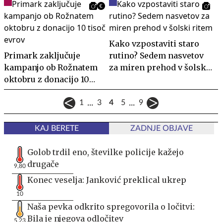
Kako vzpostaviti staro
Primark zaključuje
rutino? Sedem nasvetov
kampanjo ob Rožnatem
za miren prehod v šolski
oktobru z donacijo 10
ritem
tisoč evrov
...
...
1
3
4
5
9
KAJ BERETE
ZADNJE OBJAVE
Golob trdil eno, številke policije kažejo
drugače
9,80
Konec veselja: Janković preklical ukrep
10
Naša pevka odkrito spregovorila o ločitvi:
Bila je njegova odločitev
5,23