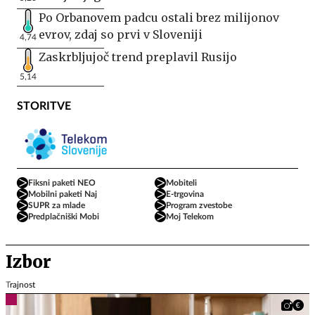
Po Orbanovem padcu ostali brez milijonov
evrov, zdaj so prvi v Sloveniji
4,74
Zaskrbljujoč trend preplavil Rusijo
5,14
STORITVE
Fiksni paketi NEO
Mobiteli
Mobilni paketi Naj
E-trgovina
SUPR za mlade
Program zvestobe
Predplačniški Mobi
Moj Telekom
Izbor
Trajnost