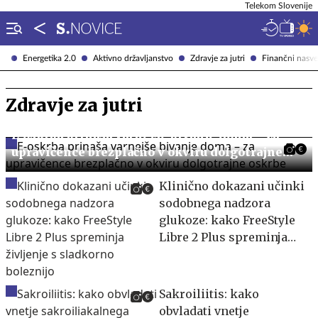
Telekom Slovenije
Energetika 2.0
Aktivno državljanstvo
Zdravje za jutri
Finančni nasve
Zdravje za jutri
E-oskrba prinaša varnejše bivanje doma – za
upravičence brezplačno v okviru dolgotrajne
oskrbe
Klinično dokazani učinki
sodobnega nadzora
glukoze: kako FreeStyle
Libre 2 Plus spreminja
življenje s sladkorno
boleznijo
Sakroiliitis: kako
obvladati vnetje