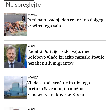
Ne spreglejte
NOVICE
Pred nami zadnji dan rekordno dolgega
vročinskega vala
NOVICE
Podatki Policije razkrivajo: med
Golobovo vlado izrazito naraslo število
nezakonitih migrantov
NOVICE
Vlada zaradi vročine in nizkega
pretoka Save omejila možnost
zaustavitve nuklearke Krško
NOVICE