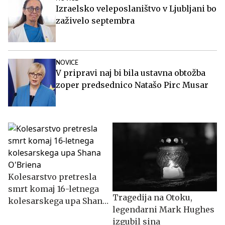
Izraelsko veleposlaništvo v Ljubljani bo
zaživelo septembra
NOVICE
V pripravi naj bi bila ustavna obtožba
zoper predsednico Natašo Pirc Musar
Kolesarstvo pretresla
smrt komaj 16-letnega
Tragedija na Otoku,
kolesarskega upa Shana
legendarni Mark Hughes
O'Briena
izgubil sina