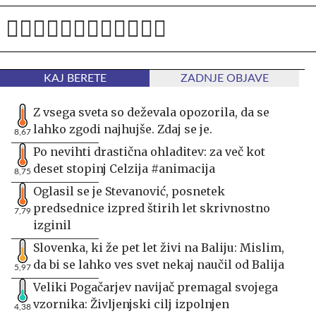
KAJ BERETE
ZADNJE OBJAVE
Z vsega sveta so deževala opozorila, da se
lahko zgodi najhujše. Zdaj se je.
8,67
Po nevihti drastična ohladitev: za več kot
deset stopinj Celzija #animacija
8,75
Oglasil se je Stevanović, posnetek
predsednice izpred štirih let skrivnostno
7,79
izginil
Slovenka, ki že pet let živi na Baliju: Mislim,
da bi se lahko ves svet nekaj naučil od Balija
5,97
Veliki Pogačarjev navijač premagal svojega
vzornika: Življenjski cilj izpolnjen
4,38