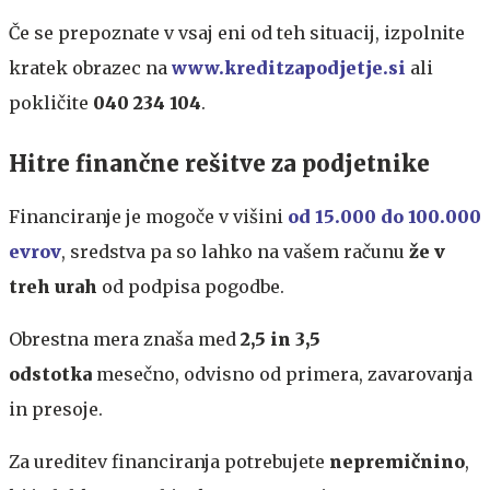
Če se prepoznate v vsaj eni od teh situacij, izpolnite
kratek obrazec na
www.kreditzapodjetje.si
ali
pokličite
040 234 104
.
Hitre finančne rešitve za podjetnike
Financiranje je mogoče v višini
od 15.000 do 100.000
evrov
,
sredstva pa so lahko na vašem računu
že v
treh urah
od podpisa pogodbe.
Obrestna mera znaša med
2,5 in 3,5
odstotka
mesečno, odvisno od primera, zavarovanja
in presoje.
Za ureditev financiranja potrebujete
nepremičnino
,