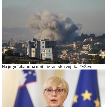
Na jugu Libanona ubita izraelska vojaka #vŽivo