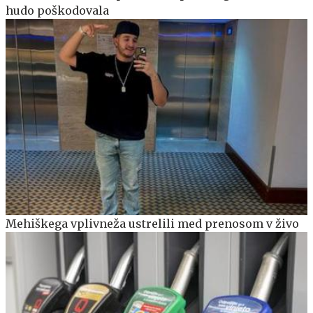
hudo poškodovala
Mehiškega vplivneža ustrelili med prenosom v živo