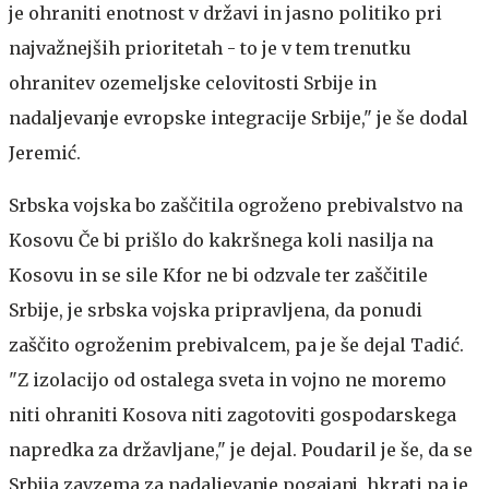
je ohraniti enotnost v državi in jasno politiko pri
najvažnejših prioritetah - to je v tem trenutku
ohranitev ozemeljske celovitosti Srbije in
nadaljevanje evropske integracije Srbije," je še dodal
Jeremić.
Srbska vojska bo zaščitila ogroženo prebivalstvo na
Kosovu
Če bi prišlo do kakršnega koli nasilja na
Kosovu in se sile Kfor ne bi odzvale ter zaščitile
Srbije, je srbska vojska pripravljena, da ponudi
zaščito ogroženim prebivalcem, pa je še dejal Tadić.
"Z izolacijo od ostalega sveta in vojno ne moremo
niti ohraniti Kosova niti zagotoviti gospodarskega
napredka za državljane," je dejal. Poudaril je še, da se
Srbija zavzema za nadaljevanje pogajanj, hkrati pa je