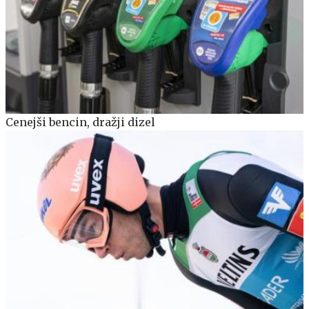
Cenejši bencin, dražji dizel