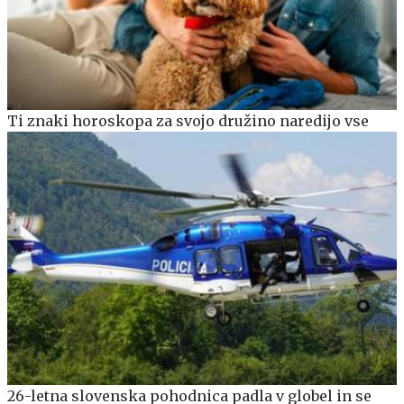
Ti znaki horoskopa za svojo družino naredijo vse
26-letna slovenska pohodnica padla v globel in se