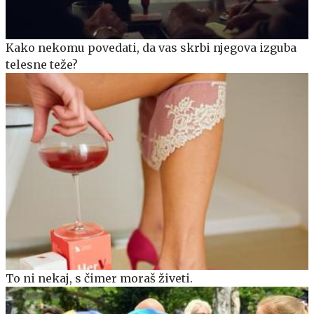
Kako nekomu povedati, da vas skrbi njegova izguba
telesne teže?
To ni nekaj, s čimer moraš živeti.