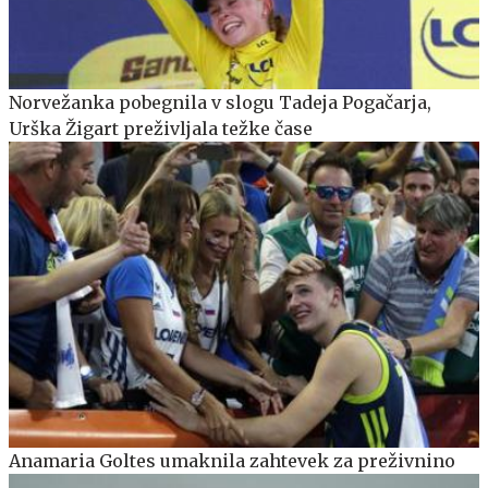
Norvežanka pobegnila v slogu Tadeja Pogačarja,
Urška Žigart preživljala težke čase
Anamaria Goltes umaknila zahtevek za preživnino