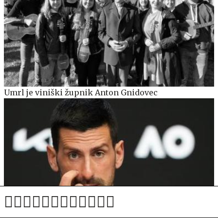
Umrl je viniški župnik Anton Gnidovec