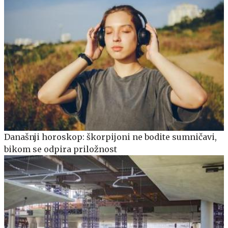
Današnji horoskop: škorpijoni ne bodite sumničavi,
bikom se odpira priložnost