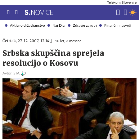
Telekom Slovenije
Aktivno državljanstvo
Naj Digi
Zdravje za jutri
Finančni nasveti
Četrtek, 27. 12. 2007, 12.14
10 let, 3 mesece
Srbska skupščina sprejela
resolucijo o Kosovu
Avtor:
STA ,
3