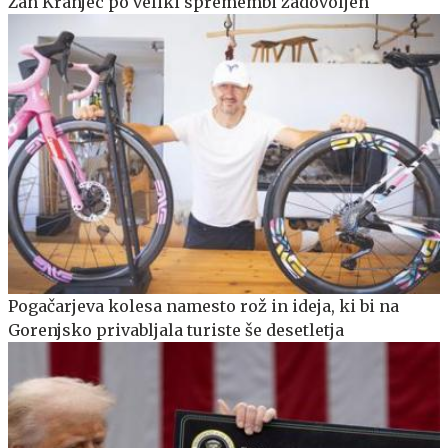
Žan Kranjec po veliki spremembi zadovoljen
Pogačarjeva kolesa namesto rož in ideja, ki bi na
Gorenjsko privabljala turiste še desetletja