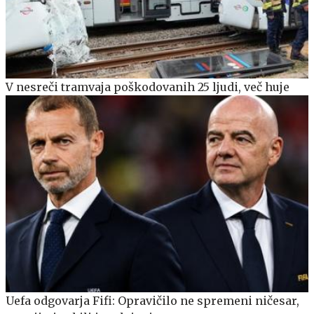
V nesreči tramvaja poškodovanih 25 ljudi, več huje
Uefa odgovarja Fifi: Opravičilo ne spremeni ničesar,