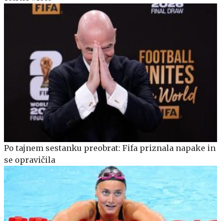
Po tajnem sestanku preobrat: Fifa priznala napake in
se opravičila