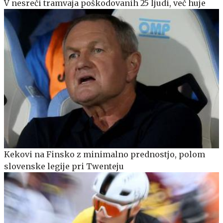
V nesreči tramvaja poškodovanih 25 ljudi, več huje
Kekovi na Finsko z minimalno prednostjo, polom
slovenske legije pri Twenteju