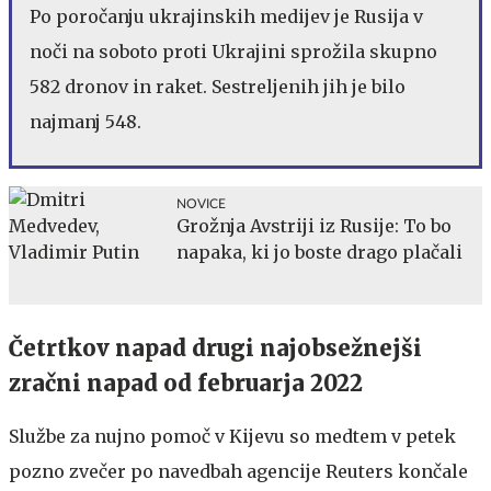
Po poročanju ukrajinskih medijev je Rusija v
noči na soboto proti Ukrajini sprožila skupno
582 dronov in raket. Sestreljenih jih je bilo
najmanj 548.
NOVICE
Grožnja Avstriji iz Rusije: To bo
napaka, ki jo boste drago plačali
Četrtkov napad drugi najobsežnejši
zračni napad od februarja 2022
Službe za nujno pomoč v Kijevu so medtem v petek
pozno zvečer po navedbah agencije Reuters končale