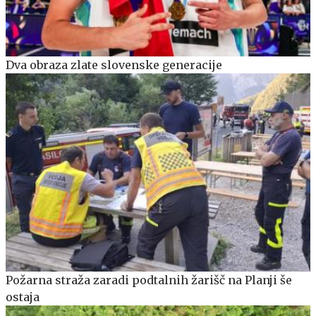
Dva obraza zlate slovenske generacije
Požarna straža zaradi podtalnih žarišč na Planji še
ostaja