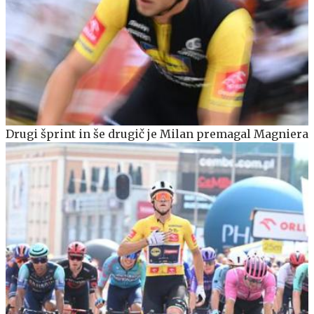
Drugi šprint in še drugič je Milan premagal Magniera