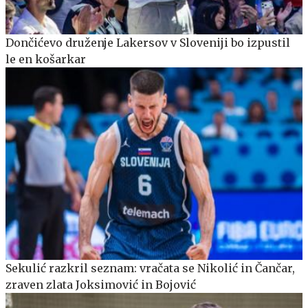
Dončićevo druženje Lakersov v Sloveniji bo izpustil
le en košarkar
Sekulić razkril seznam: vračata se Nikolić in Čančar,
zraven zlata Joksimović in Bojović