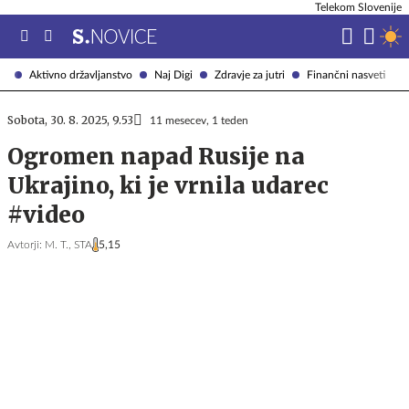
Telekom Slovenije
Aktivno državljanstvo
Naj Digi
Zdravje za jutri
Finančni nasveti
Sobota, 30. 8. 2025, 9.53
11 mesecev, 1 teden
Ogromen napad Rusije na
Ukrajino, ki je vrnila udarec
#video
Avtorji:
M. T.,
STA
5,15