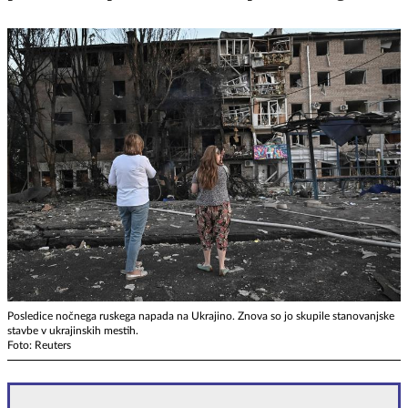
Posledice nočnega ruskega napada na Ukrajino. Znova so jo skupile stanovanjske
stavbe v ukrajinskih mestih.
Foto: Reuters