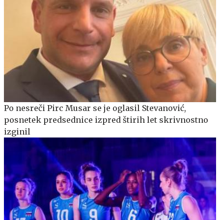
Po nesreči Pirc Musar se je oglasil Stevanović,
posnetek predsednice izpred štirih let skrivnostno
izginil