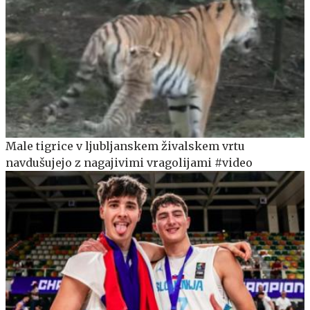
Male tigrice v ljubljanskem živalskem vrtu
navdušujejo z nagajivimi vragolijami #video