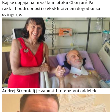
Kaj se dogaja na hrvaškem otoku Obonjan? Par
razkril podrobnosti o ekskluzivnem dogodku za
svingerje.
Andrej Štremfelj je zapustil intenzivni oddelek