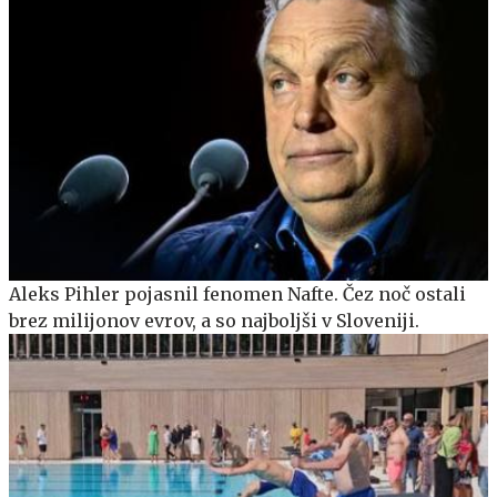
Aleks Pihler pojasnil fenomen Nafte. Čez noč ostali
brez milijonov evrov, a so najboljši v Sloveniji.