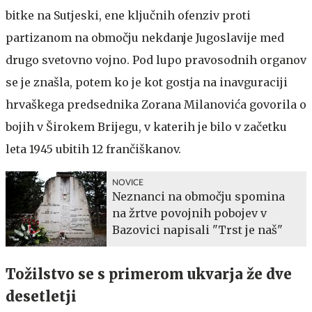
bitke na Sutjeski, ene ključnih ofenziv proti
partizanom na območju nekdanje Jugoslavije med
drugo svetovno vojno. Pod lupo pravosodnih organov
se je znašla, potem ko je kot gostja na inavguraciji
hrvaškega predsednika Zorana Milanovića govorila o
bojih v Širokem Brijegu, v katerih je bilo v začetku
leta 1945 ubitih 12 frančiškanov.
NOVICE
Neznanci na območju spomina
na žrtve povojnih pobojev v
Bazovici napisali "Trst je naš"
Tožilstvo se s primerom ukvarja že dve
desetletji