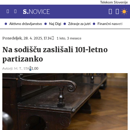
Telekom Slovenije
Aktivno državljanstvo
Naj Digi
Zdravje za jutri
Finančni nasveti
Ponedeljek, 28. 4. 2025, 17.14
1 leto, 3 mesece
Na sodišču zaslišali 101-letno
partizanko
Avtorji:
M. T.,
STA
1,00