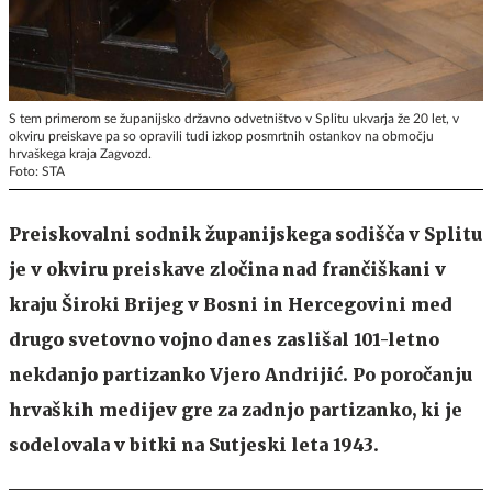
S tem primerom se županijsko državno odvetništvo v Splitu ukvarja že 20 let, v
okviru preiskave pa so opravili tudi izkop posmrtnih ostankov na območju
hrvaškega kraja Zagvozd.
Foto: STA
Preiskovalni sodnik županijskega sodišča v Splitu
je v okviru preiskave zločina nad frančiškani v
kraju Široki Brijeg v Bosni in Hercegovini med
drugo svetovno vojno danes zaslišal 101-letno
nekdanjo partizanko Vjero Andrijić. Po poročanju
hrvaških medijev gre za zadnjo partizanko, ki je
sodelovala v bitki na Sutjeski leta 1943.