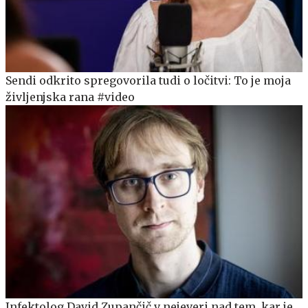
Sendi odkrito spregovorila tudi o ločitvi: To je moja
življenjska rana #video
Infektolog David Zupančič v nejeveri nad tem, kar je