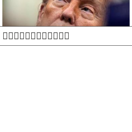
Trump Iranu z ultimatom: Če tega ne storite, sledi
hud udarec #vŽivo