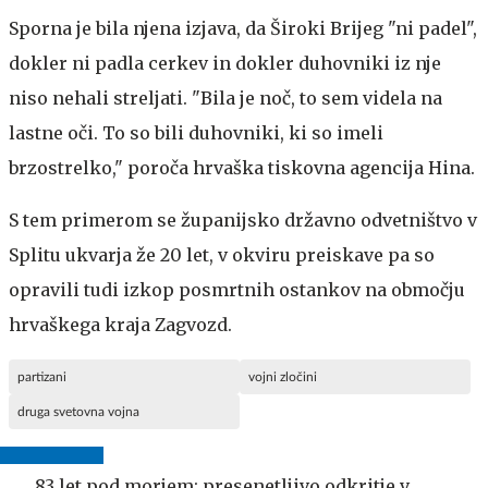
Sporna je bila njena izjava, da Široki Brijeg "ni padel",
dokler ni padla cerkev in dokler duhovniki iz nje
niso nehali streljati. "Bila je noč, to sem videla na
lastne oči. To so bili duhovniki, ki so imeli
brzostrelko," poroča hrvaška tiskovna agencija Hina.
S tem primerom se županijsko državno odvetništvo v
Splitu ukvarja že 20 let, v okviru preiskave pa so
opravili tudi izkop posmrtnih ostankov na območju
hrvaškega kraja Zagvozd.
partizani
vojni zločini
druga svetovna vojna
83 let pod morjem: presenetljivo odkritje v