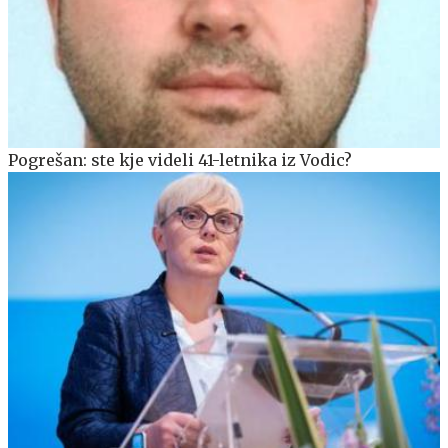
Pogrešan: ste kje videli 41-letnika iz Vodic?