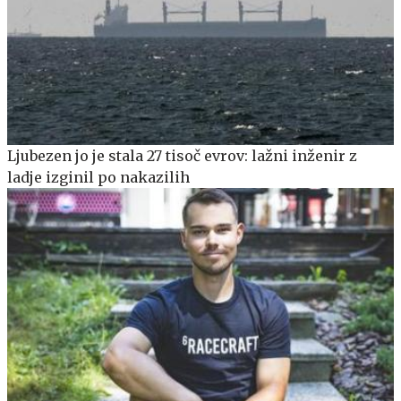
Ljubezen jo je stala 27 tisoč evrov: lažni inženir z
ladje izginil po nakazilih