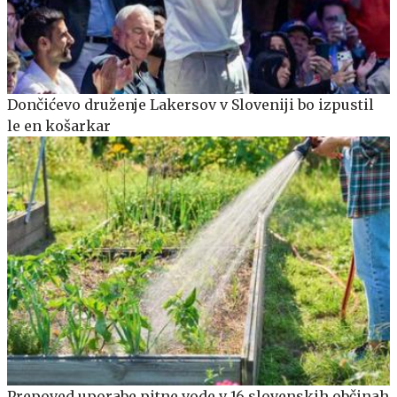
Dončićevo druženje Lakersov v Sloveniji bo izpustil
le en košarkar
Prepoved uporabe pitne vode v 16 slovenskih občinah