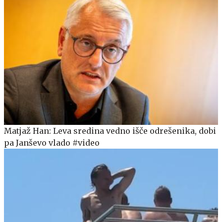
Matjaž Han: Leva sredina vedno išče odrešenika, dobi
pa Janševo vlado #video