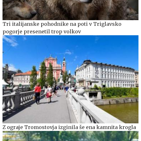
Tri italijanske pohodnike na poti v Triglavsko
pogorje presenetil trop volkov
Z ograje Tromostovja izginila še ena kamnita krogla