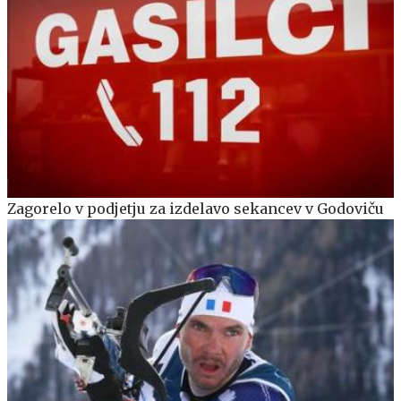
Zagorelo v podjetju za izdelavo sekancev v Godoviču