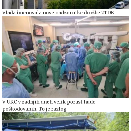
Vlada imenovala nove nadzornike družbe 2TDK
V UKC v zadnjih dneh velik porast hudo
poškodovanih. To je razlog.