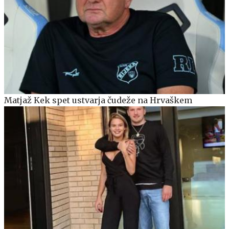
Matjaž Kek spet ustvarja čudeže na Hrvaškem