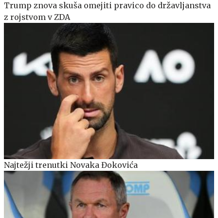
Trump znova skuša omejiti pravico do državljanstva
z rojstvom v ZDA
Najtežji trenutki Novaka Đokovića