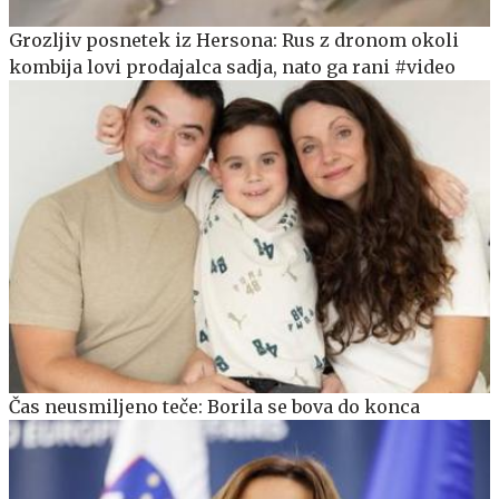
Grozljiv posnetek iz Hersona: Rus z dronom okoli
kombija lovi prodajalca sadja, nato ga rani #video
Čas neusmiljeno teče: Borila se bova do konca