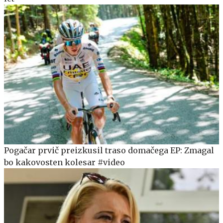
Pogačar prvič preizkusil traso domačega EP: Zmagal
bo kakovosten kolesar #video