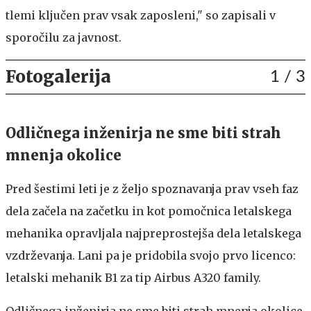
tlemi ključen prav vsak zaposleni," so zapisali v
sporočilu za javnost.
Fotogalerija
1
/ 3
Odličnega inženirja ne sme biti strah
mnenja okolice
Pred šestimi leti je z željo spoznavanja prav vseh faz
dela začela na začetku in kot pomočnica letalskega
mehanika opravljala najpreprostejša dela letalskega
vzdrževanja. Lani pa je pridobila svojo prvo licenco:
letalski mehanik B1 za tip Airbus A320 family.
Odličnega inženirja ne sme biti strah mnenja okolice,