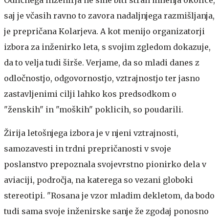
saj je včasih ravno to zavora nadaljnjega razmišljanja,
je prepričana Kolarjeva. A kot menijo organizatorji
izbora za inženirko leta, s svojim zgledom dokazuje,
da to velja tudi širše. Verjame, da so mladi danes z
odločnostjo, odgovornostjo, vztrajnostjo ter jasno
zastavljenimi cilji lahko kos predsodkom o
"ženskih" in "moških" poklicih, so poudarili.
Žirija letošnjega izbora je v njeni vztrajnosti,
samozavesti in trdni prepričanosti v svoje
poslanstvo prepoznala svojevrstno pionirko dela v
aviaciji, področja, na katerega so vezani globoki
stereotipi. "Rosana je vzor mladim dekletom, da bodo
tudi sama svoje inženirske sanje že zgodaj ponosno