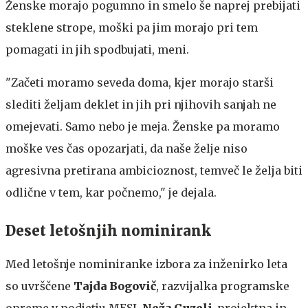
Ženske morajo pogumno in smelo še naprej prebijati
steklene strope, moški pa jim morajo pri tem
pomagati in jih spodbujati, meni.
"Začeti moramo seveda doma, kjer morajo starši
slediti željam deklet in jih pri njihovih sanjah ne
omejevati. Samo nebo je meja. Ženske pa moramo
moške ves čas opozarjati, da naše želje niso
agresivna pretirana ambicioznost, temveč le želja biti
odlične v tem, kar počnemo," je dejala.
Deset letošnjih nominirank
Med letošnje nominiranke izbora za inženirko leta
so uvrščene
Tajda Bogovič
, razvijalka programske
opreme v podjetju MESI,
Neža Guzelj
, projektna in