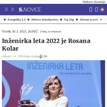
Telekom Slovenije
Energetika 2.0
Aktivno državljanstvo
Naj Digi
Zdravje za jutri
Fi
Torek, 10. 1. 2023, 20.00
3 leta, 6 mesecev
Inženirka leta 2022 je Rosana
Kolar
Avtorji:
I. H.,
STA/Katja Kodba
2,50