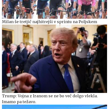
Milan še tretjič najhitrejši v sprintu na Poljskem
Trump: Vojna z Iranom se ne bo več dolgo vlekla.
Imamo pa težavo.