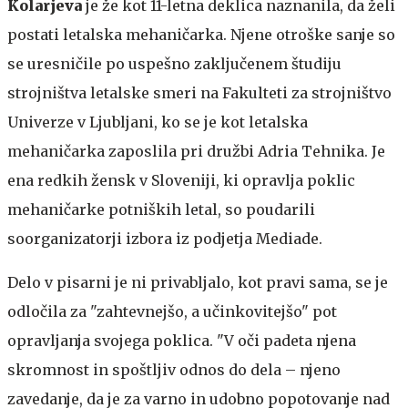
Kolarjeva
je že kot 11-letna deklica naznanila, da želi
postati letalska mehaničarka. Njene otroške sanje so
se uresničile po uspešno zaključenem študiju
strojništva letalske smeri na Fakulteti za strojništvo
Univerze v Ljubljani, ko se je kot letalska
mehaničarka zaposlila pri družbi Adria Tehnika. Je
ena redkih žensk v Sloveniji, ki opravlja poklic
mehaničarke potniških letal, so poudarili
soorganizatorji izbora iz podjetja Mediade.
Delo v pisarni je ni privabljalo, kot pravi sama, se je
odločila za "zahtevnejšo, a učinkovitejšo" pot
opravljanja svojega poklica. "V oči padeta njena
skromnost in spoštljiv odnos do dela – njeno
zavedanje, da je za varno in udobno popotovanje nad