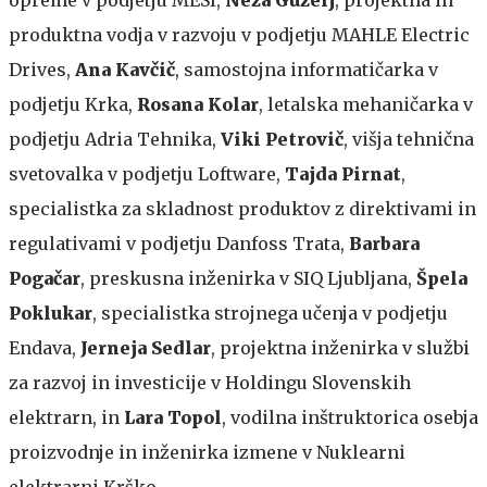
produktna vodja v razvoju v podjetju MAHLE Electric
Drives,
Ana Kavčič
, samostojna informatičarka v
podjetju Krka,
Rosana Kolar
, letalska mehaničarka v
podjetju Adria Tehnika,
Viki Petrovič
, višja tehnična
svetovalka v podjetju Loftware,
Tajda Pirnat
,
specialistka za skladnost produktov z direktivami in
regulativami v podjetju Danfoss Trata,
Barbara
Pogačar
, preskusna inženirka v SIQ Ljubljana,
Špela
Poklukar
, specialistka strojnega učenja v podjetju
Endava,
Jerneja
Sedlar
, projektna inženirka v službi
za razvoj in investicije v Holdingu Slovenskih
elektrarn, in
Lara Topol
, vodilna inštruktorica osebja
proizvodnje in inženirka izmene v Nuklearni
elektrarni Krško.