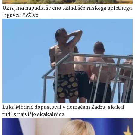
Ukrajina napadla še eno skladišče ruskega spletnega
trgovca #vŽivo
Luka Modrić dopustoval v domačem Zadru, skakal
tudi z najvišje skakalnice