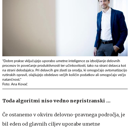
"Dobre prakse vključujejo uporabo umetne inteligence za izboljšanje delovnih
procesov in povečanje produktivnosti ter učinkovitosti, tako na strani delavca kot
na strani delodajalca. Pri delavcih gre zlasti za orodja, ki omogočajo avtomatizacijo
rutinskih opravil, olajšujejo obdelavo večjih količin podatkov ali omogočajo večjo
natančnost."
Foto: Ana Kovač
Toda algoritmi niso vedno nepristranski …
Če ostanemo v okviru delovno-pravnega področja, je
bil eden od glavnih ciljev uporabe umetne