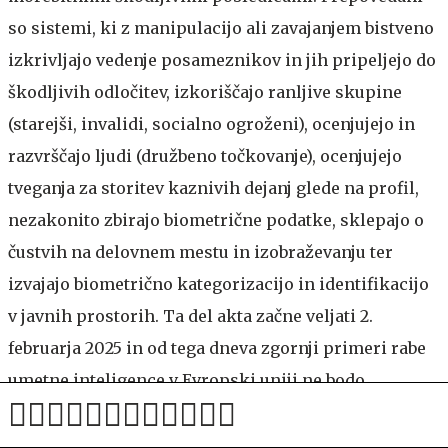
so sistemi, ki z manipulacijo ali zavajanjem bistveno
izkrivljajo vedenje posameznikov in jih pripeljejo do
škodljivih odločitev, izkoriščajo ranljive skupine
(starejši, invalidi, socialno ogroženi), ocenjujejo in
razvrščajo ljudi (družbeno točkovanje), ocenjujejo
tveganja za storitev kaznivih dejanj glede na profil,
nezakonito zbirajo biometrične podatke, sklepajo o
čustvih na delovnem mestu in izobraževanju ter
izvajajo biometrično kategorizacijo in identifikacijo
v javnih prostorih. Ta del akta začne veljati 2.
februarja 2025 in od tega dneva zgornji primeri rabe
umetne inteligence v Evropski uniji ne bodo
dovoljeni.