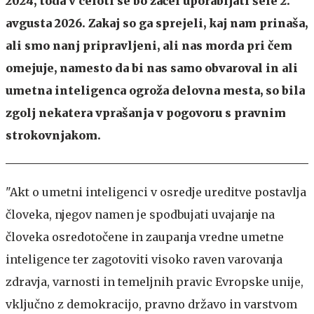
2024, toda v celoti se bo začel uporabljati šele 2.
avgusta 2026. Zakaj so ga sprejeli, kaj nam prinaša,
ali smo nanj pripravljeni, ali nas morda pri čem
omejuje, namesto da bi nas samo obvaroval in ali
umetna inteligenca ogroža delovna mesta, so bila
zgolj nekatera vprašanja v pogovoru s pravnim
strokovnjakom.
"Akt o umetni inteligenci v osredje ureditve postavlja
človeka, njegov namen je spodbujati uvajanje na
človeka osredotočene in zaupanja vredne umetne
inteligence ter zagotoviti visoko raven varovanja
zdravja, varnosti in temeljnih pravic Evropske unije,
vključno z demokracijo, pravno državo in varstvom