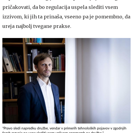
pričakovati, da bo regulacija uspela slediti vsem
izzivom, ki jih ta prinaša, vseeno pa je pomembno, da
ureja najbolj tvegane prakse.
"Pravo sledi napredku družbe, vendar v primerih tehnoloških pojavov v zgodnjih
fazah razvoja ne uspe slediti vsem vplivom sprememb na družbo."