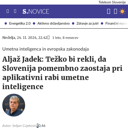
Telekom Slovenije
Energetika 2.0
Aktivno državljanstvo
Zdravje za jutri
Finančni nasve
Nedelja, 24. 11. 2024, 22.42
1 leto, 8 mesecev
Umetna inteligenca in evropska zakonodaja
Aljaž Jadek: Težko bi rekli, da
Slovenija pomembno zaostaja pri
aplikativni rabi umetne
inteligence
Avtor:
Srdjan Cvjetović
0,46