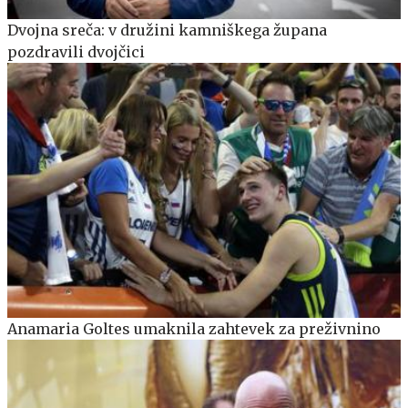
Dvojna sreča: v družini kamniškega župana
pozdravili dvojčici
Anamaria Goltes umaknila zahtevek za preživnino