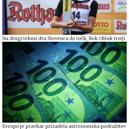
Na drugi tekmi dva Slovenca do točk, Rok Oblak tretji
Evropo je pravkar prizadela astronomska podražitev