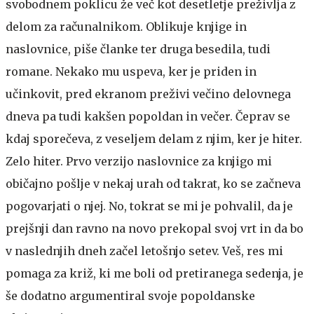
svobodnem poklicu že več kot desetletje preživlja z
delom za računalnikom. Oblikuje knjige in
naslovnice, piše članke ter druga besedila, tudi
romane. Nekako mu uspeva, ker je priden in
učinkovit, pred ekranom preživi večino delovnega
dneva pa tudi kakšen popoldan in večer. Čeprav se
kdaj sporečeva, z veseljem delam z njim, ker je hiter.
Zelo hiter. Prvo verzijo naslovnice za knjigo mi
običajno pošlje v nekaj urah od takrat, ko se začneva
pogovarjati o njej. No, tokrat se mi je pohvalil, da je
prejšnji dan ravno na novo prekopal svoj vrt in da bo
v naslednjih dneh začel letošnjo setev. Veš, res mi
pomaga za križ, ki me boli od pretiranega sedenja, je
še dodatno argumentiral svoje popoldanske