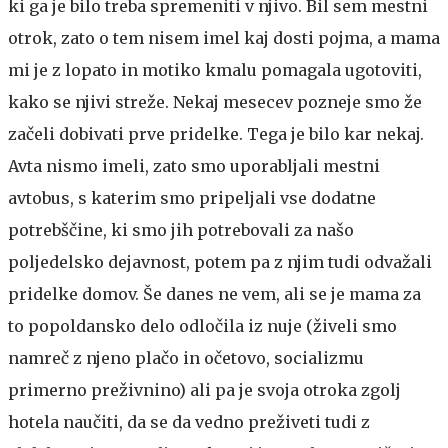
ki ga je bilo treba spremeniti v njivo. Bil sem mestni
otrok, zato o tem nisem imel kaj dosti pojma, a mama
mi je z lopato in motiko kmalu pomagala ugotoviti,
kako se njivi streže. Nekaj mesecev pozneje smo že
začeli dobivati prve pridelke. Tega je bilo kar nekaj.
Avta nismo imeli, zato smo uporabljali mestni
avtobus, s katerim smo pripeljali vse dodatne
potrebščine, ki smo jih potrebovali za našo
poljedelsko dejavnost, potem pa z njim tudi odvažali
pridelke domov. Še danes ne vem, ali se je mama za
to popoldansko delo odločila iz nuje (živeli smo
namreč z njeno plačo in očetovo, socializmu
primerno preživnino) ali pa je svoja otroka zgolj
hotela naučiti, da se da vedno preživeti tudi z