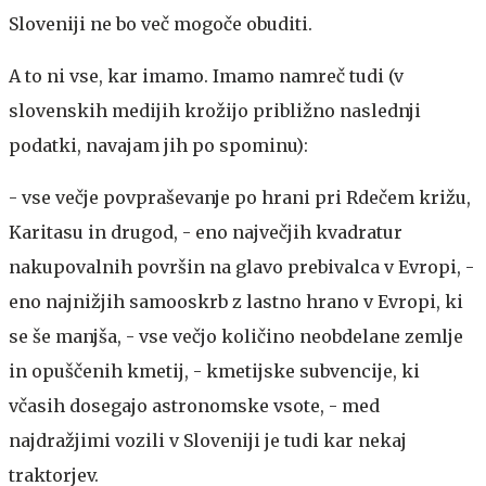
Sloveniji ne bo več mogoče obuditi.
A to ni vse, kar imamo. Imamo namreč tudi (v
slovenskih medijih krožijo približno naslednji
podatki, navajam jih po spominu):
- vse večje povpraševanje po hrani pri Rdečem križu,
Karitasu in drugod, - eno največjih kvadratur
nakupovalnih površin na glavo prebivalca v Evropi, -
eno najnižjih samooskrb z lastno hrano v Evropi, ki
se še manjša, - vse večjo količino neobdelane zemlje
in opuščenih kmetij, - kmetijske subvencije, ki
včasih dosegajo astronomske vsote, - med
najdražjimi vozili v Sloveniji je tudi kar nekaj
traktorjev.