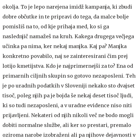
okolja. To je lepo narejena imidž kampanja, ki zbudi
dobre občutke in te pripravi do tega, da malce bolje
pomisliš na to, od kje prihaja med, ko si ga
naslednjič namažeš na kruh. Kakega drugega večjega
učinka pa nima, ker nekaj manjka. Kaj pa? Manjka
konkretno povabilo, naj se zainteresirani čim prej
lotijo kmetijstva. Kdo je najprimernejši za to? Ena od
primarnih ciljnih skupin so gotovo nezaposleni. Teh
je po uradnih podatkih v Sloveniji nekako sto dvajset
tisoč, poleg njih pa je bojda še nekaj deset tisoč ljudi,
ki so tudi nezaposleni, a v uradne evidence niso niti
prijavljeni. Nekateri od njih nikoli več ne bodo mogli
dobiti normalne službe, ali ker so prestari, premalo
oziroma narobe izobraženi ali pa njihove dejavnosti v