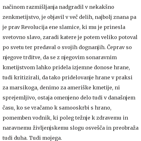
načinom razmišljanja nadgradil v nekakšno
zenkmetijstvo, je objavil v več delih, najbolj znana pa
je prav Revolucija ene slamice, ki mu je prinesla
svetovno slavo, zaradi katere je potem veliko potoval
po svetu ter predaval o svojih dognanjih. Čeprav so
njegove trditve, da se z njegovim sonaravnim
kmetijstvom lahko pridela izjemne donose hrane,
tudi kritizirali, da tako pridelovanje hrane v praksi
za marsikoga, denimo za ameriške kmetije, ni
sprejemljivo, ostaja omenjeno delo tudi v današnjem
času, ko se vračamo k samooskrbi s hrano,
pomemben vodnik, ki poleg težnje k zdravemu in
naravnemu življenjskemu slogu osvešča in preobraža
tudi duha. Tudi mojega.