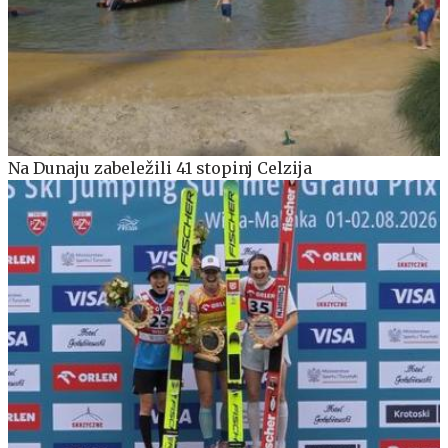
Na Dunaju zabeležili 41 stopinj Celzija