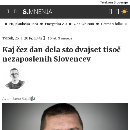
Telekom Slovenije
Naj planinska koča
Energetika 2.0
Ona-On.com
Gremo v hribe
Torek, 25. 3. 2014, 10.42
10 let, 3 mesece
Kaj čez dan dela sto dvajset tisoč
nezaposlenih Slovencev
Avtor:
Samo Rugelj
3