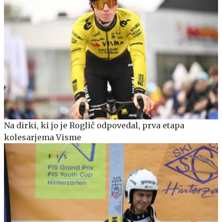
Na dirki, ki jo je Roglič odpovedal, prva etapa
kolesarjema Visme