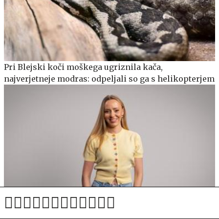
Pri Blejski koči moškega ugriznila kača,
najverjetneje modras: odpeljali so ga s helikopterjem