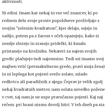
aktivnosti.
Ni edini. Imam kar nekaj in vse več znancev, ki po
rednem delu svoje proste popoldneve preživljajo s
svojim "zelenim kvadratom", kjer delajo, sejejo in
sadijo, potem pa z žarom v očeh opazujejo, kako iz
zemlje zlezejo in zrasejo pridelki, ki kmalu
pristanejo na krožniku. Nekateri za najem svojih
gredic plačujejo tudi najemnino. Tudi mi imamo svoj
majhen vrtič (permakulturno gredo, pravi moja žena)
in ni lepšega kot pojesti svežo solato, mlado
redkvico ali paradižnik z njega. Čeprav je velik zgolj
nekaj kvadratnih metrov, nam solata neredko požene
v cvet, saj nam je ne uspe pravočasno pojesti. Kaj naj
rečem: pri hrani nismo dovolj hitri. V teh dneh pa sta