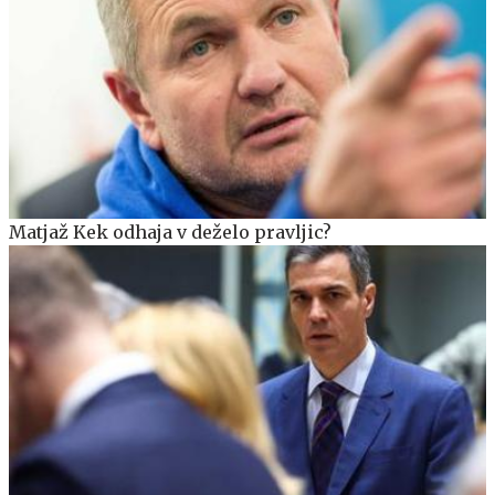
Matjaž Kek odhaja v deželo pravljic?