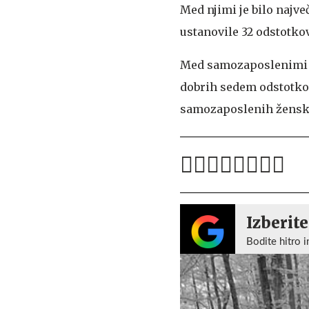
Med njimi je bilo najve
ustanovile 32 odstotkov
Med samozaposlenimi pa
dobrih sedem odstotkov
samozaposlenih žensk 
Izberite
Bodite hitro i