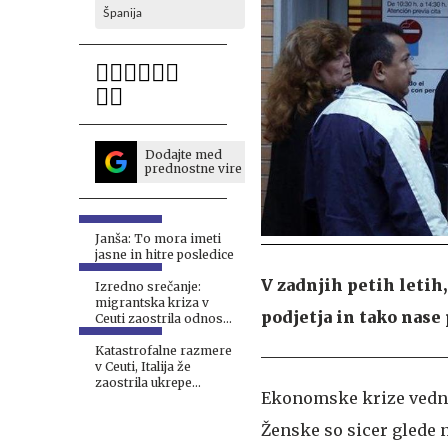
Španija
Dodajte med
prednostne vire
Janša: To mora imeti
jasne in hitre posledice
V zadnjih petih letih,
Izredno srečanje:
migrantska kriza v
podjetja in tako nase
Ceuti zaostrila odnose
v EU
Katastrofalne razmere
v Ceuti, Italija že
zaostrila ukrepe
Ekonomske krize vedno 
#video #foto
Ženske so sicer glede n