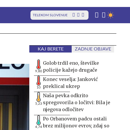
TELEKOM SLOVENIJE
KAJ BERETE
ZADNJE OBJAVE
Golob trdil eno, številke
policije kažejo drugače
9,80
Konec veselja: Janković
preklical ukrep
10
Naša pevka odkrito
spregovorila o ločitvi: Bila je
5,23
njegova odločitev
Po Orbanovem padcu ostali
brez milijonov evrov, zdaj so
4,74