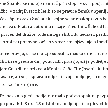
vne
Španke se morajo namreč pri vstopu v svet podjetni
užbo. V zadnjih stotih letih so se pravice žensk v Španij
 V času španske državljanske vojne so se enakopravno bo
ancova diktatura potisnila nazaj za štedilnik. Šele od le
raven del družbe, toda mnoge skrbi, da nedavni predlo
o splavu ponovno kažejo v smer zmanjševanja njihovih
nice pravijo, da se morajo soočati z moško orientirano
niku in se predstavim, ponavadi vprašajo, ali je podjetje
arjem Guardiana priznala Monica Ceño Elie-Joseph, ki i
šanje, ali se je splačalo odpreti svoje podjetje, pa odgo
to, kar ima najraje.
Pri nas smo glede podjetnic malo pod evropskim povpr
i po podatkih Sursa 28 odstotkov podjetij, ki so jih vodil