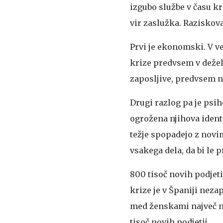
izgubo službe v času kr
vir zaslužka. Raziskova
Prvi je ekonomski. V v
krize predvsem v dežela
zaposljive, predvsem n
Drugi razlog pa je psih
ogrožena njihova identi
težje spopadejo z novim
vsakega dela, da bi le 
800 tisoč novih podjeti
krize je v Španiji neza
med ženskami največ no
tisoč novih podjetij.