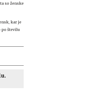
eta so ženske
ensk, kar je
 po številu
lu.