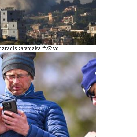
 izraelska vojaka #vŽivo