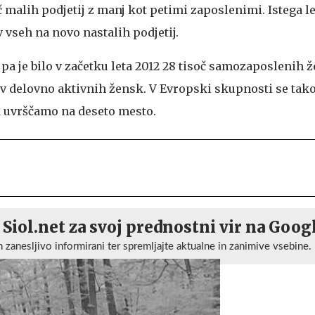
č malih podjetij z manj kot petimi zaposlenimi. Istega l
 vseh na novo nastalih podjetij.
 je bilo v začetku leta 2012 28 tisoč samozaposlenih ž
 delovno aktivnih žensk. V Evropski skupnosti se tako
uvrščamo na deseto mesto.
 Siol.net za svoj prednostni vir na Goog
n zanesljivo informirani ter spremljajte aktualne in zanimive vsebine.