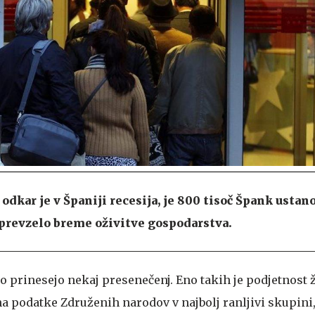
 odkar je v Španiji recesija, je 800 tisoč Špank ustan
 prevzelo breme oživitve gospodarstva.
prinesejo nekaj presenečenj. Eno takih je podjetnost 
a podatke Združenih narodov v najbolj ranljivi skupini,