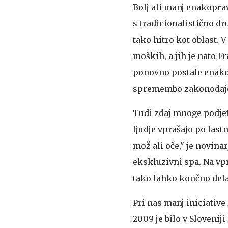
Bolj ali manj enakopra
s tradicionalistično dr
tako hitro kot oblast.
moških, a jih je nato Fr
ponovno postale enakop
spremembo zakonodaje 
Tudi zdaj mnoge podjet
ljudje vprašajo po last
mož ali oče," je novin
ekskluzivni spa. Na vpra
tako lahko končno dela 
Pri nas manj iniciative
2009 je bilo v Slovenij