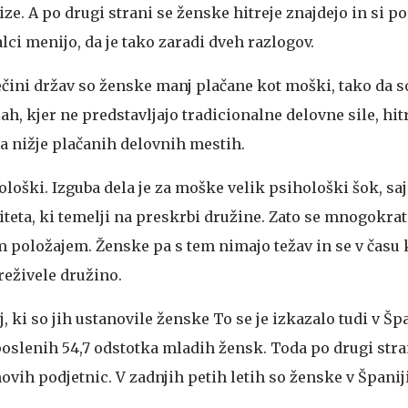
ize. A po drugi strani se ženske hitreje znajdejo in si p
lci menijo, da je tako zaradi dveh razlogov.
ečini držav so ženske manj plačane kot moški, tako da s
h, kjer ne predstavljajo tradicionalne delovne sile, hit
a nižje plačanih delovnih mestih.
ološki. Izguba dela je za moške velik psihološki šok, saj
teta, ki temelji na preskrbi družine. Zato se mnogokrat
 položajem. Ženske pa s tem nimajo težav in se v času k
preživele družino.
j, ki so jih ustanovile ženske
To se je izkazalo tudi v Špa
poslenih 54,7 odstotka mladih žensk. Toda po drugi stra
vih podjetnic. V zadnjih petih letih so ženske v Španij