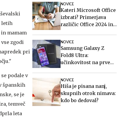
stanovanja in vozil
NOVICE
avtobuse?
Kateri Microsoft Office
aševalski
izbrati? Primerjava
 letih
različic Office 2024 in
Office 2021.
am in mamam
 vse zgodi
NOVICE
Samsung Galaxy Z
 napredek pri
Fold8 Ultra:
čju."
učinkovitost na prvem
mestu
 se podale v
NOVICE
ov španskih
Hiša je pisana nanj,
skupnih otrok nimava:
nske, se je
kdo bo dedoval?
ira, temveč
dprla leta