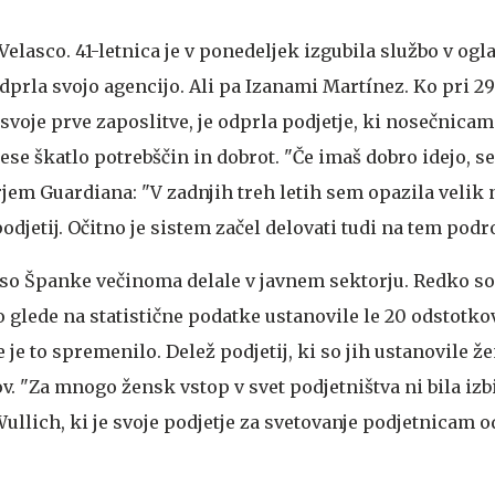
elasco. 41-letnica je v ponedeljek izgubila službo v ogl
odprla svojo agencijo. Ali pa Izanami Martínez. Ko pri 29
 svoje prve zaposlitve, je odprla podjetje, ki nosečnic
se škatlo potrebščin in dobrot. "Če imaš dobro idejo, se
arjem Guardiana: "V zadnjih treh letih sem opazila velik
odjetij. Očitno je sistem začel delovati tudi na tem podro
h so Španke večinoma delale v javnem sektorju. Redko so
o glede na statistične podatke ustanovile le 20 odstotk
e je to spremenilo. Delež podjetij, ki so jih ustanovile že
. "Za mnogo žensk vstop v svet podjetništva ni bila izb
llich, ki je svoje podjetje za svetovanje podjetnicam o