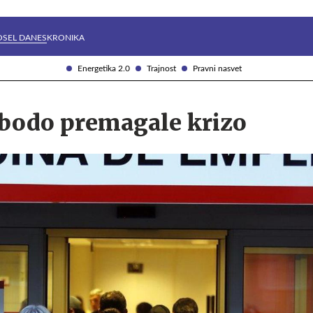
Želite prejemati e-novice?
Uživajmo pametno
OSEL DANES
KRONIKA
Energetika 2.0
Trajnost
Pravni nasvet
 bodo premagale krizo