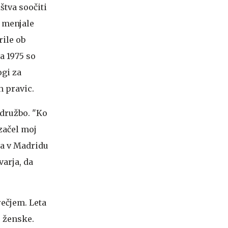
štva soočiti
i menjale
rile ob
ta 1975 so
gi za
 pravic.
 družbo. "Ko
 začel moj
ma v Madridu
varja, da
ečjem. Leta
e ženske.