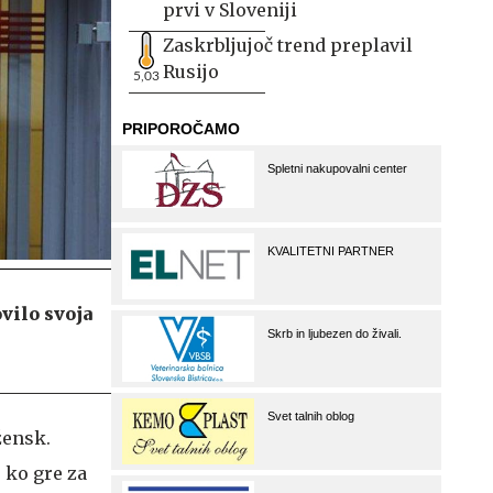
prvi v Sloveniji
Zaskrbljujoč trend preplavil
Rusijo
5,03
ovilo svoja
žensk.
 ko gre za