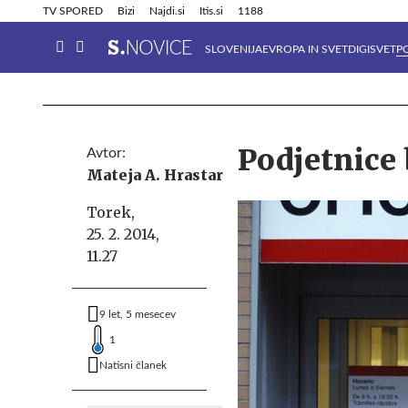
Info in obvestila
Tehnik
TV SPORED
Bizi
Najdi.si
Itis.si
1188
SLOVENIJA
EVROPA IN SVET
DIGISVET
P
Podjetnice
Avtor:
Mateja A. Hrastar
Torek,
25. 2. 2014,
11.27
9 let, 5 mesecev
1
Natisni članek