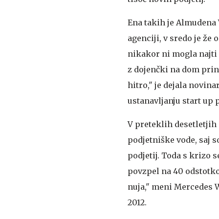
Ena takih je Almudena V
agenciji, v sredo je že 
nikakor ni mogla najti
z dojenčki na dom prine
hitro," je dejala novin
ustanavljanju start up p
V preteklih desetletji
podjetniške vode, saj s
podjetij. Toda s krizo s
povzpel na 40 odstotkov
nuja," meni Mercedes Wu
2012.