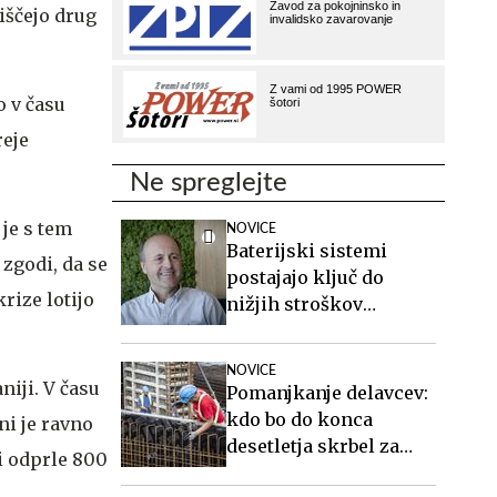
oiščejo drug
o v času
reje
Ne spreglejte
 je s tem
NOVICE
Baterijski sistemi
 zgodi, da se
postajajo ključ do
rize lotijo
nižjih stroškov
elektrike v podjetjih
NOVICE
niji. V času
Pomanjkanje delavcev:
kdo bo do konca
ni je ravno
desetletja skrbel za
i odprle 800
starejše, gradil