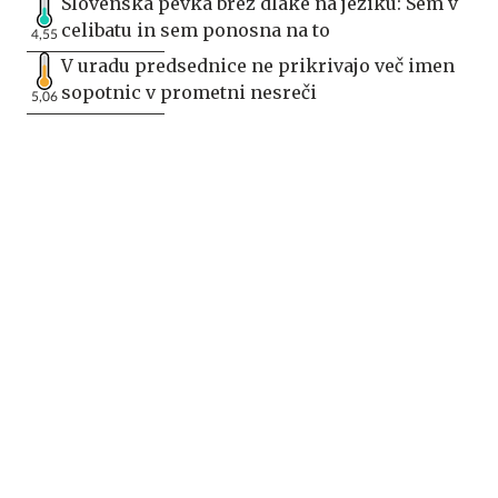
Slovenska pevka brez dlake na jeziku: Sem v
celibatu in sem ponosna na to
4,55
V uradu predsednice ne prikrivajo več imen
sopotnic v prometni nesreči
5,06