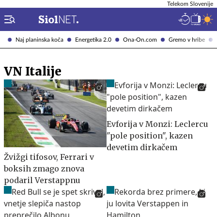
Telekom Slovenije
Naj planinska koča
Energetika 2.0
Ona-On.com
Gremo v hribe
VN Italije
Evforija v Monzi: Leclercu
"pole position", kazen
devetim dirkačem
Žvižgi tifosov, Ferrari v
boksih zmago znova
podaril Verstappnu