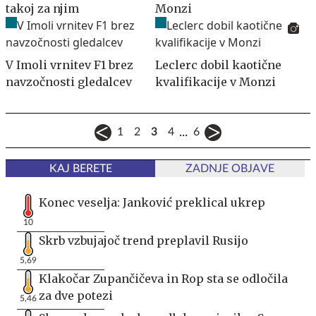
takoj za njim
Monzi
V Imoli vrnitev F1 brez
Leclerc dobil kaotične
navzočnosti gledalcev
kvalifikacije v Monzi
...
1
2
3
4
6
KAJ BERETE
ZADNJE OBJAVE
Konec veselja: Janković preklical ukrep
10
Skrb vzbujajoč trend preplavil Rusijo
5,69
Klakočar Zupančičeva in Rop sta se odločila
za dve potezi
5,46