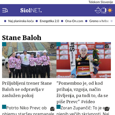
Telekom Slovenije
Naj planinska koča
Energetika 2.0
Ona-On.com
Gremo v hribe
Stane Baloh
Priljubljeni trener Stane
"Pomembno je, od kod
Baloh se odpravlja v
prihaja, vzgoja, način
zaslužen pokoj
življenja, pa tudi to, da se
piše Prevc" #video