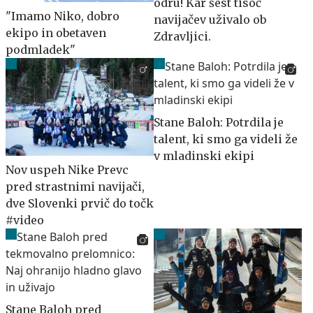
odru! Kar šest tisoč
"Imamo Niko, dobro
navijačev uživalo ob
ekipo in obetaven
Zdravljici.
podmladek"
Stane Baloh: Potrdila je
talent, ki smo ga videli že
v mladinski ekipi
Nov uspeh Nike Prevc
pred strastnimi navijači,
dve Slovenki prvič do točk
#video
Stane Baloh pred