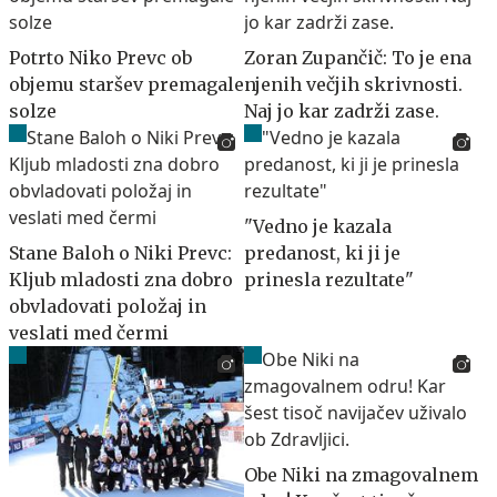
Potrto Niko Prevc ob
Zoran Zupančič: To je ena
objemu staršev premagale
njenih večjih skrivnosti.
solze
Naj jo kar zadrži zase.
"Vedno je kazala
Stane Baloh o Niki Prevc:
predanost, ki ji je
Kljub mladosti zna dobro
prinesla rezultate"
obvladovati položaj in
veslati med čermi
Obe Niki na zmagovalnem