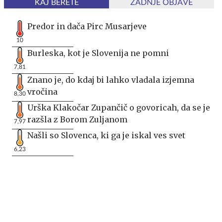
KAJ BERETE
ZADNJE OBJAVE
Predor in dača Pirc Musarjeve
10
Burleska, kot je Slovenija ne pomni
7,81
Znano je, do kdaj bi lahko vladala izjemna
vročina
8,30
Urška Klakočar Zupančič o govoricah, da se je
razšla z Borom Zuljanom
7,97
Našli so Slovenca, ki ga je iskal ves svet
6,23