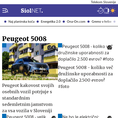
Telekom Slovenije
Naj planinska koča
Energetika 2.0
Ona-On.com
Gremo v hribe
Peugeot 5008
Peugeot 5008 - koliko več
družinske uporabnosti za
doplačilo 2.500 evrov?
Peugeot kakovost svojih
#foto
osebnih vozil potrjuje s
standardnim
sedemletnim jamstvom
za vsa vozila v Sloveniji