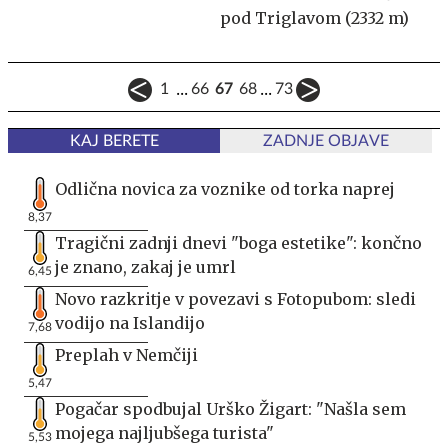
pod Triglavom (2332 m)
...
...
1
66
67
68
73
KAJ BERETE
ZADNJE OBJAVE
Odlična novica za voznike od torka naprej
8,37
Tragični zadnji dnevi "boga estetike": končno
je znano, zakaj je umrl
6,45
Novo razkritje v povezavi s Fotopubom: sledi
vodijo na Islandijo
7,68
Preplah v Nemčiji
5,47
Pogačar spodbujal Urško Žigart: "Našla sem
mojega najljubšega turista"
5,53