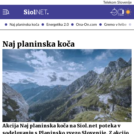
Telekom Slovenije
Naj planinska koča
Energetika 2.0
Ona-On.com
Gremo v hribe
Naj planinska koča
Akcija Naj planinska koča na Siol.net poteka v
sodelovanju s Planinsko zvezo Slovenije. Z akcijo