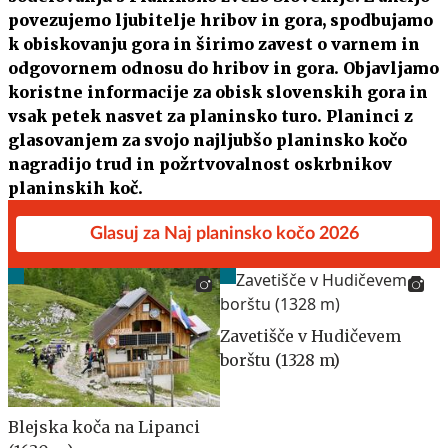
povezujemo ljubitelje hribov in gora, spodbujamo
k obiskovanju gora in širimo zavest o varnem in
odgovornem odnosu do hribov in gora. Objavljamo
koristne informacije za obisk slovenskih gora in
vsak petek nasvet za planinsko turo. Planinci z
glasovanjem za svojo najljubšo planinsko kočo
nagradijo trud in požrtvovalnost oskrbnikov
planinskih koč.
Glasuj za Naj planinsko kočo 2026
Zavetišče v Hudičevem
borštu (1328 m)
Blejska koča na Lipanci