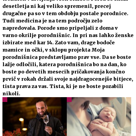
desetletja ni kaj veliko spremenil, precej
drugačne pa so v tem obdobju postale porodnice.
Tudi medicina je na tem področju zelo
napredovala. Porode smo pripeljali z doma v
varno okrilje porodnišnic. In pri nas lahko ženske
izbirate med kar 14. Zato vam, drage bodoče
mamice in očki, v sklopu projekta Moja
porodnišnica predstavljamo prav vse. Da se boste
lažje odločili, katera porodnišnica bo na dan, ko
boste po devetih mesecih pričakovanja končno
prvič v rokah držali svoje najdragocenejše bitjece,
tista prava za vas. Tista, ki je ne boste pozabili
nikoli.