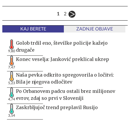
1
2
KAJ BERETE
ZADNJE OBJAVE
Golob trdil eno, številke policije kažejo
drugače
9,80
Konec veselja: Janković preklical ukrep
7,47
Naša pevka odkrito spregovorila o ločitvi:
Bila je njegova odločitev
5,23
Po Orbanovem padcu ostali brez milijonov
evrov, zdaj so prvi v Sloveniji
4,74
Zaskrbljujoč trend preplavil Rusijo
3,54