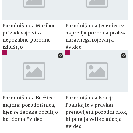
Porodnišnica Maribor:
Porodnišnica Jesenice: v
prizadevajo si za
ospredju porodna praksa
nepozabno porodno
naravnega rojevanja
izkušnjo
#video
Porodnišnica Brežice:
Porodnišnica Kranj:
majhna porodnišnica,
Pokukajte v pravkar
kjer se ženske počutijo
prenovljeni porodni blok,
kot doma #video
ki ponuja veliko udobja
#video