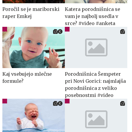
Poročil se je mariborski
Katera porodnišnica se
raper Emkej
vam je najbolj usedla v
srce? #video #anketa
Kaj vsebujejo mlečne
Porodnišnica Šempeter
formule?
pri Novi Gorici: najmlajša
porodnišnica z veliko
posebnostmi #video