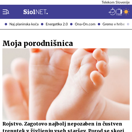
Telekom Slovenije
Naj planinska koča
Energetika 2.0
Ona-On.com
Gremo v hribe
Moja porodnišnica
Rojstvo. Zagotovo najbolj nepozaben in čustven
trenutek v življenju vseh staršev. Porod se skozi