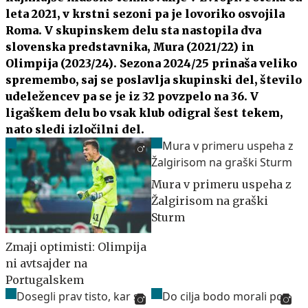
leta 2021, v krstni sezoni pa je lovoriko osvojila
Roma. V skupinskem delu sta nastopila dva
slovenska predstavnika, Mura (2021/22) in
Olimpija (2023/24). Sezona 2024/25 prinaša veliko
spremembo, saj se poslavlja skupinski del, število
udeležencev pa se je iz 32 povzpelo na 36. V
ligaškem delu bo vsak klub odigral šest tekem,
nato sledi izločilni del.
Mura v primeru uspeha z
Žalgirisom na graški
Sturm
Zmaji optimisti: Olimpija
ni avtsajder na
Portugalskem