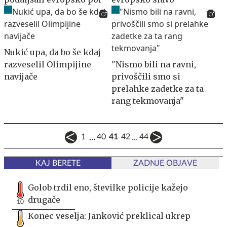
Nukić upa, da bo še kdaj
razveselil Olimpijine
"Nismo bili na ravni,
navijače
privoščili smo si
prelahke zadetke za ta
rang tekmovanja"
...
...
1
40
41
42
44
KAJ BERETE
ZADNJE OBJAVE
Golob trdil eno, številke policije kažejo
drugače
10
Konec veselja: Janković preklical ukrep