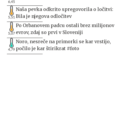
6,45
Naša pevka odkrito spregovorila o ločitvi:
Bila je njegova odločitev
5,51
Po Orbanovem padcu ostali brez milijonov
evrov, zdaj so prvi v Sloveniji
5,07
Noro, nesreče na primorki se kar vrstijo,
počilo je kar štirikrat #foto
4,79