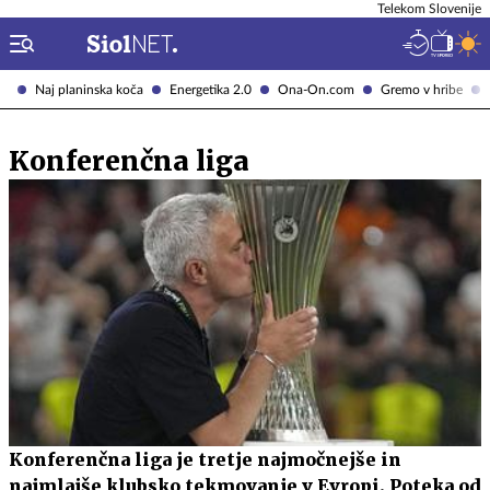
Telekom Slovenije
Naj planinska koča
Energetika 2.0
Ona-On.com
Gremo v hribe
Konferenčna liga
Konferenčna liga je tretje najmočnejše in
najmlajše klubsko tekmovanje v Evropi. Poteka od