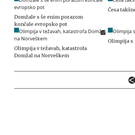
Česa takšn
Domžale s še enim porazom
končale evropsko pot
Olimpija s
Olimpija v težavah, katastrofa
Domžal na Norveškem