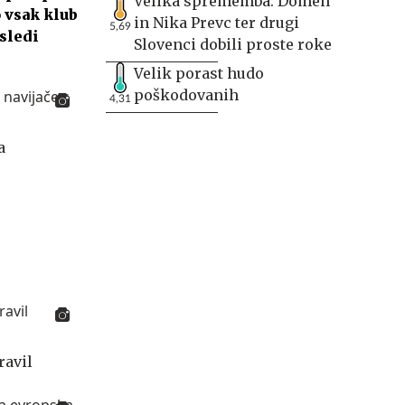
Velika sprememba: Domen
o vsak klub
in Nika Prevc ter drugi
5,69
 sledi
Slovenci dobili proste roke
Velik porast hudo
poškodovanih
4,31
a
ravil