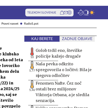
TELEKOM SLOVENIJE
Pravni nasvet
RadioS.pot
KAJ BERETE
ZADNJE OBJAVE
e
Golob trdil eno, številke
e klubsko
policije kažejo drugače
10
eka od leta
Naša pevka odkrito
e lovoriko
spregovorila o ločitvi: Bila je
skem delu
5,77
njegova odločitev
ska
/22) in
Fenomen Nafte. Čez noč
na 2024/25
ostali brez milijonov
5,46
, saj se
Viktorja Orbana, a je sledila
število
senzacija.
2 povzpelo