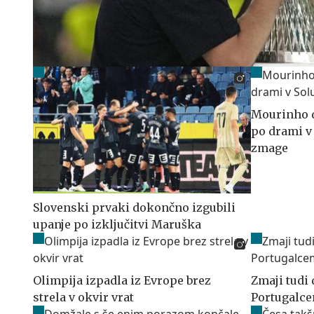
Mourinho d
po drami v
zmage
Slovenski prvaki dokončno izgubili
upanje po izključitvi Maruška
Olimpija izpadla iz Evrope brez
Zmaji tudi
strela v okvir vrat
Portugalc