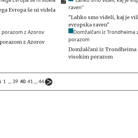
ega Evropa še ni videla
"Lahko smo videli, kaj je viš
evropska raven"
 porazom z Azorov
Domžalčani iz Trondheima 
visokim porazom
...
...
1
39
40
41
44