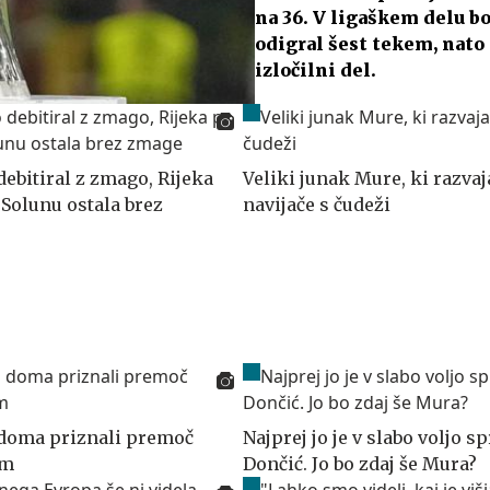
na 36. V ligaškem delu b
odigral šest tekem, nato
izločilni del.
ebitiral z zmago, Rijeka
Veliki junak Mure, ki razvaj
 Solunu ostala brez
navijače s čudeži
 doma priznali premoč
Najprej jo je v slabo voljo sp
em
Dončić. Jo bo zdaj še Mura?