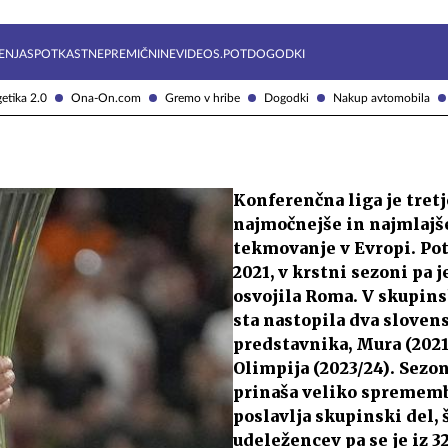
Želite prejemati e-novice?
Uživajmo pametno
ENJA
SPOTKAST
NEPREMIČNINE
VIDEOS.POT
DOGODKI
etika 2.0
Ona-On.com
Gremo v hribe
Dogodki
Nakup avtomobila
Konferenčna liga je tretj
najmočnejše in najmlajš
tekmovanje v Evropi. Pot
2021, v krstni sezoni pa j
osvojila Roma. V skupin
sta nastopila dva sloven
predstavnika, Mura (2021
Olimpija (2023/24). Sezo
prinaša veliko spremembo
poslavlja skupinski del, 
udeležencev pa se je iz 3