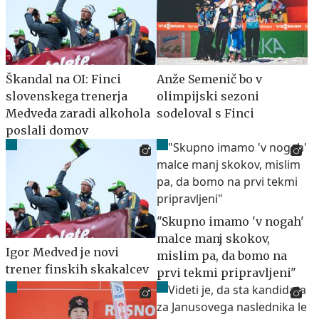
Škandal na OI: Finci
Anže Semenič bo v
slovenskega trenerja
olimpijski sezoni
Medveda zaradi alkohola
sodeloval s Finci
poslali domov
"Skupno imamo 'v nogah'
malce manj skokov,
Igor Medved je novi
mislim pa, da bomo na
trener finskih skakalcev
prvi tekmi pripravljeni"