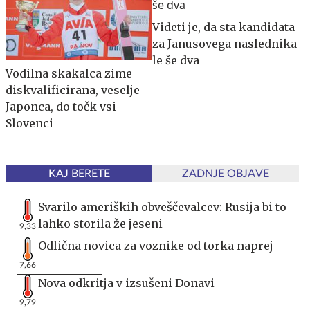
Videti je, da sta kandidata
za Janusovega naslednika
le še dva
Vodilna skakalca zime
diskvalificirana, veselje
Japonca, do točk vsi
Slovenci
KAJ BERETE
ZADNJE OBJAVE
Svarilo ameriških obveščevalcev: Rusija bi to
lahko storila že jeseni
9,33
Odlična novica za voznike od torka naprej
7,66
Nova odkritja v izsušeni Donavi
9,79