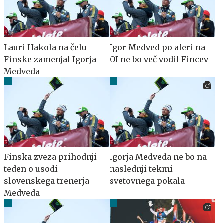
Lauri Hakola na čelu
Igor Medved po aferi na
Finske zamenjal Igorja
OI ne bo več vodil Fincev
Medveda
Finska zveza prihodnji
Igorja Medveda ne bo na
teden o usodi
naslednji tekmi
slovenskega trenerja
svetovnega pokala
Medveda