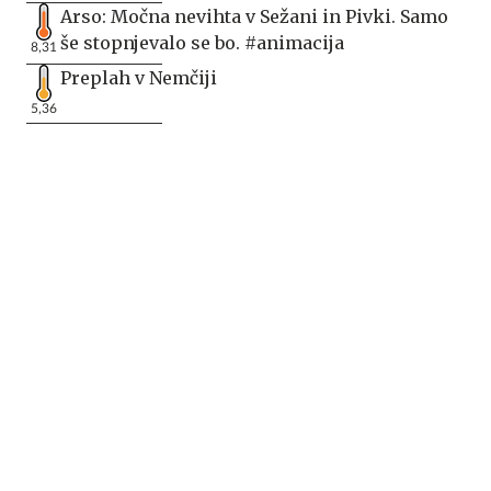
Arso: Močna nevihta v Sežani in Pivki. Samo
še stopnjevalo se bo. #animacija
8,31
Preplah v Nemčiji
5,36