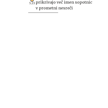
prikrivajo več imen sopotnic
5,23
v prometni nesreči