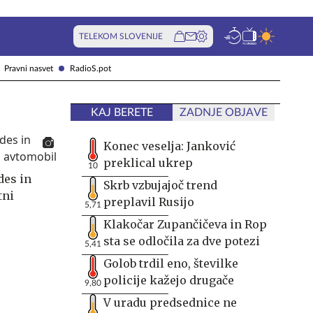
TELEKOM SLOVENIJE
Pravni nasvet
RadioS.pot
KAJ BERETE
ZADNJE OBJAVE
Konec veselja: Janković
preklical ukrep
10
des in
Skrb vzbujajoč trend
tni
preplavil Rusijo
5,71
Klakočar Zupančičeva in Rop
sta se odločila za dve potezi
5,41
Golob trdil eno, številke
policije kažejo drugače
9,80
V uradu predsednice ne