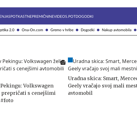
Želite prejemati e-novice?
Uživajmo pametno
ENJA
SPOTKAST
NEPREMIČNINE
VIDEOS.POT
DOGODKI
etika 2.0
Ona-On.com
Gremo v hribe
Dogodki
Nakup avtomobila
Uradna skica: Smart, Merce
v Pekingu: Volkswagen
Geely vračajo svoj mali mes
e prepričati s cenejšimi
avtomobil
 #foto