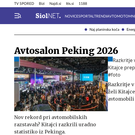
Info in obvestila
Tehnik
TV SPORED
Bizi
Najdi.si
Itis.si
1188
NOVICE
SPORTAL
TRENDI
AVTOMOTO
MN
Naj planinska koča
Energ
Avtosalon Peking 2026
Razkritje 
želi Kitajc
avtomobili
Nov rekord pri avtomobilskih
razstavah? Kitajci razkrili uradno
statistiko iz Pekinga.