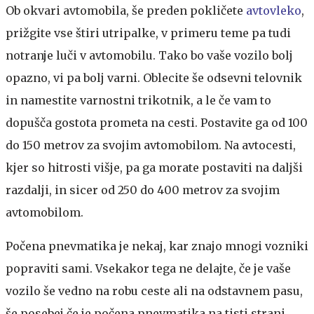
Ob okvari avtomobila, še preden pokličete
avtovleko
,
prižgite vse štiri utripalke, v primeru teme pa tudi
notranje luči v avtomobilu. Tako bo vaše vozilo bolj
opazno, vi pa bolj varni. Oblecite še odsevni telovnik
in namestite varnostni trikotnik, a le če vam to
dopušča gostota prometa na cesti. Postavite ga od 100
do 150 metrov za svojim avtomobilom. Na avtocesti,
kjer so hitrosti višje, pa ga morate postaviti na daljši
razdalji, in sicer od 250 do 400 metrov za svojim
avtomobilom.
Počena pnevmatika je nekaj, kar znajo mnogi vozniki
popraviti sami. Vsekakor tega ne delajte, če je vaše
vozilo še vedno na robu ceste ali na odstavnem pasu,
še posebej če je počena pnevmatika na tisti strani