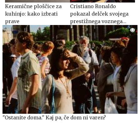
Keramične ploščice za
Cristiano Ronaldo
kuhinjo: kako izbrati
pokazal delček svojega
prave
prestižnega voznega
parka
"Ostanite doma." Kaj pa, če dom ni varen?