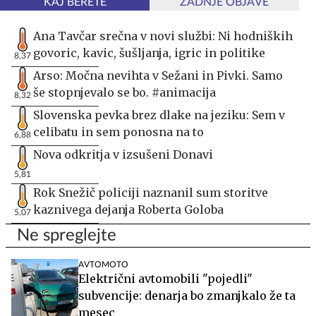
KAJ BERETE
ZADNJE OBJAVE
Ana Tavčar srečna v novi službi: Ni hodniških
govoric, kavic, šušljanja, igric in politike
8,37
Arso: Močna nevihta v Sežani in Pivki. Samo
še stopnjevalo se bo. #animacija
8,32
Slovenska pevka brez dlake na jeziku: Sem v
celibatu in sem ponosna na to
6,88
Nova odkritja v izsušeni Donavi
5,81
Rok Snežič policiji naznanil sum storitve
kaznivega dejanja Roberta Goloba
5,07
Ne spreglejte
AVTOMOTO
Električni avtomobili "pojedli"
subvencije: denarja bo zmanjkalo že ta
mesec