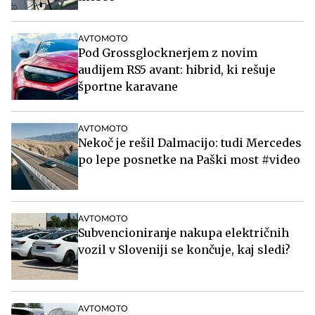
AVTOMOTO
Pod Grossglocknerjem z novim
audijem RS5 avant: hibrid, ki rešuje
športne karavane
AVTOMOTO
Nekoč je rešil Dalmacijo: tudi Mercedes
po lepe posnetke na Paški most #video
AVTOMOTO
Subvencioniranje nakupa električnih
vozil v Sloveniji se končuje, kaj sledi?
AVTOMOTO