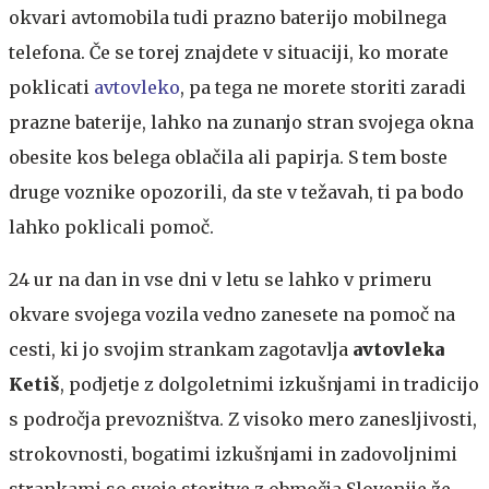
okvari avtomobila tudi prazno baterijo mobilnega
telefona. Če se torej znajdete v situaciji, ko morate
poklicati
avtovleko
, pa tega ne morete storiti zaradi
prazne baterije, lahko na zunanjo stran svojega okna
obesite kos belega oblačila ali papirja. S tem boste
druge voznike opozorili, da ste v težavah, ti pa bodo
lahko poklicali pomoč.
24 ur na dan in vse dni v letu se lahko v primeru
okvare svojega vozila vedno zanesete na pomoč na
cesti, ki jo svojim strankam zagotavlja
avtovleka
Ketiš
, podjetje z dolgoletnimi izkušnjami in tradicijo
s področja prevozništva. Z visoko mero zanesljivosti,
strokovnosti, bogatimi izkušnjami in zadovoljnimi
strankami so svoje storitve z območja Slovenije že